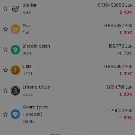
Stellar
0.139492000 EUR
XLM
-0.40%
Dai
0.864937 EUR
DAI
0.00%
Bitcoin Cash
185.770 EUR
BCH
+0.70%
USD1
0.864857 EUR
USD1
0.00%
Ethena USDe
0.864781 EUR
USDE
0.00%
Gram (prev.
1.170000 EUR
Toncoin)
-1.80%
GRAM