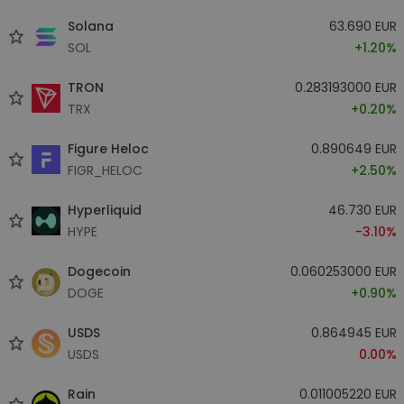
Solana
63.690 EUR
SOL
+1.20%
TRON
0.283193000 EUR
TRX
+0.20%
Figure Heloc
0.890649 EUR
FIGR_HELOC
+2.50%
Hyperliquid
46.730 EUR
HYPE
-3.10%
Dogecoin
0.060253000 EUR
DOGE
+0.90%
USDS
0.864945 EUR
USDS
0.00%
Rain
0.011005220 EUR