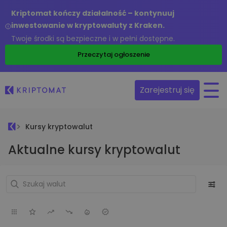
Kriptomat kończy działalność – kontynuuj
inwestowanie w kryptowaluty z Kraken.
Twoje środki są bezpieczne i w pełni dostępne.
Przeczytaj ogłoszenie
Zarejestruj się
Kursy kryptowalut
Aktualne kursy kryptowalut