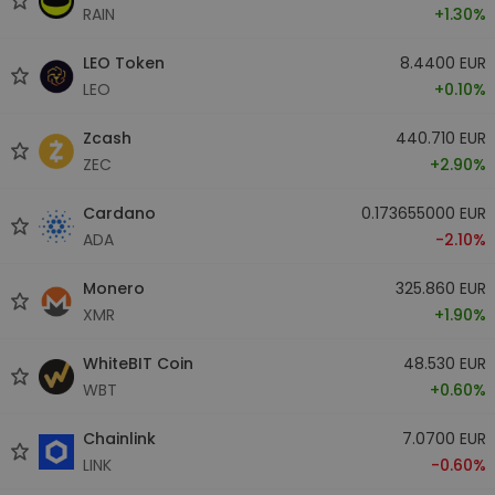
RAIN
+1.30%
LEO Token
8.4400 EUR
LEO
+0.10%
Zcash
440.710 EUR
ZEC
+2.90%
Cardano
0.173655000 EUR
ADA
-2.10%
Monero
325.860 EUR
XMR
+1.90%
WhiteBIT Coin
48.530 EUR
WBT
+0.60%
Chainlink
7.0700 EUR
LINK
-0.60%