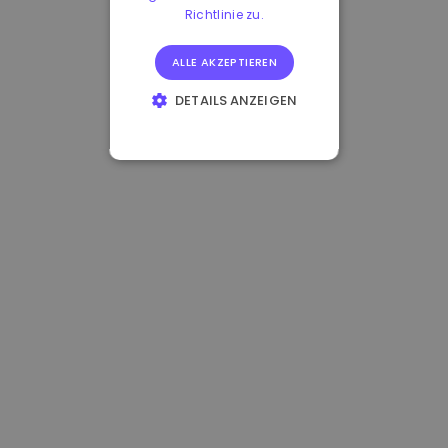
Richtlinie zu.
ALLE AKZEPTIEREN
DETAILS ANZEIGEN
UNBEDINGT
ERFORDERLICH
PERFORMANCE
TARGETING
FUNKTIONALITÄT