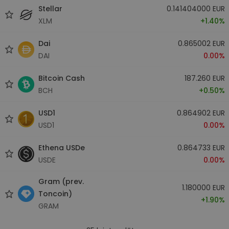
Stellar
0.141404000 EUR
XLM
+1.40%
Dai
0.865002 EUR
DAI
0.00%
Bitcoin Cash
187.260 EUR
BCH
+0.50%
USD1
0.864902 EUR
USD1
0.00%
Ethena USDe
0.864733 EUR
USDE
0.00%
Gram (prev.
1.180000 EUR
Toncoin)
+1.90%
GRAM