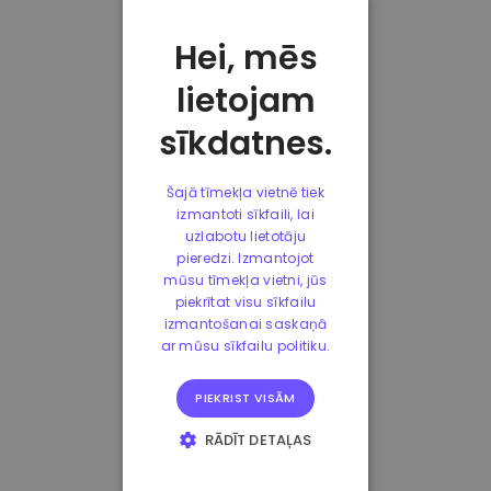
Hei, mēs
lietojam
sīkdatnes.
Šajā tīmekļa vietnē tiek
izmantoti sīkfaili, lai
uzlabotu lietotāju
pieredzi. Izmantojot
mūsu tīmekļa vietni, jūs
piekrītat visu sīkfailu
izmantošanai saskaņā
ar mūsu sīkfailu politiku.
PIEKRIST VISĀM
RĀDĪT DETAĻAS
STRIKTI