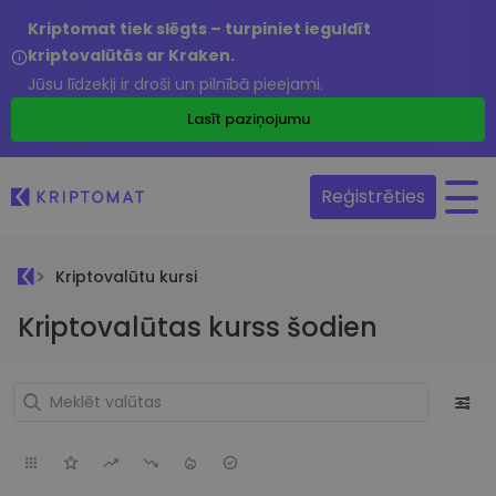
Kriptomat tiek slēgts – turpiniet ieguldīt
kriptovalūtās ar Kraken.
Jūsu līdzekļi ir droši un pilnībā pieejami.
Lasīt paziņojumu
Reģistrēties
Kriptovalūtu kursi
Kriptovalūtas kurss šodien