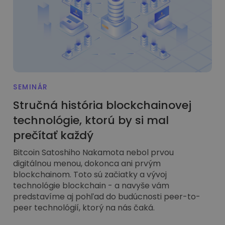
...dnes by mal hodnotu
Inteligentné portfóliá
Inteligentný spôsob investovania do kryptomien
Kriptomat Peňaženka
Bezpečná a jednoduchá krypto peňaženka
Investičný prieskumník
Nájdi svoju krypto stratégiu
SEMINÁR
KriptoEarn
Stručná história blockchainovej
Získajte odmeny za svoje krypto
technológie, ktorú by si mal
Trezor
prečítať každý
Odložte si kryptomeny pre svoju budúcnosť
Bitcoin Satoshiho Nakamota nebol prvou
Opakovaný nákup
digitálnou menou, dokonca ani prvým
Pravidelné plánované investície (DCA)
blockchainom. Toto sú začiatky a vývoj
technológie blockchain - a navyše vám
Upozornenia na cenu
predstavíme aj pohľad do budúcnosti peer-to-
Aktualizované ceny vašich obľúbených tokenov v reálnom čase
peer technológií, ktorý na nás čaká.
Preskúmať aktíva