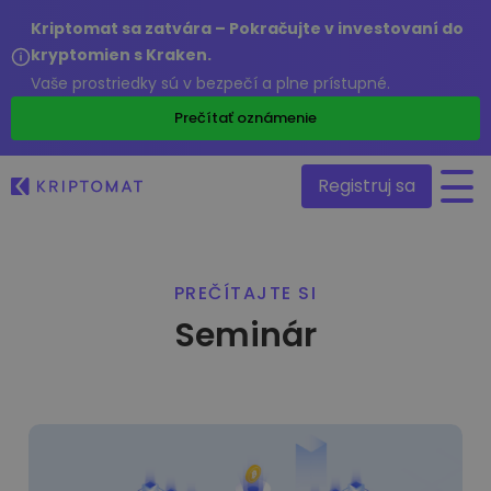
Kriptomat sa zatvára – Pokračujte v investovaní do
kryptomien s Kraken.
Vaše prostriedky sú v bezpečí a plne prístupné.
/
Prečítať oznámenie
Registruj sa
Všetky ceny
PREČÍTAJTE SI
Viac ako 300+ kryptomien
Seminár
Top Rastúce a Klesajúce
Nájdite investičné príležitosti
Nákup a predaj kryptomien
Nakúpte viac ako 300 kryptomien
Posledné pridané
Novo pridané tokeny do Kriptomatu
Zmena kryptomien
Viac ako 1 000 párovov
Čo ak by som kúpil za 100€…