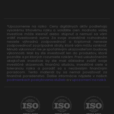
*Upozornenie na riziko: Ceny digitálnych aktív podliehajú
vysokému trhovému riziku a volatilite cien. Hodnota vašej
investície môže klesnúť alebo stúpnuť a nemusí sa vám
vrátiť investovaná suma. Za svoje investičné rozhodnutia
nesiete výhradnú zodpovednosť a Kriptomat nenesie
zodpovednosť za prípadné straty, ktoré vám môžu vzniknúť.
Minulá výkonnosť nie je spoľahlivým ukazovateľom budúcej
výkonnosti. Mali by ste investovať len do produktov, ktoré
poznáte a pri ktorých rozumiete rizikám. Pred uskutočnením
akejkoľvek investície by ste mali dôkladne zvážiť svoje
investičné skúsenosti, finančnú situáciu, investičné ciele a
toleranciu rizika a poradiť sa s nezávislým finančným
poradcom. Tento materiál by sa nemal považovať za
finančné poradenstvo. Ďalšie informácie nájdete v našich
podmienkach poskytovania služieb
a v
upozornení na riziká
.