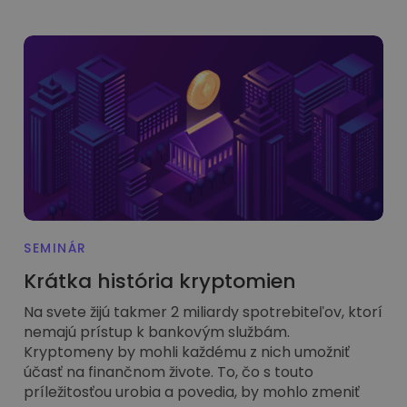
Objavte investičné príležitosti
Analýza portfólia
Inteligentné poznatky pre optimálny výkon
SEMINÁR
Krátka história kryptomien
Na svete žijú takmer 2 miliardy spotrebiteľov, ktorí
nemajú prístup k bankovým službám.
Kryptomeny by mohli každému z nich umožniť
účasť na finančnom živote. To, čo s touto
príležitosťou urobia a povedia, by mohlo zmeniť