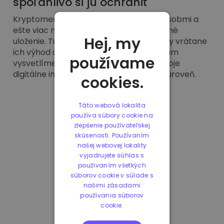
spoľahlivo si ju ochrániť
Kryptomeny si dnes kúpite rôznymi spôsobmi a
ešte viac možností máte na ich bezpečné
Hej, my
uloženie. Tu nájdete všetky tieto spôsoby vrátane
ich výhod aj nevýhod. V tomto článku vám
používame
vysvetlíme všetko potrebné, aby ste svoje
digitálne investovanie posunuli na novú úroveň.
cookies.
Táto webová lokalita
1
2
používa súbory cookie na
zlepšenie používateľskej
skúsenosti. Používaním
našej webovej lokality
vyjadrujete súhlas s
používaním všetkých
súborov cookie v súlade s
našimi zásadami
používania súborov
cookie.