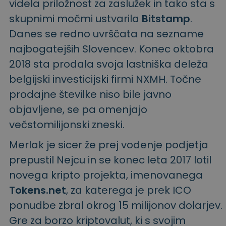
videla priložnost za zaslužek in tako sta s
skupnimi močmi ustvarila
Bitstamp
.
Danes se redno uvrščata na sezname
najbogatejših Slovencev. Konec oktobra
2018 sta prodala svoja lastniška deleža
belgijski investicijski firmi NXMH. Točne
prodajne številke niso bile javno
objavljene, se pa omenjajo
večstomilijonski zneski.
Merlak je sicer že prej vodenje podjetja
prepustil Nejcu in se konec leta 2017 lotil
novega kripto projekta, imenovanega
Tokens.net
, za katerega je prek ICO
ponudbe zbral okrog 15 milijonov dolarjev.
Gre za borzo kriptovalut, ki s svojim