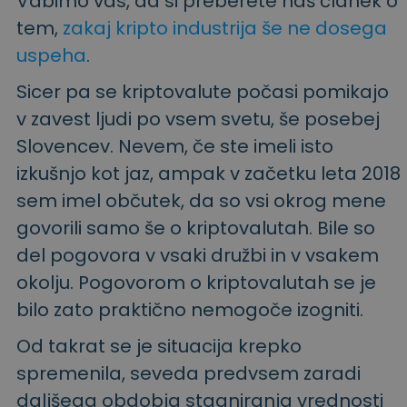
Vabimo vas, da si preberete naš članek o
tem,
zakaj kripto industrija še ne dosega
uspeha
.
Sicer pa se kriptovalute počasi pomikajo
v zavest ljudi po vsem svetu, še posebej
Slovencev. Nevem, če ste imeli isto
izkušnjo kot jaz, ampak v začetku leta 2018
sem imel občutek, da so vsi okrog mene
govorili samo še o kriptovalutah. Bile so
del pogovora v vsaki družbi in v vsakem
okolju. Pogovorom o kriptovalutah se je
bilo zato praktično nemogoče izogniti.
Od takrat se je situacija krepko
spremenila, seveda predvsem zaradi
daljšega obdobja stagniranja vrednosti