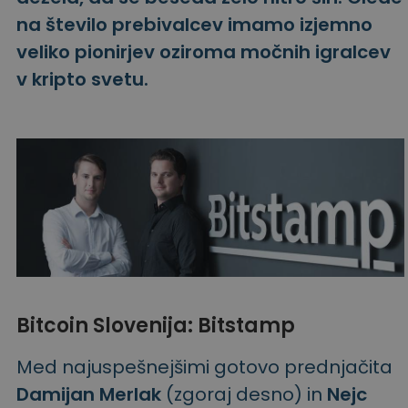
na število prebivalcev imamo izjemno
veliko pionirjev oziroma močnih igralcev
v kripto svetu.
Bitcoin Slovenija: Bitstamp
Med najuspešnejšimi gotovo prednjačita
Damijan Merlak
(zgoraj desno) in
Nejc