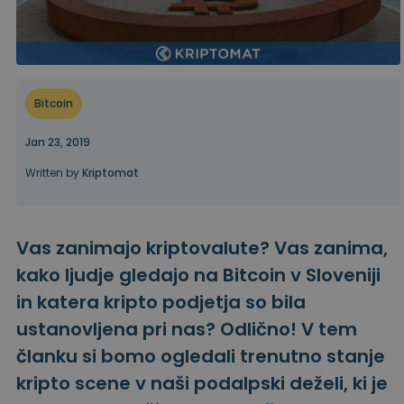
...danes bi bil vreden
Inteligentni portfelji
Pameten način vlaganja v kriptovalute
Kriptomat denarnica
Varna in enostavna kripto denarnica
Bitcoin
Raziskovalec naložb
Najdi svojo kripto strategijo
Jan 23, 2019
Written by
Kriptomat
KriptoEarn
Zaslužite nagrade s svojim kriptovalutami
Trezor
Vas zanimajo kriptovalute? Vas zanima,
Varčujte kriptovalute za svojo prihodnost
kako ljudje gledajo na Bitcoin v Sloveniji
Ponavljajoči nakup
in katera kripto podjetja so bila
Redno načrtovane naložbe (DCA)
ustanovljena pri nas? Odlično! V tem
Opozorila o ceni
članku si bomo ogledali trenutno stanje
Ažurne informacije o cenah vaših najljubših žetonov
kripto scene v naši podalpski deželi, ki je
Raziščite sredstva