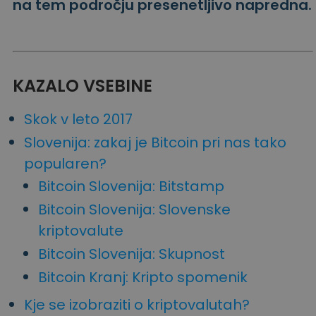
na tem področju presenetljivo napredna.
Odkrijte naložbene priložnosti
Analitika portfelja
Pametni vpogledi za optimalno učinkovitost
KAZALO VSEBINE
Skok v leto 2017
Slovenija: zakaj je Bitcoin pri nas tako
popularen?
Bitcoin Slovenija: Bitstamp
Bitcoin Slovenija: Slovenske
kriptovalute
Bitcoin Slovenija: Skupnost
Bitcoin Kranj: Kripto spomenik
Kje se izobraziti o kriptovalutah?