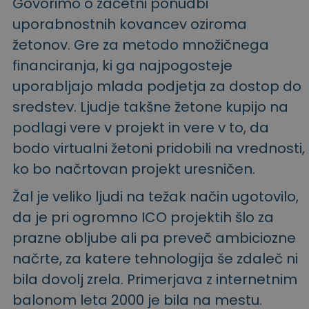
Govorimo o začetni ponudbi
uporabnostnih kovancev oziroma
žetonov. Gre za metodo množičnega
financiranja, ki ga najpogosteje
uporabljajo mlada podjetja za dostop do
sredstev. Ljudje takšne žetone kupijo na
podlagi vere v projekt in vere v to, da
bodo virtualni žetoni pridobili na vrednosti,
ko bo načrtovan projekt uresničen.
Žal je veliko ljudi na težak način ugotovilo,
da je pri ogromno ICO projektih šlo za
prazne obljube ali pa preveč ambiciozne
načrte, za katere tehnologija še zdaleč ni
bila dovolj zrela. Primerjava z internetnim
balonom leta 2000 je bila na mestu.