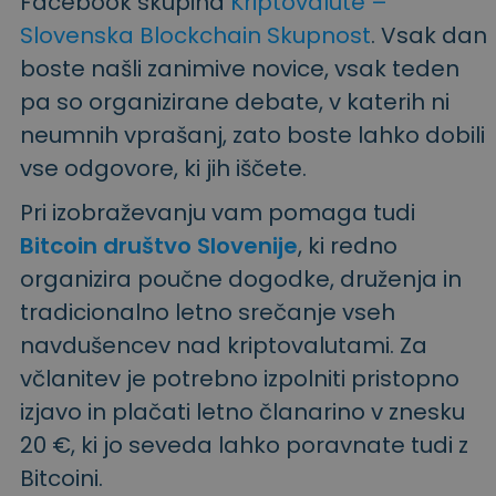
Facebook skupina
Kriptovalute –
Slovenska Blockchain Skupnost
. Vsak dan
boste našli zanimive novice, vsak teden
pa so organizirane debate, v katerih ni
neumnih vprašanj, zato boste lahko dobili
vse odgovore, ki jih iščete.
Pri izobraževanju vam pomaga tudi
Bitcoin društvo Slovenije
, ki redno
organizira poučne dogodke, druženja in
tradicionalno letno srečanje vseh
navdušencev nad kriptovalutami. Za
včlanitev je potrebno izpolniti pristopno
izjavo in plačati letno članarino v znesku
20 €, ki jo seveda lahko poravnate tudi z
Bitcoini.