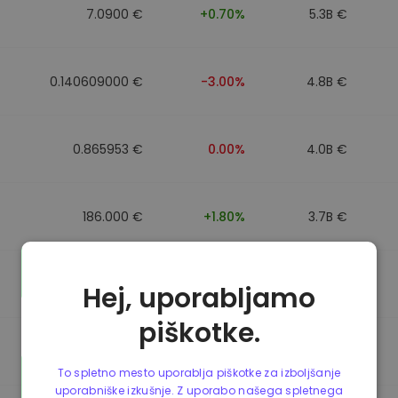
7.0900 €
+0.70%
5.3B €
0.140609000 €
-3.00%
4.8B €
0.865953 €
0.00%
4.0B €
186.000 €
+1.80%
3.7B €
0.088043000 €
-6.40%
3.5B €
Hej, uporabljamo
piškotke.
0.865623 €
0.00%
3.5B €
To spletno mesto uporablja piškotke za izboljšanje
uporabniške izkušnje. Z uporabo našega spletnega