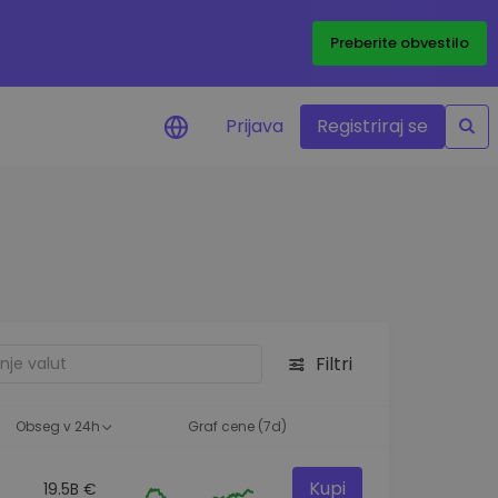
Preberite obvestilo
Prijava
Registriraj se
eni
ije o cenah vaših
ov
dstva
e priložnosti
Filtri
felja
i za optimalno
Obseg v 24h
Graf cene (7d)
Kupi
19.5B €