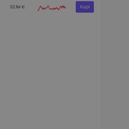
Kupi
52.1M €