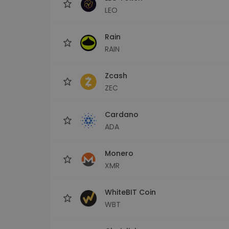
LEO
Rain
RAIN
Zcash
ZEC
Cardano
ADA
Monero
XMR
WhiteBIT Coin
WBT