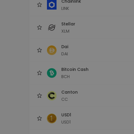
Chainlink
LINK
Stellar
XLM
Dai
DAI
Bitcoin Cash
BCH
Canton
CC
USD1
USD1