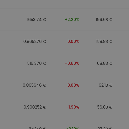
1653.74 €
+2.20%
199.6B €
0.865276 €
0.00%
158.8B €
516.370 €
-0.60%
68.8B €
0.865646 €
0.00%
62.1B €
0.908252 €
-1.90%
56.8B €
64.140 €
+0.10%
37.3B €