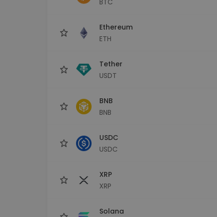
BTC
Raziskovalec naložb
Najdi svojo kripto strategijo
Ethereum
ETH
Tether
USDT
BNB
BNB
USDC
USDC
XRP
XRP
Solana