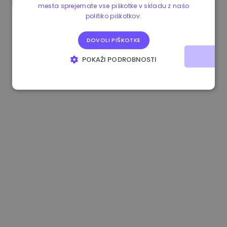
mesta sprejemate vse piškotke v skladu z našo
0.865660 €
0.00%
3.4B €
politiko piškotkov.
DOVOLI PIŠKOTKE
POKAŽI PODROBNOSTI
NUJNO POTREBNI
IZVEDBENI
CILJANJE
FUNKCIONALNOST