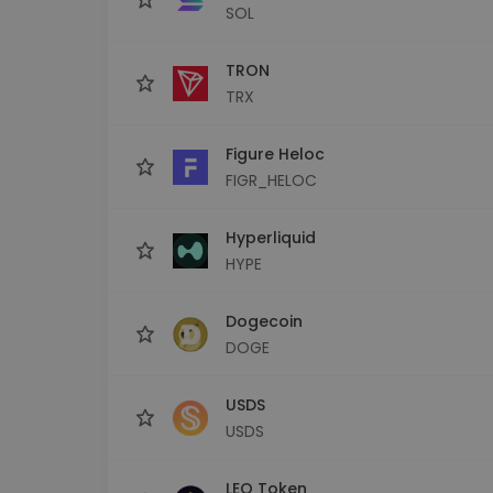
SOL
TRON
TRX
Figure Heloc
FIGR_HELOC
Hyperliquid
HYPE
Dogecoin
DOGE
USDS
USDS
LEO Token