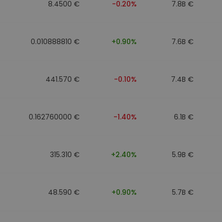
8.4500 €
-0.20%
7.8B €
0.010888810 €
+0.90%
7.6B €
441.570 €
-0.10%
7.4B €
0.162760000 €
-1.40%
6.1B €
315.310 €
+2.40%
5.9B €
48.590 €
+0.90%
5.7B €