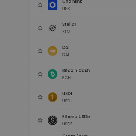
Chainlink
LINK
Stellar
XLM
Dai
DAI
Bitcoin Cash
BCH
USD1
USD1
Ethena USDe
USDE
Gram (prev.