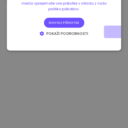
mesta sprejemate vse piškotke v skladu z našo
1.160000 €
-4.10%
3.2B €
politiko piškotkov.
DOVOLI PIŠKOTKE
POKAŽI PODROBNOSTI
NUJNO POTREBNI
IZVEDBENI
CILJANJE
FUNKCIONALNOST