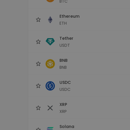
BTC
Raziskovalec naložb
Najdi svojo kripto strategijo
Ethereum
ETH
Tether
USDT
BNB
BNB
USDC
USDC
XRP
XRP
Solana