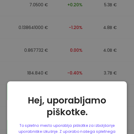
7.0500 €
+0.20%
5.3B €
0.138641000 €
-1.20%
4.8B €
0.867732 €
0.00%
4.0B €
184.840 €
-0.40%
3.7B €
0.867499 €
0.00%
3.5B €
Hej, uporabljamo
piškotke.
0.867435 €
0.00%
3.4B €
To spletno mesto uporablja piškotke za izboljšanje
uporabniške izkušnje. Z uporabo našega spletnega