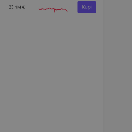
Kupi
23.4M €