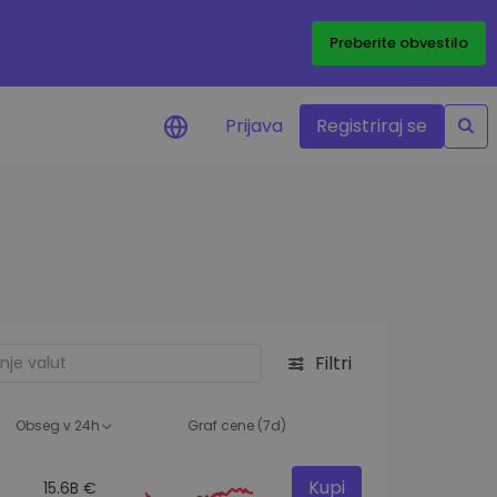
Preberite obvestilo
Prijava
Registriraj se
eni
ije o cenah vaših
ov
dstva
e priložnosti
Filtri
felja
i za optimalno
Obseg v 24h
Graf cene (7d)
Kupi
15.6B €