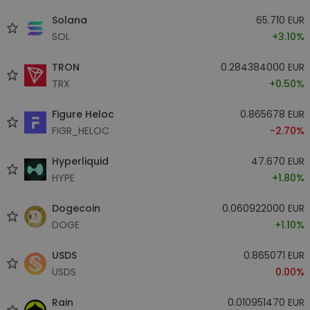
Solana
65.710 EUR
SOL
+3.10%
TRON
0.284384000 EUR
TRX
+0.50%
Figure Heloc
0.865678 EUR
FIGR_HELOC
-2.70%
Hyperliquid
47.670 EUR
HYPE
+1.80%
Dogecoin
0.060922000 EUR
DOGE
+1.10%
USDS
0.865071 EUR
USDS
0.00%
Rain
0.010951470 EUR