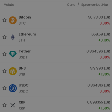
/
Valuta
Cena
Sprememba 24ur
Bitcoin
56173.00 EUR
BTC
0.00%
Ethereum
1658.59 EUR
ETH
+0.10%
Tether
0.864596 EUR
USDT
0.00%
BNB
519.990 EUR
BNB
+1.30%
USDC
0.864816 EUR
USDC
0.00%
XRP
0.898355 EUR
XRP
+1.60%