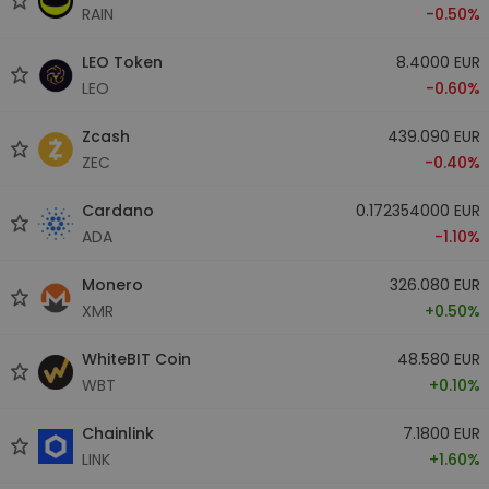
RAIN
-0.50%
LEO Token
8.4000 EUR
LEO
-0.60%
Zcash
439.090 EUR
ZEC
-0.40%
Cardano
0.172354000 EUR
ADA
-1.10%
Monero
326.080 EUR
XMR
+0.50%
WhiteBIT Coin
48.580 EUR
WBT
+0.10%
Chainlink
7.1800 EUR
LINK
+1.60%