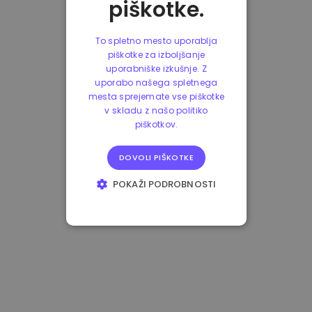
piškotke.
To spletno mesto uporablja
piškotke za izboljšanje
uporabniške izkušnje. Z
uporabo našega spletnega
mesta sprejemate vse piškotke
v skladu z našo politiko
piškotkov.
DOVOLI PIŠKOTKE
POKAŽI PODROBNOSTI
NUJNO POTREBNI
IZVEDBENI
CILJANJE
FUNKCIONALNOST