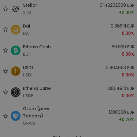
Stellar
0.142202000 EUR
XLM
+2.00%
Dai
0.865111 EUR
DAI
0.00%
Bitcoin Cash
186.830 EUR
BCH
0.00%
USD1
0.864693 EUR
USD1
0.00%
Ethena USDe
0.864813 EUR
USDE
0.00%
Gram (prev.
1.180000 EUR
Toncoin)
+0.70%
GRAM