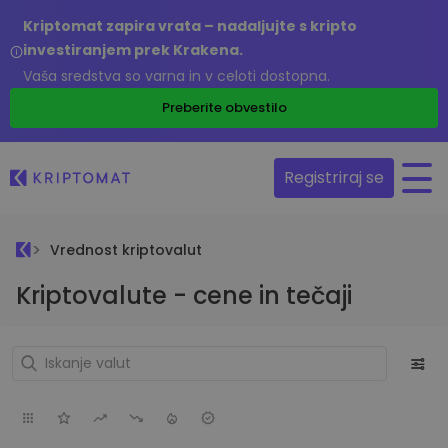
Kriptomat zapira vrata – nadaljujte s kripto
investiranjem prek Krakena.
Vaša sredstva so varna in v celoti dostopna.
Preberite obvestilo
Registriraj se
Vrednost kriptovalut
Kriptovalute - cene in tečaji