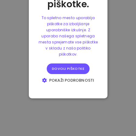
piškotke.
To spletno mesto uporablja
piškotke za izboljšanje
uporabniške izkušnje. Z
uporabo našega spletnega
mesta sprejemate vse piškotke
v skladu z našo politiko
piškotkov.
DOVOLI PIŠKOTKE
POKAŽI PODROBNOSTI
NUJNO POTREBNI
IZVEDBENI
CILJANJE
FUNKCIONALNOST