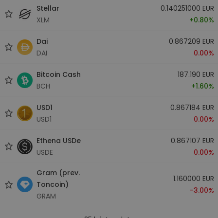
Stellar
0.140251000 EUR
XLM
+0.80%
Dai
0.867209 EUR
DAI
0.00%
Bitcoin Cash
187.190 EUR
BCH
+1.60%
USD1
0.867184 EUR
USD1
0.00%
Ethena USDe
0.867107 EUR
USDE
0.00%
Gram (prev.
1.160000 EUR
Toncoin)
-3.00%
GRAM