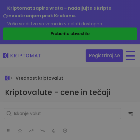
Kriptomat zapira vrata – nadaljujte s kripto
investiranjem prek Krakena.
Vaša sredstva so varna in v celoti dostopna.
Preberite obvestilo
Registriraj se
Vrednost kriptovalut
Kriptovalute - cene in tečaji