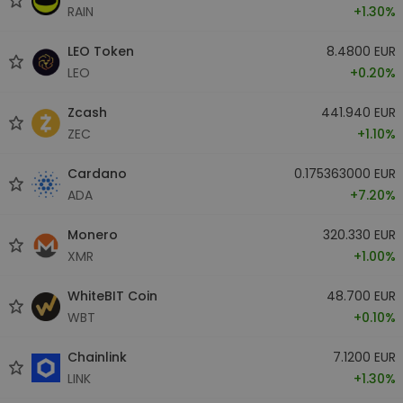
RAIN
+1.30%
LEO Token
8.4800 EUR
LEO
+0.20%
Zcash
441.940 EUR
ZEC
+1.10%
Cardano
0.175363000 EUR
ADA
+7.20%
Monero
320.330 EUR
XMR
+1.00%
WhiteBIT Coin
48.700 EUR
WBT
+0.10%
Chainlink
7.1200 EUR
LINK
+1.30%