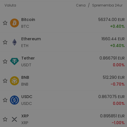
/
Valuta
Cena
Sprememba 24ur
Bitcoin
56374.00 EUR
BTC
+0.40%
Ethereum
1660.44 EUR
ETH
+0.40%
Tether
0.866791 EUR
USDT
0.00%
BNB
512.290 EUR
BNB
-0.70%
USDC
0.867075 EUR
USDC
0.00%
XRP
0.895851 EUR
XRP
-1.00%