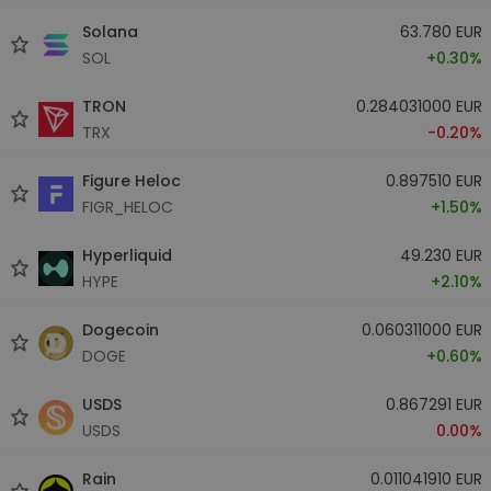
Solana
63.780 EUR
SOL
+0.30%
TRON
0.284031000 EUR
TRX
-0.20%
Figure Heloc
0.897510 EUR
FIGR_HELOC
+1.50%
Hyperliquid
49.230 EUR
HYPE
+2.10%
Dogecoin
0.060311000 EUR
DOGE
+0.60%
USDS
0.867291 EUR
USDS
0.00%
Rain
0.011041910 EUR