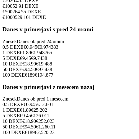
€
50
26.455
DEXE
€
100
52.91
DEXE
€
500
264.55
DEXE
€
1000
529.101
DEXE
Danes v primerjavi s pred 24 urami
Znesek
Danes ob
pred 24 urami
0.5
DEXE
€
0.945
€
0.974383
1
DEXE
€
1.89
€
1.948765
5
DEXE
€
9.45
€
9.7438
10
DEXE
€
18.90
€
19.488
50
DEXE
€
94.50
€
97.438
100
DEXE
€
189
€
194.877
Danes v primerjavi z mesecem nazaj
Znesek
Danes ob
pred 1 mesecem
0.5
DEXE
€
0.945
€
12.601
1
DEXE
€
1.89
€
25.202
5
DEXE
€
9.45
€
126.011
10
DEXE
€
18.90
€
252.023
50
DEXE
€
94.50
€
1,260.11
100
DEXE
€
189
€
2,520.23