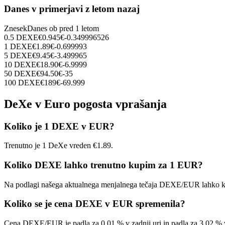
Danes v primerjavi z letom nazaj
Znesek
Danes ob
pred 1 letom
0.5
DEXE
€
0.945
€
-0.349996526
1
DEXE
€
1.89
€
-0.699993
5
DEXE
€
9.45
€
-3.499965
10
DEXE
€
18.90
€
-6.9999
50
DEXE
€
94.50
€
-35
100
DEXE
€
189
€
-69.999
DeXe v Euro pogosta vprašanja
Koliko je 1 DEXE v EUR?
Trenutno je 1 DeXe vreden €1.89.
Koliko DEXE lahko trenutno kupim za 1 EUR?
Na podlagi našega aktualnega menjalnega tečaja DEXE/EUR lahko 
Koliko se je cena DEXE v EUR spremenila?
Cena DEXE/EUR je padla za 0.01 % v zadnji uri in padla za 3.02 % 