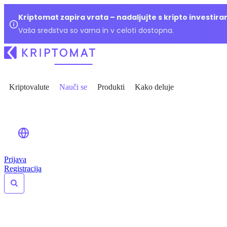
Kriptomat zapira vrata – nadaljujte s kripto investir
Vaša sredstva so varna in v celoti dostopna.
Kriptovalute
Nauči se
Produkti
Kako deluje
Prijava
Registracija