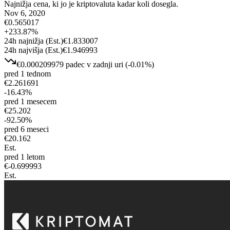
Najnižja cena, ki jo je kriptovaluta kadar koli dosegla.
Nov 6, 2020
€
0.565017
+
233.87
%
24h najnižja
(Est.)
€
1.833007
24h najvišja
(Est.)
€
1.946993
€
0.000209979
padec
v zadnji uri
(
-0.01
%)
pred 1 tednom
€
2.261691
-16.43
%
pred 1 mesecem
€
25.202
-92.50
%
pred 6 meseci
€
20.162
Est.
pred 1 letom
€
-0.699993
Est.