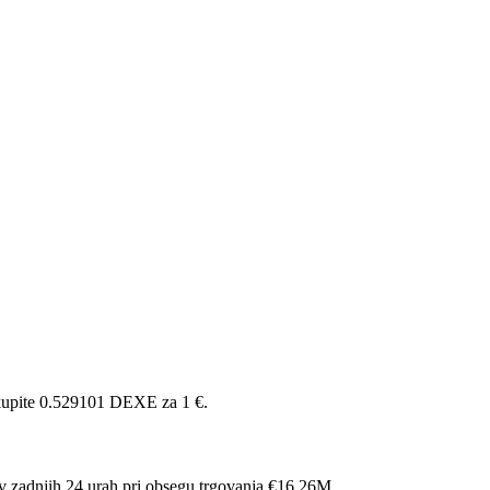
kupite 0.529101 DEXE za 1 €.
v zadnjih 24 urah pri obsegu trgovanja €16.26M.