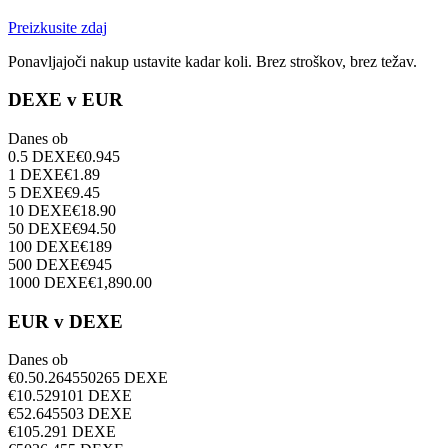
Preizkusite zdaj
Ponavljajoči nakup ustavite kadar koli. Brez stroškov, brez težav.
DEXE v EUR
Danes ob
0.5
DEXE
€
0.945
1
DEXE
€
1.89
5
DEXE
€
9.45
10
DEXE
€
18.90
50
DEXE
€
94.50
100
DEXE
€
189
500
DEXE
€
945
1000
DEXE
€
1,890.00
EUR v DEXE
Danes ob
€
0.5
0.264550265
DEXE
€
1
0.529101
DEXE
€
5
2.645503
DEXE
€
10
5.291
DEXE