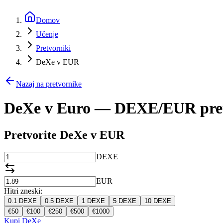
Domov
Učenje
Pretvorniki
DeXe v EUR
Nazaj na pretvornike
DeXe v Euro — DEXE/EUR pre
Pretvorite DeXe v EUR
DEXE
EUR
Hitri zneski:
0.1
DEXE
0.5
DEXE
1
DEXE
5
DEXE
10
DEXE
€
50
€
100
€
250
€
500
€
1000
Kupi DeXe