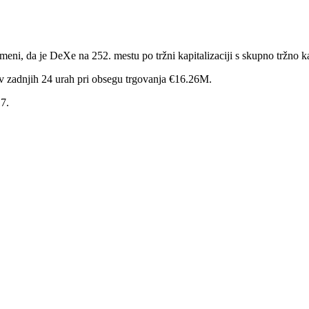
, da je DeXe na 252. mestu po tržni kapitalizaciji s skupno tržno ka
v zadnjih 24 urah pri obsegu trgovanja €16.26M.
17.