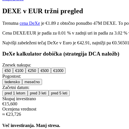
DEXE v EUR tržni pregled
Trenutna
cena DeXe
je €1.89 z obtočno ponudbo 47M DEXE. To pomeni
Cena DEXE/EUR je
padla za 0.01 %
v zadnji uri in
padla za 3.02 %
Najvišji zabeleženi tečaj DeXe v Euro je €42.91, najnižji pa €0.5650
DeXe kalkulator dobička (strategija DCA naložb)
Znesek nakupa:
€
50
€
100
€
250
€
500
€
1000
Pogostost:
tedensko
mesečno
Začetni datum:
pred 1 letom
pred 3 leti
pred 5 leti
Skupaj investirano
€
15,600
Ocenjena vrednost
≈
€
23,726
Več investiranja. Manj stresa.