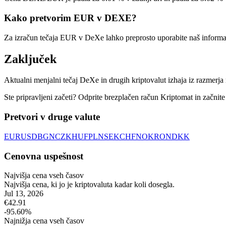
Kako pretvorim EUR v DEXE?
Za izračun tečaja EUR v DeXe lahko preprosto uporabite naš informat
Zaključek
Aktualni menjalni tečaj DeXe in drugih kriptovalut izhaja iz razmerj
Ste pripravljeni začeti? Odprite brezplačen račun Kriptomat in začnite
Pretvori v druge valute
EUR
USD
BGN
CZK
HUF
PLN
SEK
CHF
NOK
RON
DKK
Cenovna uspešnost
Najvišja cena vseh časov
Najvišja cena, ki jo je kriptovaluta kadar koli dosegla.
Jul 13, 2026
€
42.91
-95.60
%
Najnižja cena vseh časov