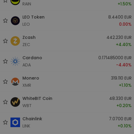
RAIN
+1.50%
LEO Token
8.4400 EUR
LEO
0.00%
Zcash
442.230 EUR
ZEC
+4.40%
Cardano
0.171485000 EUR
ADA
-4.40%
Monero
319.110 EUR
XMR
+1.10%
WhiteBIT Coin
48.330 EUR
WBT
+0.20%
Chainlink
7.0700 EUR
LINK
+0.10%