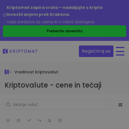
Kriptomat zapira vrata – nadaljujte s kripto
investiranjem prek Krakena.
Vaša sredstva so varna in v celoti dostopna.
Preberite obvestilo
Registriraj se
Vrednost kriptovalut
Kriptovalute - cene in tečaji