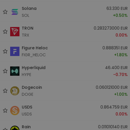
Solana
63.330 EUR
SOL
+0.50%
TRON
0.283273000 EUR
TRX
0.00%
Figure Heloc
0.888351 EUR
FIGR_HELOC
+1.80%
Hyperliquid
46.400 EUR
HYPE
-0.70%
Dogecoin
0.060121000 EUR
DOGE
+1.00%
USDS
0.864759 EUR
USDS
0.00%
Rain
0.011010140 EUR