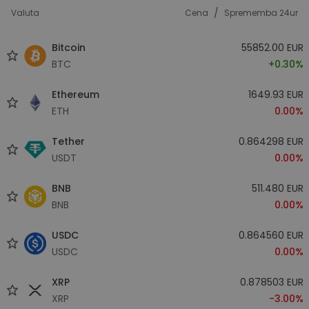
/
Valuta
Cena
Sprememba 24ur
Bitcoin
55852.00 EUR
BTC
+0.30%
Ethereum
1649.93 EUR
ETH
0.00%
Tether
0.864298 EUR
USDT
0.00%
BNB
511.480 EUR
BNB
0.00%
USDC
0.864560 EUR
USDC
0.00%
XRP
0.878503 EUR
XRP
-3.00%