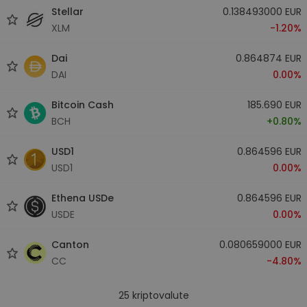
Stellar
0.138493000 EUR
XLM
-1.20%
Dai
0.864874 EUR
DAI
0.00%
Bitcoin Cash
185.690 EUR
BCH
+0.80%
USD1
0.864596 EUR
USD1
0.00%
Ethena USDe
0.864596 EUR
USDE
0.00%
Canton
0.080659000 EUR
CC
-4.80%
25
kriptovalute