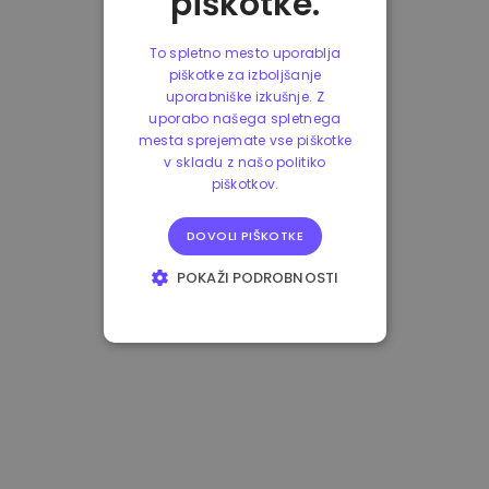
piškotke.
To spletno mesto uporablja
piškotke za izboljšanje
uporabniške izkušnje. Z
uporabo našega spletnega
mesta sprejemate vse piškotke
v skladu z našo politiko
piškotkov.
DOVOLI PIŠKOTKE
POKAŽI PODROBNOSTI
NUJNO POTREBNI
IZVEDBENI
CILJANJE
FUNKCIONALNOST