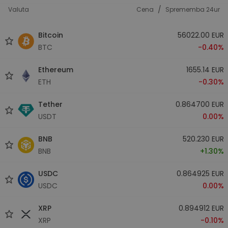
/
Valuta
Cena
Sprememba 24ur
Bitcoin
56022.00 EUR
BTC
-0.40%
Ethereum
1655.14 EUR
ETH
-0.30%
Tether
0.864700 EUR
USDT
0.00%
BNB
520.230 EUR
BNB
+1.30%
USDC
0.864925 EUR
USDC
0.00%
XRP
0.894912 EUR
XRP
-0.10%