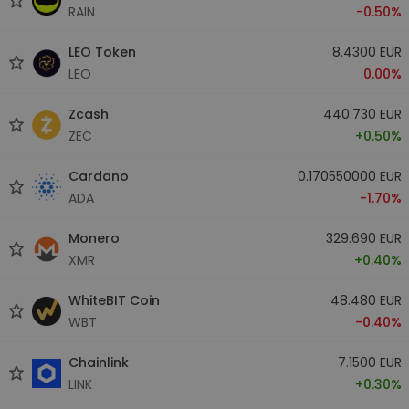
RAIN
-0.50%
LEO Token
8.4300 EUR
LEO
0.00%
Zcash
440.730 EUR
ZEC
+0.50%
Cardano
0.170550000 EUR
ADA
-1.70%
Monero
329.690 EUR
XMR
+0.40%
WhiteBIT Coin
48.480 EUR
WBT
-0.40%
Chainlink
7.1500 EUR
LINK
+0.30%