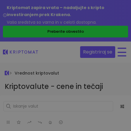
Kriptomat zapira vrata – nadaljujte s kripto
investiranjem prek Krakena.
Vaša sredstva so varna in v celoti dostopna.
Preberite obvestilo
Registriraj se
Vrednost kriptovalut
Kriptovalute - cene in tečaji