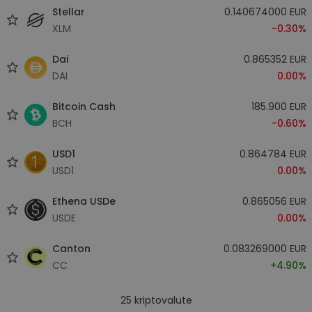
Stellar
0.140674000 EUR
XLM
-0.30%
Dai
0.865352 EUR
DAI
0.00%
Bitcoin Cash
185.900 EUR
BCH
-0.60%
USD1
0.864784 EUR
USD1
0.00%
Ethena USDe
0.865056 EUR
USDE
0.00%
Canton
0.083269000 EUR
CC
+4.90%
25
kriptovalute