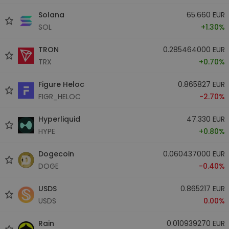
Solana
65.660 EUR
SOL
+1.30%
TRON
0.285464000 EUR
TRX
+0.70%
Figure Heloc
0.865827 EUR
FIGR_HELOC
-2.70%
Hyperliquid
47.330 EUR
HYPE
+0.80%
Dogecoin
0.060437000 EUR
DOGE
-0.40%
USDS
0.865217 EUR
USDS
0.00%
Rain
0.010939270 EUR