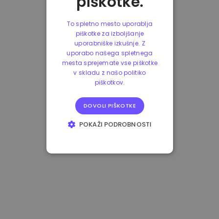
piškotke.
To spletno mesto uporablja
piškotke za izboljšanje
uporabniške izkušnje. Z
uporabo našega spletnega
mesta sprejemate vse piškotke
v skladu z našo politiko
piškotkov.
DOVOLI PIŠKOTKE
POKAŽI PODROBNOSTI
NUJNO POTREBNI
IZVEDBENI
CILJANJE
FUNKCIONALNOST