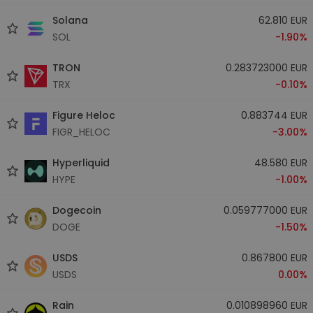
Solana
62.810 EUR
SOL
-1.90%
TRON
0.283723000 EUR
TRX
-0.10%
Figure Heloc
0.883744 EUR
FIGR_HELOC
-3.00%
Hyperliquid
48.580 EUR
HYPE
-1.00%
Dogecoin
0.059777000 EUR
DOGE
-1.50%
USDS
0.867800 EUR
USDS
0.00%
Rain
0.010898960 EUR