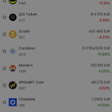
RAIN
-0.10%
LEO Token
8.4700 EUR
LEO
0.00%
Zcash
430.460 EUR
ZEC
-4.20%
Cardano
0.173641000 EUR
ADA
+5.60%
Monero
320.160 EUR
XMR
+1.00%
WhiteBIT Coin
48.270 EUR
WBT
-0.50%
Chainlink
7.0900 EUR
LINK
+0.50%