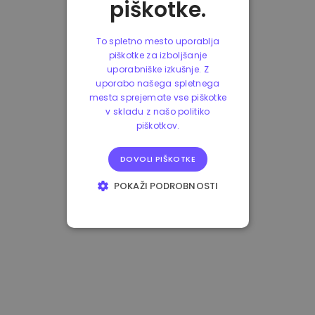
piškotke.
To spletno mesto uporablja
piškotke za izboljšanje
uporabniške izkušnje. Z
uporabo našega spletnega
mesta sprejemate vse piškotke
v skladu z našo politiko
piškotkov.
DOVOLI PIŠKOTKE
POKAŽI PODROBNOSTI
NUJNO POTREBNI
IZVEDBENI
CILJANJE
FUNKCIONALNOST