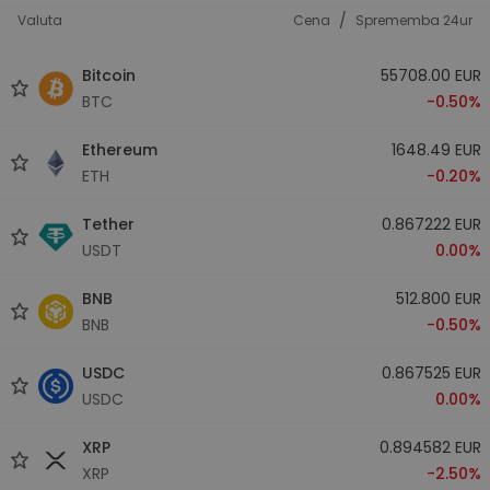
/
Valuta
Cena
Sprememba 24ur
Bitcoin
55708.00 EUR
BTC
-0.50%
Ethereum
1648.49 EUR
ETH
-0.20%
Tether
0.867222 EUR
USDT
0.00%
BNB
512.800 EUR
BNB
-0.50%
USDC
0.867525 EUR
USDC
0.00%
XRP
0.894582 EUR
XRP
-2.50%