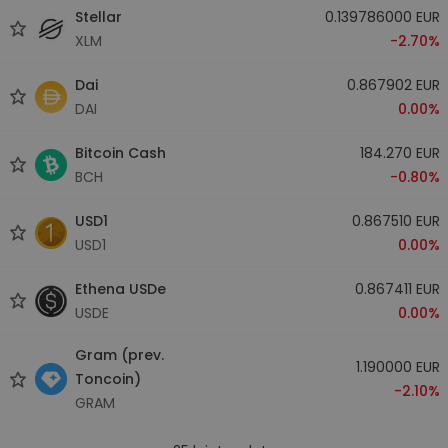
Stellar
0.139786000 EUR
XLM
-2.70%
Dai
0.867902 EUR
DAI
0.00%
Bitcoin Cash
184.270 EUR
BCH
-0.80%
USD1
0.867510 EUR
USD1
0.00%
Ethena USDe
0.867411 EUR
USDE
0.00%
Gram (prev.
1.190000 EUR
Toncoin)
-2.10%
GRAM