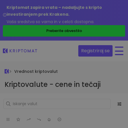
Kriptomat zapira vrata – nadaljujte s kripto
investiranjem prek Krakena.
Vaša sredstva so varna in v celoti dostopna.
Preberite obvestilo
Registriraj se
Vrednost kriptovalut
Kriptovalute - cene in tečaji