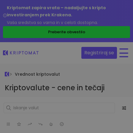
Kriptomat zapira vrata – nadaljujte s kripto
investiranjem prek Krakena.
Vaša sredstva so varna in v celoti dostopna.
Preberite obvestilo
Registriraj se
Vrednost kriptovalut
Kriptovalute - cene in tečaji