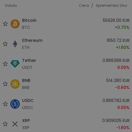
/
Valuta
Cena
Sprememba 24ur
Bitcoin
55926.00 EUR
BTC
+0.70%
Ethereum
1650.72 EUR
ETH
+1.60%
Tether
0.865399 EUR
USDT
0.00%
BNB
514.280 EUR
BNB
-0.60%
USDC
0.865782 EUR
USDC
0.00%
XRP
0.909005 EUR
XRP
-1.60%