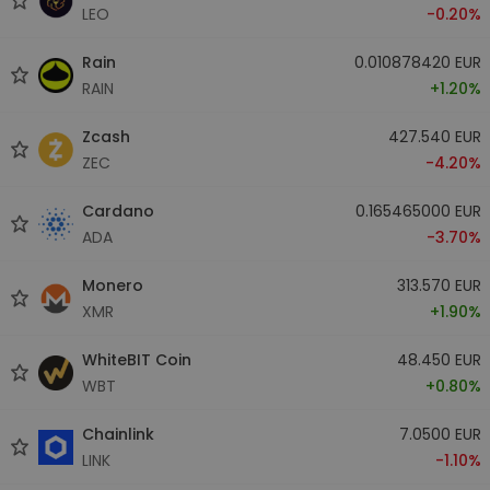
LEO
-0.20%
Rain
0.010878420 EUR
RAIN
+1.20%
Zcash
427.540 EUR
ZEC
-4.20%
Cardano
0.165465000 EUR
ADA
-3.70%
Monero
313.570 EUR
XMR
+1.90%
WhiteBIT Coin
48.450 EUR
WBT
+0.80%
Chainlink
7.0500 EUR
LINK
-1.10%