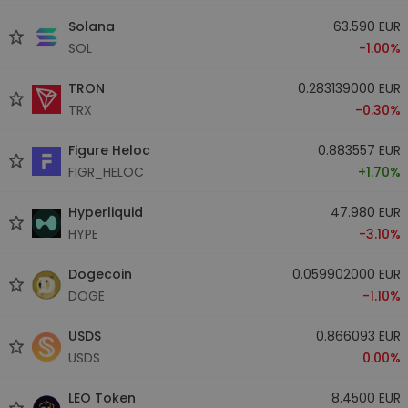
Solana
63.590 EUR
SOL
-1.00%
TRON
0.283139000 EUR
TRX
-0.30%
Figure Heloc
0.883557 EUR
FIGR_HELOC
+1.70%
Hyperliquid
47.980 EUR
HYPE
-3.10%
Dogecoin
0.059902000 EUR
DOGE
-1.10%
USDS
0.866093 EUR
USDS
0.00%
LEO Token
8.4500 EUR