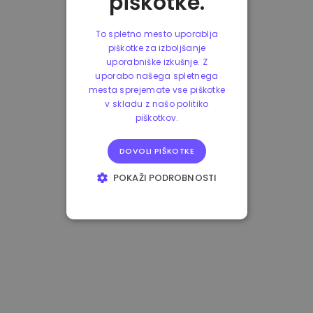
piškotke.
To spletno mesto uporablja
piškotke za izboljšanje
uporabniške izkušnje. Z
uporabo našega spletnega
mesta sprejemate vse piškotke
v skladu z našo politiko
piškotkov.
DOVOLI PIŠKOTKE
POKAŽI PODROBNOSTI
NUJNO POTREBNI
IZVEDBENI
CILJANJE
FUNKCIONALNOST