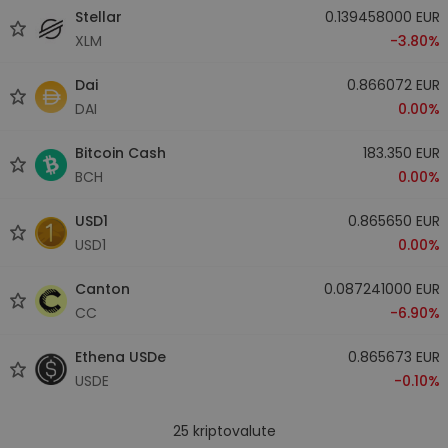
Stellar
0.139458000 EUR
XLM
-3.80%
Dai
0.866072 EUR
DAI
0.00%
Bitcoin Cash
183.350 EUR
BCH
0.00%
USD1
0.865650 EUR
USD1
0.00%
Canton
0.087241000 EUR
CC
-6.90%
Ethena USDe
0.865673 EUR
USDE
-0.10%
25
kriptovalute