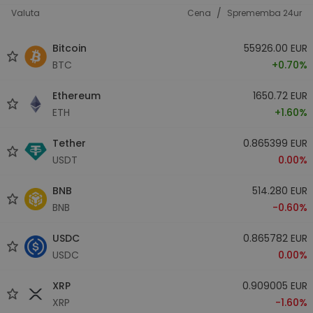
/
Valuta
Cena
Sprememba 24ur
Bitcoin
55926.00 EUR
BTC
+0.70%
Ethereum
1650.72 EUR
ETH
+1.60%
Tether
0.865399 EUR
USDT
0.00%
BNB
514.280 EUR
BNB
-0.60%
USDC
0.865782 EUR
USDC
0.00%
XRP
0.909005 EUR
XRP
-1.60%