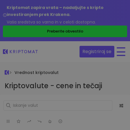
Kriptomat zapira vrata – nadaljujte s kripto
investiranjem prek Krakena.
Vaša sredstva so varna in v celoti dostopna.
Preberite obvestilo
Registriraj se
Vrednost kriptovalut
Kriptovalute - cene in tečaji