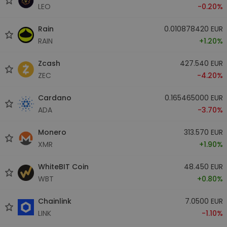
LEO
-0.20%
Rain
0.010878420 EUR
RAIN
+1.20%
Zcash
427.540 EUR
ZEC
-4.20%
Cardano
0.165465000 EUR
ADA
-3.70%
Monero
313.570 EUR
XMR
+1.90%
WhiteBIT Coin
48.450 EUR
WBT
+0.80%
Chainlink
7.0500 EUR
LINK
-1.10%