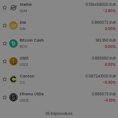
Stellar
0.139458000 EUR
XLM
-3.80%
Dai
0.866072 EUR
DAI
0.00%
Bitcoin Cash
183.350 EUR
BCH
0.00%
USD1
0.865650 EUR
USD1
0.00%
Canton
0.087241000 EUR
CC
-6.90%
Ethena USDe
0.865673 EUR
USDE
-0.10%
25
kriptovalute