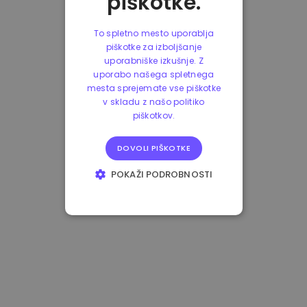
piškotke.
To spletno mesto uporablja
piškotke za izboljšanje
uporabniške izkušnje. Z
uporabo našega spletnega
mesta sprejemate vse piškotke
v skladu z našo politiko
piškotkov.
DOVOLI PIŠKOTKE
POKAŽI PODROBNOSTI
NUJNO POTREBNI
IZVEDBENI
CILJANJE
FUNKCIONALNOST