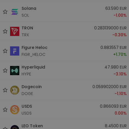
Solana
63.590 EUR
SOL
-1.00%
TRON
0.283139000 EUR
TRX
-0.30%
Figure Heloc
0.883557 EUR
FIGR_HELOC
+1.70%
Hyperliquid
47.980 EUR
HYPE
-3.10%
Dogecoin
0.059902000 EUR
DOGE
-1.10%
USDS
0.866093 EUR
USDS
0.00%
LEO Token
8.4500 EUR