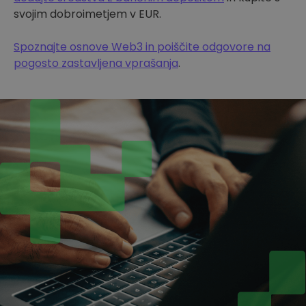
svojim dobroimetjem v EUR.
Spoznajte osnove Web3 in poiščite odgovore na
pogosto zastavljena vprašanja
.