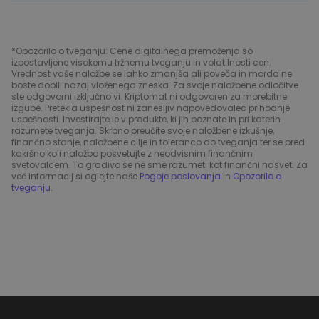
*Opozorilo o tveganju: Cene digitalnega premoženja so
izpostavljene visokemu tržnemu tveganju in volatilnosti cen.
Vrednost vaše naložbe se lahko zmanjša ali poveča in morda ne
boste dobili nazaj vloženega zneska. Za svoje naložbene odločitve
ste odgovorni izključno vi. Kriptomat ni odgovoren za morebitne
izgube. Pretekla uspešnost ni zanesljiv napovedovalec prihodnje
uspešnosti. Investirajte le v produkte, ki jih poznate in pri katerih
razumete tveganja. Skrbno preučite svoje naložbene izkušnje,
finančno stanje, naložbene cilje in toleranco do tveganja ter se pred
kakršno koli naložbo posvetujte z neodvisnim finančnim
svetovalcem. To gradivo se ne sme razumeti kot finančni nasvet. Za
več informacij si oglejte naše
Pogoje poslovanja
in
Opozorilo o
tveganju
.