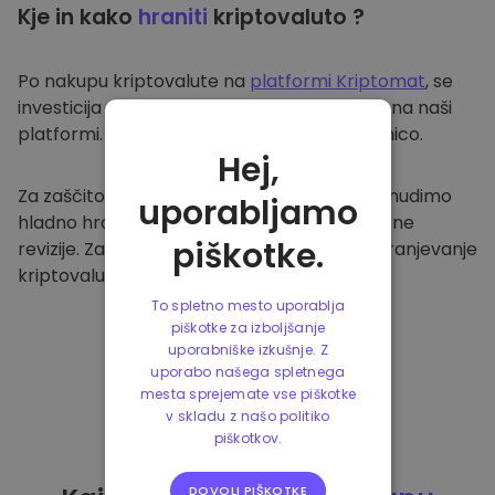
Kje in kako
hraniti
kriptovaluto ?
Po nakupu kriptovalute na
platformi Kriptomat
, se
investicija prenese v vašo varno denarnico na naši
platformi. Vsak uporabnik ima svojo denarnico.
Hej,
Za zaščito naših strank in njihovih sredstev nudimo
uporabljamo
hladno hrambo ter redno izvajamo varnostne
piškotke.
revizije. Zato je naša platforma varna za shranjevanje
kriptovalute in ostalih kripto naložb.
To spletno mesto uporablja
piškotke za izboljšanje
uporabniške izkušnje. Z
uporabo našega spletnega
mesta sprejemate vse piškotke
v skladu z našo politiko
piškotkov.
DOVOLI PIŠKOTKE