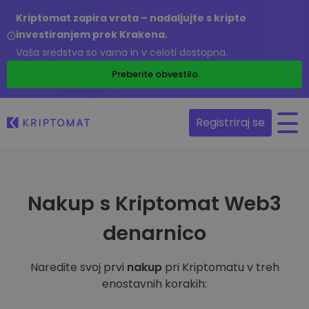
Kriptomat zapira vrata – nadaljujte s kripto
investiranjem prek Krakena.
Vaša sredstva so varna in v celoti dostopna.
Preberite obvestilo
Registriraj se
Nakup s Kriptomat Web3
denarnico
Naredite svoj prvi
nakup
pri Kriptomatu v treh
enostavnih korakih: