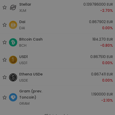
Stellar
0.139786000 EUR
XLM
-2.70%
Dai
0.867902 EUR
DAI
0.00%
Bitcoin Cash
184.270 EUR
BCH
-0.80%
USD1
0.867510 EUR
USD1
0.00%
Ethena USDe
0.867411 EUR
USDE
0.00%
Gram (prev.
1.190000 EUR
Toncoin)
-2.10%
GRAM