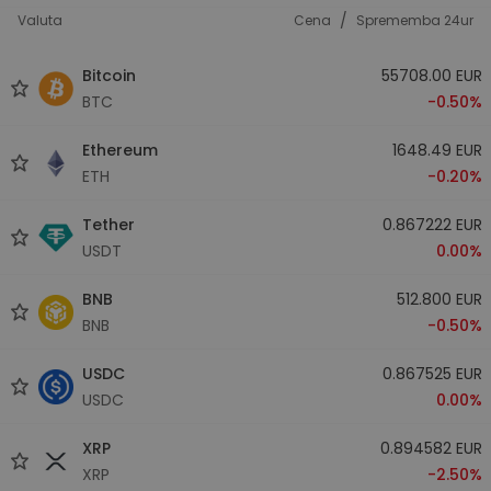
/
Valuta
Cena
Sprememba 24ur
Bitcoin
55708.00 EUR
BTC
-0.50%
Ethereum
1648.49 EUR
ETH
-0.20%
Tether
0.867222 EUR
USDT
0.00%
BNB
512.800 EUR
BNB
-0.50%
USDC
0.867525 EUR
USDC
0.00%
XRP
0.894582 EUR
XRP
-2.50%