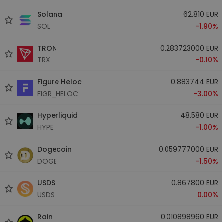
Solana
62.810 EUR
SOL
-1.90%
TRON
0.283723000 EUR
TRX
-0.10%
Figure Heloc
0.883744 EUR
FIGR_HELOC
-3.00%
Hyperliquid
48.580 EUR
HYPE
-1.00%
Dogecoin
0.059777000 EUR
DOGE
-1.50%
USDS
0.867800 EUR
USDS
0.00%
Rain
0.010898960 EUR