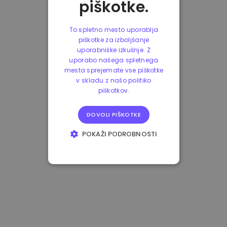
piškotke.
To spletno mesto uporablja
piškotke za izboljšanje
uporabniške izkušnje. Z
uporabo našega spletnega
mesta sprejemate vse piškotke
v skladu z našo politiko
piškotkov.
DOVOLI PIŠKOTKE
POKAŽI PODROBNOSTI
NUJNO POTREBNI
IZVEDBENI
CILJANJE
FUNKCIONALNOST