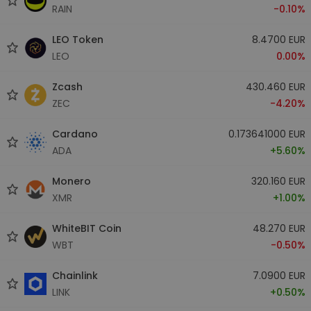
RAIN
-0.10%
LEO Token
8.4700 EUR
LEO
0.00%
Zcash
430.460 EUR
ZEC
-4.20%
Cardano
0.173641000 EUR
ADA
+5.60%
Monero
320.160 EUR
XMR
+1.00%
WhiteBIT Coin
48.270 EUR
WBT
-0.50%
Chainlink
7.0900 EUR
LINK
+0.50%