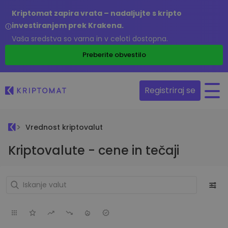
Kriptomat zapira vrata – nadaljujte s kripto
investiranjem prek Krakena.
Vaša sredstva so varna in v celoti dostopna.
Preberite obvestilo
Registriraj se
Vrednost kriptovalut
Kriptovalute - cene in tečaji