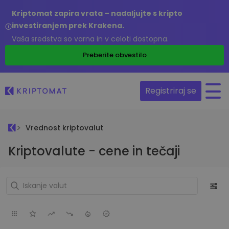
Kriptomat zapira vrata – nadaljujte s kripto
investiranjem prek Krakena.
Vaša sredstva so varna in v celoti dostopna.
Preberite obvestilo
Registriraj se
Vrednost kriptovalut
Kriptovalute - cene in tečaji