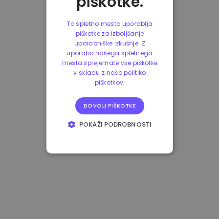
piškotke.
To spletno mesto uporablja
piškotke za izboljšanje
uporabniške izkušnje. Z
uporabo našega spletnega
mesta sprejemate vse piškotke
v skladu z našo politiko
piškotkov.
DOVOLI PIŠKOTKE
POKAŽI PODROBNOSTI
NUJNO POTREBNI
IZVEDBENI
CILJANJE
FUNKCIONALNOST