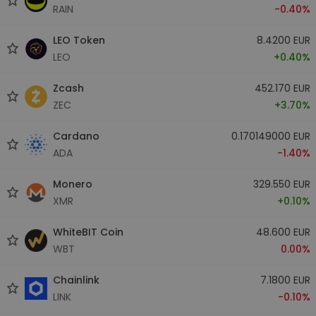
RAIN
-0.40%
LEO Token
8.4200 EUR
LEO
+0.40%
Zcash
452.170 EUR
ZEC
+3.70%
Cardano
0.170149000 EUR
ADA
-1.40%
Monero
329.550 EUR
XMR
+0.10%
WhiteBIT Coin
48.600 EUR
WBT
0.00%
Chainlink
7.1800 EUR
LINK
-0.10%