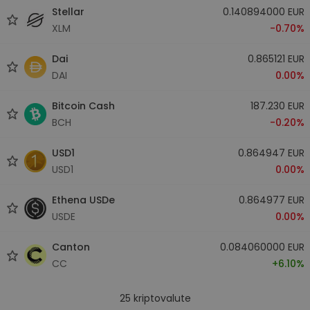
Stellar
0.140894000 EUR
XLM
-0.70%
Dai
0.865121 EUR
DAI
0.00%
Bitcoin Cash
187.230 EUR
BCH
-0.20%
USD1
0.864947 EUR
USD1
0.00%
Ethena USDe
0.864977 EUR
USDE
0.00%
Canton
0.084060000 EUR
CC
+6.10%
25
kriptovalute