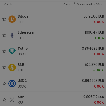
/
Valuta
Cena
Sprememba 24ur
Bitcoin
56192.00 EUR
BTC
0.00%
Ethereum
1660.47 EUR
ETH
+0.10%
Tether
0.864685 EUR
USDT
0.00%
BNB
522.370 EUR
BNB
+1.60%
USDC
0.864923 EUR
USDC
0.00%
XRP
0.896217 EUR
XRP
0.00%