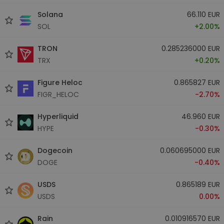
Solana
66.110 EUR
SOL
+2.00%
TRON
0.285236000 EUR
TRX
+0.20%
Figure Heloc
0.865827 EUR
FIGR_HELOC
-2.70%
Hyperliquid
46.960 EUR
HYPE
-0.30%
Dogecoin
0.060695000 EUR
DOGE
-0.40%
USDS
0.865189 EUR
USDS
0.00%
Rain
0.010916570 EUR