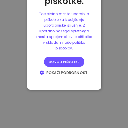
piškotke.
To spletno mesto uporablja
piškotke za izboljšanje
uporabniške izkušnje. Z
uporabo našega spletnega
mesta sprejemate vse piškotke
v skladu z našo politiko
piškotkov.
DOVOLI PIŠKOTKE
POKAŽI PODROBNOSTI
NUJNO POTREBNI
IZVEDBENI
CILJANJE
FUNKCIONALNOST