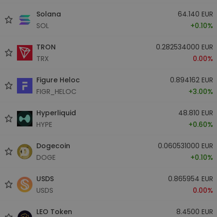
Solana
64.140 EUR
SOL
+0.10%
TRON
0.282534000 EUR
TRX
0.00%
Figure Heloc
0.894162 EUR
FIGR_HELOC
+3.00%
Hyperliquid
48.810 EUR
HYPE
+0.60%
Dogecoin
0.060531000 EUR
DOGE
+0.10%
USDS
0.865954 EUR
USDS
0.00%
LEO Token
8.4500 EUR