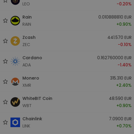
LEO
-0.20%
Rain
0.010888810 EUR
RAIN
+0.90%
Zcash
441.570 EUR
ZEC
-0.10%
Cardano
0.162760000 EUR
ADA
-1.40%
Monero
315.310 EUR
XMR
+2.40%
WhiteBIT Coin
48.590 EUR
WBT
+0.90%
Chainlink
7.0900 EUR
LINK
+0.70%