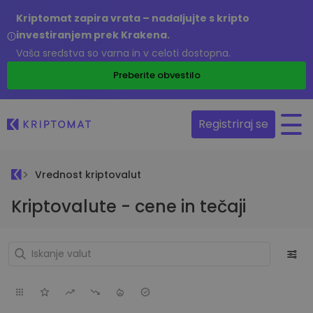
Kriptomat zapira vrata – nadaljujte s kripto
investiranjem prek Krakena.
Vaša sredstva so varna in v celoti dostopna.
Preberite obvestilo
Registriraj se
Vrednost kriptovalut
Kriptovalute - cene in tečaji