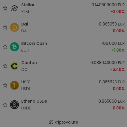
Stellar
0.140609000 EUR
XLM
-3.00%
Dai
0.865953 EUR
DAI
0.00%
Bitcoin Cash
186.000 EUR
BCH
+1.80%
Canton
0.088043000 EUR
CC
-6.40%
USD1
0.865623 EUR
USD1
0.00%
Ethena USDe
0.865660 EUR
USDE
0.00%
25
kriptovalute