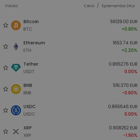
/
Valuta
Cena
Sprememba 24ur
Bitcoin
56129.00 EUR
BTC
+0.80%
Ethereum
1653.74 EUR
ETH
+2.20%
Tether
0.865276 EUR
USDT
0.00%
BNB
516.370 EUR
BNB
-0.60%
USDC
0.865646 EUR
USDC
0.00%
XRP
0.908252 EUR
XRP
-1.90%