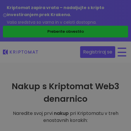
Kriptomat zapira vrata – nadaljujte s kripto
investiranjem prek Krakena.
Vaša sredstva so varna in v celoti dostopna.
Preberite obvestilo
Registriraj se
Nakup s Kriptomat Web3
denarnico
Naredite svoj prvi
nakup
pri Kriptomatu v treh
enostavnih korakih: