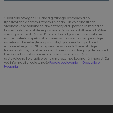
*Opozorilo o tveganju: Cene digitalnega premoženja so
izpostavljene visokemu tržnemu tveganju in volatilnosti cen.
Vrednost vaše naložbe se lahko zmanjša ali poveča in morda ne
boste dobili nazaj vloženega zneska. Za svoje naložbene odločitve
ste odgovorni izključno vi. Kriptomat ni odgovoren za morebitne
izgube. Pretekla uspešnost ni zanesljiv napovedovalec prihodnje
uspešnosti. Investirajte le v produkte, ki jih poznate in pri katerih
razumete tveganja. Skrbno preučite svoje naložbene izkušnje,
finančno stanje, naložbene cilje in toleranco do tveganja ter se pred
kakršno koli naložbo posvetujte z neodvisnim finančnim
svetovalcem. To gradivo se ne sme razumeti kot finančni nasvet. Za
več informacij si oglejte naše
Pogoje poslovanja
in
Opozorilo o
tveganju
.