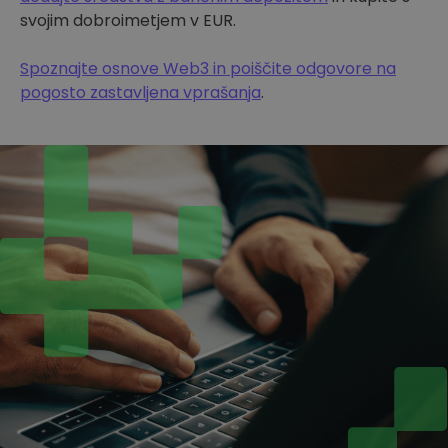
svojim dobroimetjem v EUR.
Spoznajte osnove Web3 in poiščite odgovore na
pogosto zastavljena vprašanja
.