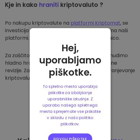
Kje in kako
hraniti
kriptovaluto ?
Po nakupu kriptovalute na
platformi Kriptomat
, se
investicija prenese v vašo varno denarnico na naši
platformi. Vsak uporabnik ima svojo denarnico.
Hej,
Za zaščito naših strank in njihovih sredstev nudimo
uporabljamo
hladno hrambo ter redno izvajamo varnostne
piškotke.
revizije. Zato je naša platforma varna za shranjevanje
kriptovalute in ostalih kripto naložb.
To spletno mesto uporablja
piškotke za izboljšanje
uporabniške izkušnje. Z
uporabo našega spletnega
mesta sprejemate vse piškotke
v skladu z našo politiko
piškotkov.
DOVOLI PIŠKOTKE