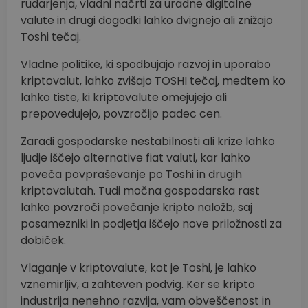
rudarjenja, vladni načrti za uradne digitalne
valute in drugi dogodki lahko dvignejo ali znižajo
Toshi tečaj.
Vladne politike, ki spodbujajo razvoj in uporabo
kriptovalut, lahko zvišajo TOSHI tečaj, medtem ko
lahko tiste, ki kriptovalute omejujejo ali
prepovedujejo, povzročijo padec cen.
Zaradi gospodarske nestabilnosti ali krize lahko
ljudje iščejo alternative fiat valuti, kar lahko
poveča povpraševanje po Toshi in drugih
kriptovalutah. Tudi močna gospodarska rast
lahko povzroči povečanje kripto naložb, saj
posamezniki in podjetja iščejo nove priložnosti za
dobiček.
Vlaganje v kriptovalute, kot je Toshi, je lahko
vznemirljiv, a zahteven podvig. Ker se kripto
industrija nenehno razvija, vam obveščenost in