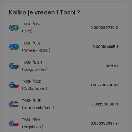
Koliko je vreden 1 Toshi ?
TOSHI/EUR
0.000090720 €
(Evro)
TOSHI/USD
0.000104885 $
(Ameriški dolar)
TOSHI/BGN
NaN лв.
(bolgarski lev)
TOSHI/CZK
0.002200700 Kč
(Češka krona)
TOSHI/HUF
0.032940106 ft
(madžarski forint)
TOSHI/PLN
0.000390087 zł
(poljski zlot)