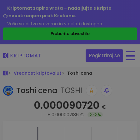
Kriptomat zapira vrata – nadaljujte s kripto
investiranjem prek Krakena.
Vaša sredstva so varna in v celoti dostopna.
Preberite obvestilo
Registriraj se
Vrednost kriptovalut
Toshi cena
Toshi cena
TOSHI
0.000090720
€
+
0.000002186 €
2.42 %