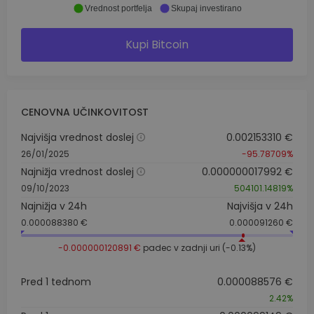
Vrednost portfelja
Skupaj investirano
Kupi Bitcoin
CENOVNA UČINKOVITOST
Najvišja vrednost doslej
0.002153310 €
26/01/2025
-95.78709%
Najnižja vrednost doslej
0.000000017992 €
09/10/2023
504101.14819%
Najnižja v 24h
Najvišja v 24h
0.000088380 €
0.000091260 €
-0.000000120891 €
padec v zadnji uri (-0.13%)
Pred 1 tednom
0.000088576 €
2.42%