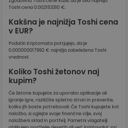
Zgodovina Toshi cene kaže, da je bila najvišja
Toshi cena 0.002153310 €.
Kakšna je najnižja Toshi cena
v EUR?
Podatki Kriptomata potrjujejo, da je
0.000000017992 € najnižja zabeležena Toshi
vrednost.
Koliko Toshi žetonov naj
kupim?
Če žetone kupujete za uporabo aplikacije ali
igranje igre, raziščite spletno stran in preverite,
koliko jih boste potrebovali. Če Toshi kupujete kot
naložbo, si oglejte svoje finančne cilje, svoj
naložbeni sklad in portfelj. Pametni vlagatelji
oblikujejo portfelje desetih ali več kriptovalut, pri