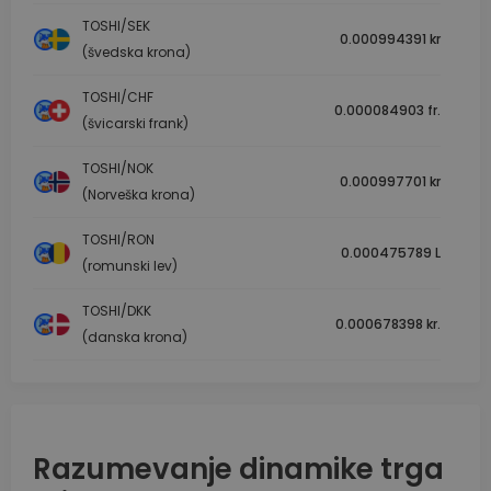
TOSHI/SEK
0.000994391 kr
(švedska krona)
TOSHI/CHF
0.000084903 fr.
(švicarski frank)
TOSHI/NOK
0.000997701 kr
(Norveška krona)
TOSHI/RON
0.000475789 L
(romunski lev)
TOSHI/DKK
0.000678398 kr.
(danska krona)
Razumevanje dinamike trga