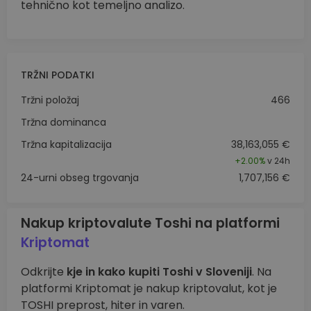
tehnično kot temeljno analizo.
TRŽNI PODATKI
Tržni položaj
466
Tržna dominanca
Tržna kapitalizacija
38,163,055 €
+
2.00%
v 24h
24-urni obseg trgovanja
1,707,156 €
Nakup kriptovalute Toshi na platformi
Kriptomat
Odkrijte
kje in kako kupiti Toshi v Sloveniji
. Na
platformi Kriptomat je nakup kriptovalut, kot je
TOSHI preprost, hiter in varen.