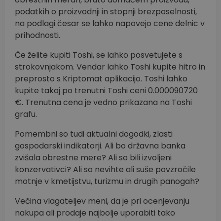
podatkih o proizvodnji in stopnji brezposelnosti,
na podlagi česar se lahko napovejo cene delnic v
prihodnosti.
Če želite kupiti Toshi, se lahko posvetujete s
strokovnjakom. Vendar lahko Toshi kupite hitro in
preprosto s Kriptomat aplikacijo. Toshi lahko
kupite takoj po trenutni Toshi ceni 0.000090720
€. Trenutna cena je vedno prikazana na Toshi
grafu.
Pomembni so tudi aktualni dogodki, zlasti
gospodarski indikatorji. Ali bo državna banka
zvišala obrestne mere? Ali so bili izvoljeni
konzervativci? Ali so nevihte ali suše povzročile
motnje v kmetijstvu, turizmu in drugih panogah?
Večina vlagateljev meni, da je pri ocenjevanju
nakupa ali prodaje najbolje uporabiti tako