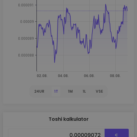
24UR
1T
1M
1L
VSE
Toshi kalkulator
€