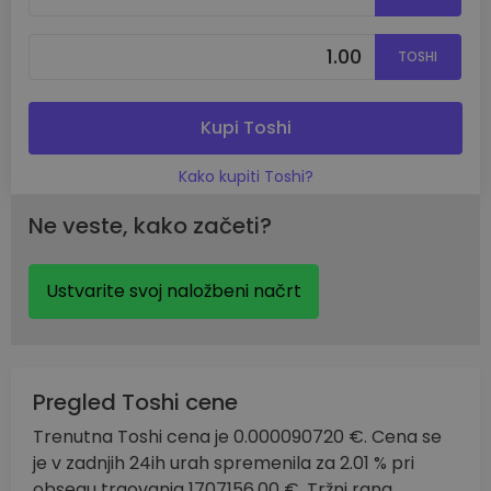
TOSHI
Kupi Toshi
Kako kupiti Toshi?
Ne veste, kako začeti?
Ustvarite svoj naložbeni načrt
Pregled Toshi cene
Trenutna Toshi cena je 0.000090720 €. Cena se
je v zadnjih 24ih urah spremenila za 2.01 % pri
obsegu trgovanja 1707156.00 €. Tržni rang