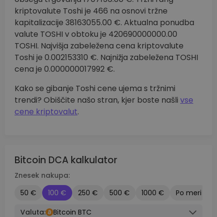
kriptovalute Toshi je 466 na osnovi tržne
kapitalizacije 38163055.00 €. Aktualna ponudba
valute TOSHI v obtoku je 420690000000.00
TOSHI. Najvišja zabeležena cena kriptovalute
Toshi je 0.002153310 €. Najnižja zabeležena TOSHI
cena je 0.000000017992 €.
Kako se gibanje Toshi cene ujema s tržnimi
trendi? Obiščite našo stran, kjer boste našli
vse
cene kriptovalut
.
Bitcoin DCA kalkulator
Znesek nakupa:
50 €
100 €
250 €
500 €
1000 €
Po meri
Valuta:
Bitcoin BTC