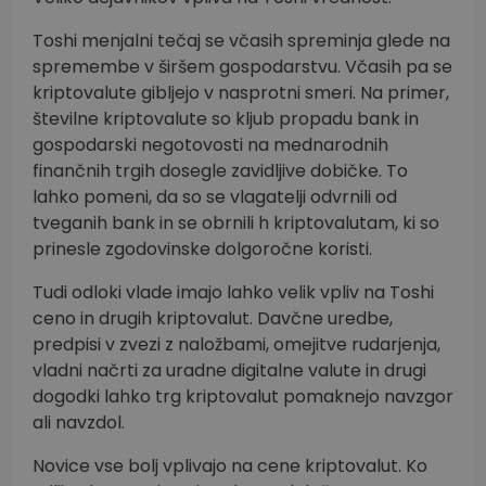
Toshi menjalni tečaj se včasih spreminja glede na
spremembe v širšem gospodarstvu. Včasih pa se
kriptovalute gibljejo v nasprotni smeri. Na primer,
številne kriptovalute so kljub propadu bank in
gospodarski negotovosti na mednarodnih
finančnih trgih dosegle zavidljive dobičke. To
lahko pomeni, da so se vlagatelji odvrnili od
tveganih bank in se obrnili h kriptovalutam, ki so
prinesle zgodovinske dolgoročne koristi.
Tudi odloki vlade imajo lahko velik vpliv na Toshi
ceno in drugih kriptovalut. Davčne uredbe,
predpisi v zvezi z naložbami, omejitve rudarjenja,
vladni načrti za uradne digitalne valute in drugi
dogodki lahko trg kriptovalut pomaknejo navzgor
ali navzdol.
Novice vse bolj vplivajo na cene kriptovalut. Ko