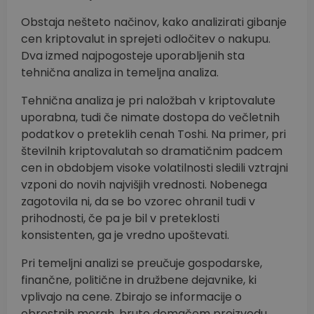
Obstaja nešteto načinov, kako analizirati gibanje
cen kriptovalut in sprejeti odločitev o nakupu.
Dva izmed najpogosteje uporabljenih sta
tehnična analiza in temeljna analiza.
Tehnična analiza je pri naložbah v kriptovalute
uporabna, tudi če nimate dostopa do večletnih
podatkov o preteklih cenah Toshi. Na primer, pri
številnih kriptovalutah so dramatičnim padcem
cen in obdobjem visoke volatilnosti sledili vztrajni
vzponi do novih najvišjih vrednosti. Nobenega
zagotovila ni, da se bo vzorec ohranil tudi v
prihodnosti, če pa je bil v preteklosti
konsistenten, ga je vredno upoštevati.
Pri temeljni analizi se preučuje gospodarske,
finančne, politične in družbene dejavnike, ki
vplivajo na cene. Zbirajo se informacije o
obrestnih merah, bruto domačem proizvodu,