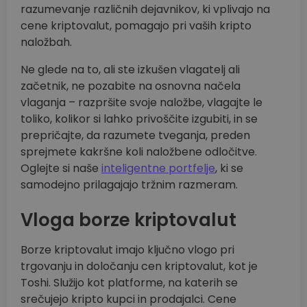
razumevanje različnih dejavnikov, ki vplivajo na
cene kriptovalut, pomagajo pri vaših kripto
naložbah.
Ne glede na to, ali ste izkušen vlagatelj ali
začetnik, ne pozabite na osnovna načela
vlaganja – razpršite svoje naložbe, vlagajte le
toliko, kolikor si lahko privoščite izgubiti, in se
prepričajte, da razumete tveganja, preden
sprejmete kakršne koli naložbene odločitve.
Oglejte si naše
inteligentne portfelje
, ki se
samodejno prilagajajo tržnim razmeram.
Vloga borze kriptovalut
Borze kriptovalut imajo ključno vlogo pri
trgovanju in določanju cen kriptovalut, kot je
Toshi. Služijo kot platforme, na katerih se
srečujejo kripto kupci in prodajalci. Cene