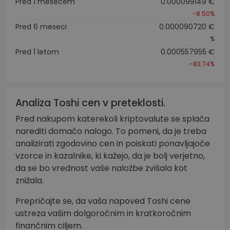
Pred 1 mesecem
0.000099149 €
-8.50%
Pred 6 meseci
0.000090720 €
%
Pred 1 letom
0.000557955 €
-83.74%
Analiza Toshi cen v preteklosti.
Pred nakupom katerekoli kriptovalute se splača
narediti domačo nalogo. To pomeni, da je treba
analizirati zgodovino cen in poiskati ponavljajoče
vzorce in kazalnike, ki kažejo, da je bolj verjetno,
da se bo vrednost vaše naložbe zvišala kot
znižala.
Prepričajte se, da vaša napoved Toshi cene
ustreza vašim dolgoročnim in kratkoročnim
finančnim ciljem.