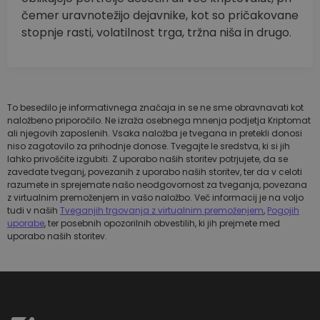
čemer uravnotežijo dejavnike, kot so pričakovane
stopnje rasti, volatilnost trga, tržna niša in drugo.
To besedilo je informativnega značaja in se ne sme obravnavati kot
naložbeno priporočilo. Ne izraža osebnega mnenja podjetja Kriptomat
ali njegovih zaposlenih. Vsaka naložba je tvegana in pretekli donosi
niso zagotovilo za prihodnje donose. Tvegajte le sredstva, ki si jih
lahko privoščite izgubiti. Z uporabo naših storitev potrjujete, da se
zavedate tveganj, povezanih z uporabo naših storitev, ter da v celoti
razumete in sprejemate našo neodgovornost za tveganja, povezana
z virtualnim premoženjem in vašo naložbo. Več informacij je na voljo
tudi v naših
Tveganjih trgovanja z virtualnim premoženjem
,
Pogojih
uporabe
, ter posebnih opozorilnih obvestilih, ki jih prejmete med
uporabo naših storitev.