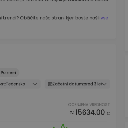
 trendi? Obiščite našo stran, kjer boste našli
vse
Po meri
st:
Tedensko
Začetni datum:
pred 3 leti
OCENJENA VREDNOST
≈ 15634.00
€