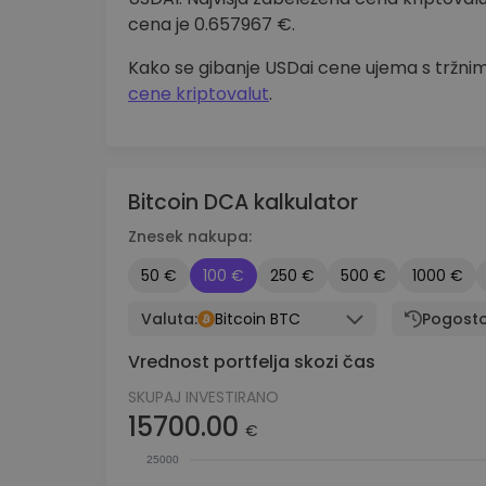
cena je 0.657967 €.
Kako se gibanje USDai cene ujema s tržnimi
cene kriptovalut
.
Bitcoin DCA kalkulator
Znesek nakupa:
50 €
100 €
250 €
500 €
1000 €
Valuta:
Bitcoin BTC
Pogosto
Vrednost portfelja skozi čas
SKUPAJ INVESTIRANO
15700.00
€
25000