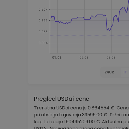
Raziskovalec naložb
Najdi svojo kripto strategijo
24UR
1T
Pregled USDai cene
Trenutna USDai cena je 0.864554 €. Cena s
pri obsegu trgovanja 39595.00 €. Tržni ran
kapitalizacije 150495209.00 €. Aktualna p
USDAI. Najvišja zabeležena cena kriptovalu