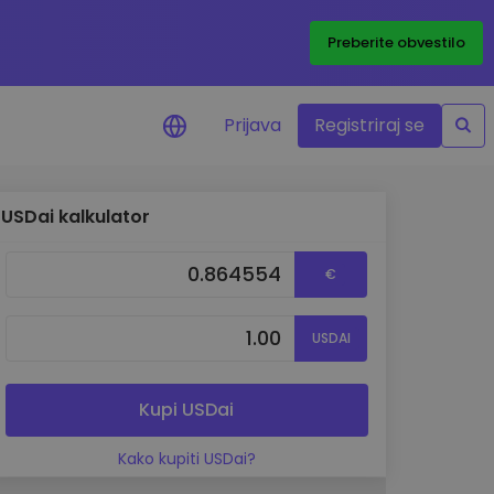
Preberite obvestilo
Prijava
Registriraj se
USDai kalkulator
eni
ije o cenah vaših
€
ov
dstva
USDAI
e priložnosti
felja
i za optimalno
Kupi USDai
Kako kupiti USDai?