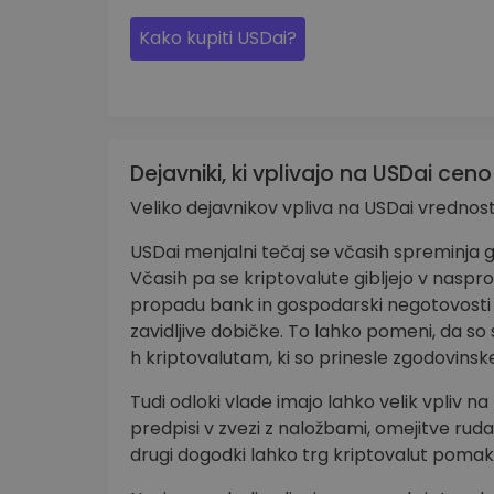
Kako kupiti USDai?
Dejavniki, ki vplivajo na USDai ceno
Veliko dejavnikov vpliva na USDai vrednost
USDai menjalni tečaj se včasih spreminj
Včasih pa se kriptovalute gibljejo v naspro
propadu bank in gospodarski negotovosti
zavidljive dobičke. To lahko pomeni, da so s
h kriptovalutam, ki so prinesle zgodovinsk
Tudi odloki vlade imajo lahko velik vpliv n
predpisi v zvezi z naložbami, omejitve rudar
drugi dogodki lahko trg kriptovalut pomak