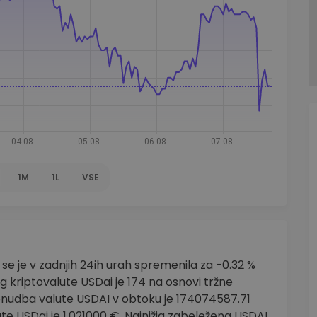
1M
1L
VSE
e je v zadnjih 24ih urah spremenila za -0.32 %
g kriptovalute USDai je 174 na osnovi tržne
onudba valute USDAI v obtoku je 174074587.71
te USDai je 1.021000 €. Najnižja zabeležena USDAI