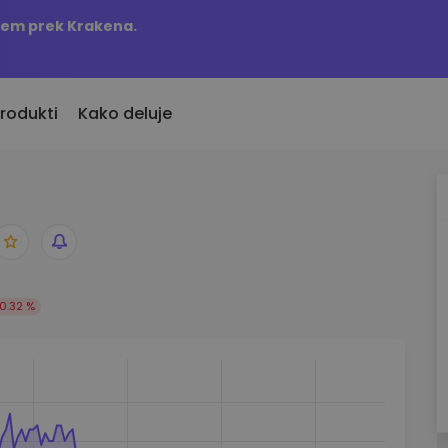
njem prek Krakena.
rodukti
Kako deluje
KriptoEarn
Opozorila o c
vno dodani
Zaslužite nagrade s svojim
Ažurne informac
o dodane kriptovalute
kriptovalutami
najljubših žeton
Trezor
 bi kupil 100 EUR…
Raziščite sre
Varčujte kriptovalute za svojo
s bi bil vreden
0.32 %
Odkrijte naložben
prihodnost
Analitika port
Ponavljajoči nakup
Pametni vpogled
Redno načrtovane naložbe (DCA)
učinkovitost