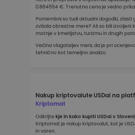
0.864554 €. Trenutna cena je vedno prika
Pomembni so tudi aktualni dogodki, zlasti 
zvišala obrestne mere? Ali so bili izvoljeni 
motnje v kmetijstvu, turizmu in drugih pa
Večina vlagateljev meni, da je pri ocenjeva
tehnično kot temeljno analizo.
Nakup kriptovalute USDai na plat
Kriptomat
Odkrijte
kje in kako kupiti USDai v Slovenij
Kriptomat je nakup kriptovalut, kot je USD
in varen.