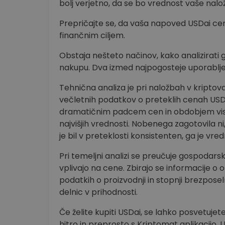
bolj verjetno, da se bo vrednost vaše nalož
Prepričajte se, da vaša napoved USDai ce
finančnim ciljem.
Obstaja nešteto načinov, kako analizirati g
nakupu. Dva izmed najpogosteje uporabljen
Tehnična analiza je pri naložbah v kripto
večletnih podatkov o preteklih cenah USDai
dramatičnim padcem cen in obdobjem visoke 
najvišjih vrednosti. Nobenega zagotovila ni
je bil v preteklosti konsistenten, ga je vre
Pri temeljni analizi se preučuje gospodarsk
vplivajo na cene. Zbirajo se informacije 
podatkih o proizvodnji in stopnji brezpose
delnic v prihodnosti.
Če želite kupiti USDai, se lahko posvetuje
hitro in preprosto s Kriptomat aplikacijo. 