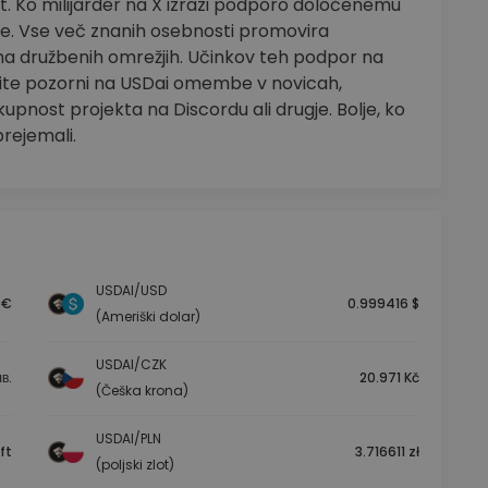
ut. Ko milijarder na X izrazi podporo določenemu
ne. Vse več znanih osebnosti promovira
 na družbenih omrežjih. Učinkov teh podpor na
dite pozorni na USDai omembe v novicah,
upnost projekta na Discordu ali drugje. Bolje, ko
rejemali.
USDAI/USD
 €
0.999416 $
(Ameriški dolar)
USDAI/CZK
в.
20.971 Kč
(Češka krona)
USDAI/PLN
ft
3.716611 zł
(poljski zlot)