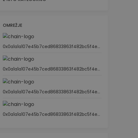
OMREŽJE
0x0a1a1a107e45b7ced86833863f482bc5f4ed82ef
0x0a1a1a107e45b7ced86833863f482bc5f4ed82ef
0x0a1a1a107e45b7ced86833863f482bc5f4ed82ef
0x0a1a1a107e45b7ced86833863f482bc5f4ed82ef