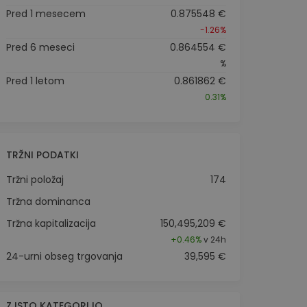
Pred 1 mesecem
0.875548 €
-1.26%
Pred 6 meseci
0.864554 €
%
Pred 1 letom
0.861862 €
0.31%
TRŽNI PODATKI
Tržni položaj
174
Tržna dominanca
Tržna kapitalizacija
150,495,209 €
+
0.46%
v 24h
24-urni obseg trgovanja
39,595 €
Z ISTO KATEGORIJO