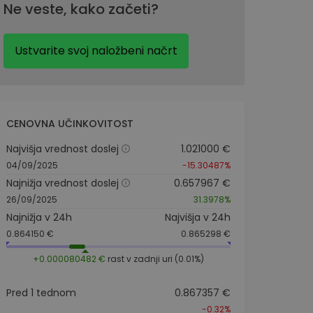
Ne veste, kako začeti?
Ustvarite svoj naložbeni načrt
CENOVNA UČINKOVITOST
Najvišja vrednost doslej
1.021000 €
04/09/2025
-15.30487%
Najnižja vrednost doslej
0.657967 €
26/09/2025
31.3978%
Najnižja v 24h
Najvišja v 24h
0.864150 €
0.865298 €
+0.000080482 €
rast v zadnji uri (0.01%)
Pred 1 tednom
0.867357 €
-0.32%