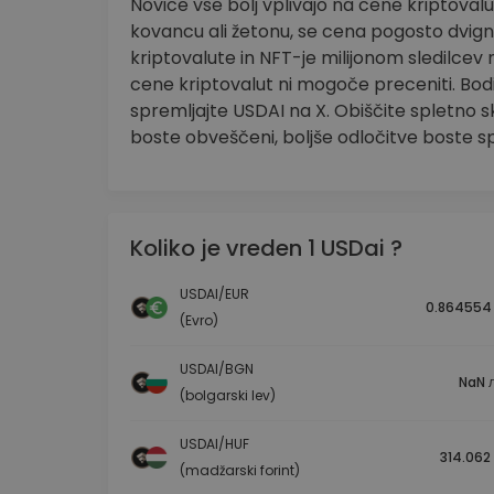
Novice vse bolj vplivajo na cene kriptoval
kovancu ali žetonu, se cena pogosto dvig
kriptovalute in NFT-je milijonom sledilcev
cene kriptovalut ni mogoče preceniti. Bo
spremljajte USDAI na X. Obiščite spletno sk
boste obveščeni, boljše odločitve boste sp
Koliko je vreden 1 USDai ?
USDAI/EUR
0.864554
(Evro)
USDAI/BGN
NaN л
(bolgarski lev)
USDAI/HUF
314.062 
(madžarski forint)