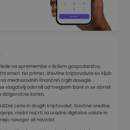
.
a glede na spremembe v širšem gospodarstvu.
tni smeri. Na primer, številne kriptovalute so kljub
 na mednarodnih finančnih trgih dosegle
e vlagatelji odvrnili od tveganih bank in se obrnili
e dolgoročne koristi.
a USDai ceno in drugih kriptovalut. Davčne uredbe,
jenja, vladni načrti za uradne digitalne valute in
nejo navzgor ali navzdol.