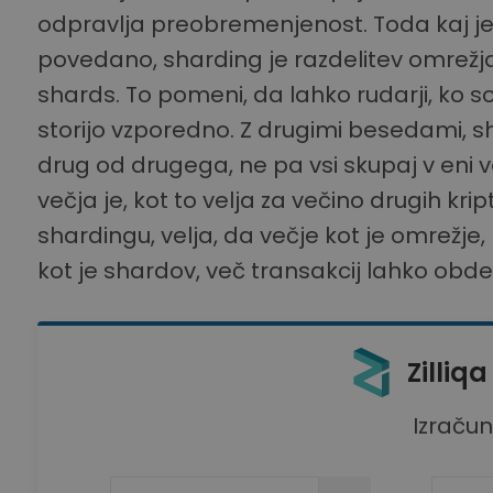
odpravlja preobremenjenost. Toda kaj je
povedano, sharding je razdelitev omrežja
shards. To pomeni, da lahko rudarji, ko so
storijo vzporedno. Z drugimi besedami, s
drug od drugega, ne pa vsi skupaj v eni ve
večja je, kot to velja za večino drugih krip
shardingu, velja, da večje kot je omrežje,
kot je shardov, več transakcij lahko obdel
Zilliq
Izraču