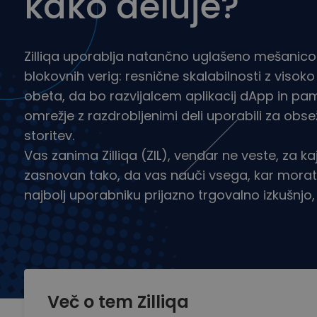
kako deluje?
Raziskovalec naložb
Najdi svojo kripto strategijo
Zilliqa uporablja natančno uglašeno mešanico 
blokovnih verig: resnične skalabilnosti z viso
obeta, da bo razvijalcem aplikacij dApp in p
omrežje z razdrobljenimi deli uporabili za obse
storitev.
Vas zanima Zilliqa (ZIL), vendar ne veste, za kaj
zasnovan tako, da vas nauči vsega, kar morate 
najbolj uporabniku prijazno trgovalno izkušnjo, k
Več o tem Zilliqa