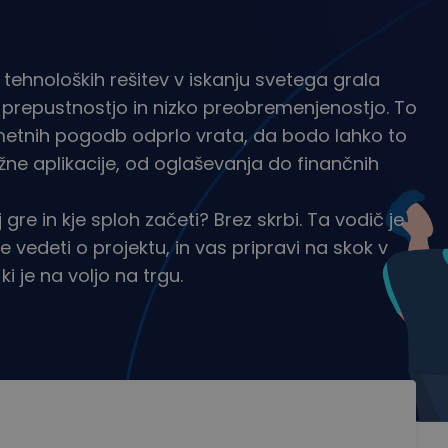
tehnoloških rešitev v iskanju svetega grala
ko prepustnostjo in nizko preobremenjenostjo. To
ametnih pogodb odprlo vrata, da bodo lahko to
žne aplikacije, od oglaševanja do finančnih
 gre in kje sploh začeti? Brez skrbi. Ta vodič je
vedeti o projektu, in vas pripravi na skok v
i je na voljo na trgu.