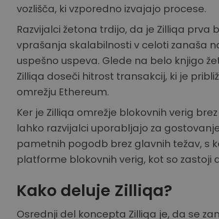
vozlišča, ki vzporedno izvajajo procese.
Razvijalci žetona trdijo, da je Zilliqa prva
vprašanja skalabilnosti v celoti zanaša na
uspešno uspeva. Glede na belo knjigo ž
Zilliqa doseči hitrost transakcij, ki je prib
omrežju Ethereum.
Ker je Zilliqa omrežje blokovnih verig bre
lahko razvijalci uporabljajo za gostovanje 
pametnih pogodb brez glavnih težav, s ka
platforme blokovnih verig, kot so zastoji al
Kako deluje Zilliqa?
Osrednji del koncepta Zilliqa je, da se za