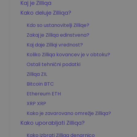
Kaj je Zilliqa
Kako deluje Zilliqa?
Kdo so ustanovitelji Zilliqe?
Zakaj je Zilliqa edinstvena?
Kaj daje Zilliqi vrednost?
Koliko Zilliqa kovancev je v obtoku?
Ostali tehnični podatki
Zilliqa ZIL
Bitcoin BTC
Ethereum ETH
XRP XRP
Kako je zavarovano omrežje Zilliqa?
Kako uporabljati Zilliqa?
Kako izbrati Zilliqa denarnico