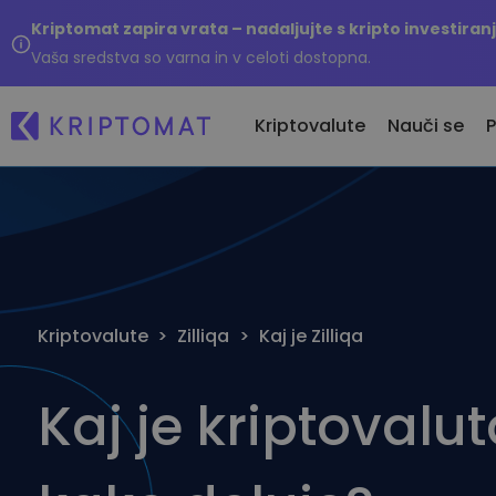
Kriptomat zapira vrata – nadaljujte s kripto investira
Vaša sredstva so varna in v celoti dostopna.
Kriptovalute
Nauči se
P
Ne
Vse cene
Kupi & Prodaj kripto
Na
Več kot 300 kriptovalut
Kupite več kot 300 kriptovalut
Ka
Največji dobitniki in poraženci
Menjaj Kripto
Kriptovalute
>
Zilliqa
>
Kaj je Zilliqa
...
Poiščite naložbene priložnosti
Več kot 1.000 menjalnih parov
Inteligentni portfelji
Pameten način vlaganja v
Kaj je kriptovaluta
kriptovalute
Kriptomat denarnica
Varna in enostavna kripto
denarnica