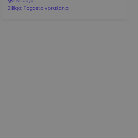
Zilliqa: Pogosta vprašanja
Podrobnosti cene
aa0.00
EUR
+0.00
EUR
0.00%