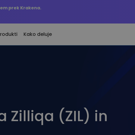
njem prek Krakena.
rodukti
Kako deluje
KriptoEarn
Opozorila 
davno dodani
Zaslužite nagrade s svojim
Ažurne infor
 novo dodane kriptovalute
kriptovalutami
najljubših ž
Trezor
j če bi kupil 100 EUR…
Raziščite 
Varčujte kriptovalute za svojo
danes bi bil vreden
Odkrijte nalo
prihodnost
Analitika p
Ponavljajoči nakup
Pametni vpo
 Zilliqa (ZIL) in
Redno načrtovane naložbe (DCA)
učinkovitost