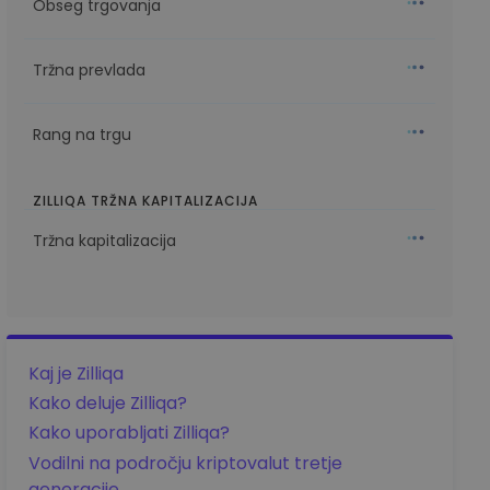
Obseg trgovanja
Tržna prevlada
Rang na trgu
ZILLIQA TRŽNA KAPITALIZACIJA
Tržna kapitalizacija
Kaj je Zilliqa
Kako deluje Zilliqa?
Kako uporabljati Zilliqa?
Vodilni na področju kriptovalut tretje
generacije