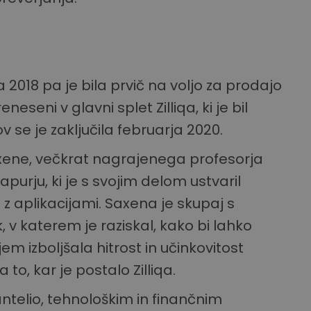
ja 2018 pa je bila prvič na voljo za prodajo
eseni v glavni splet Zilliqa, ki je bil
 se je zaključila februarja 2020.
Saxene, večkrat nagrajenega profesorja
purju, ki je s svojim delom ustvaril
 z aplikacijami. Saxena je skupaj s
k, v katerem je raziskal, kako bi lahko
m izboljšala hitrost in učinkovitost
to, kar je postalo Zilliqa.
telio, tehnološkim in finančnim