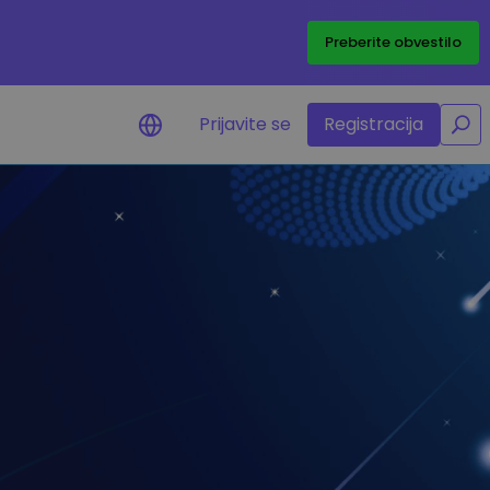
/
Preberite obvestilo
Prijavite se
Registracija
o ceni
macije o cenah vaših
etonov
sredstva
žbene priložnosti
ortfelja
gledi za optimalno