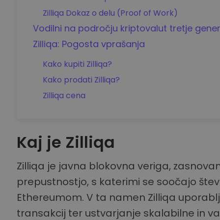
Zilliqa Dokaz o delu (Proof of Work)
Vodilni na področju kriptovalut tretje gener
Zilliqa: Pogosta vprašanja
Kako kupiti Zilliqa?
Kako prodati Zilliqa?
Zilliqa cena
Kaj je Zilliqa
Zilliqa je javna blokovna veriga, zasnovana
prepustnostjo, s katerimi se soočajo števi
Ethereumom. V ta namen Zilliqa uporablja 
transakcij ter ustvarjanje skalabilne in v