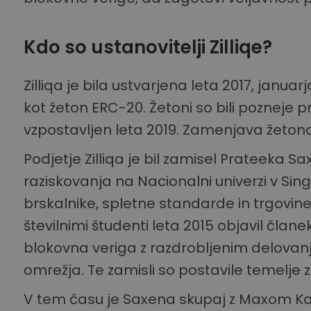
Kdo so ustanovitelji Zilliqe?
Zilliqa je bila ustvarjena leta 2017, januar
kot žeton ERC-20. Žetoni so bili pozneje pren
vzpostavljen leta 2019. Zamenjava žetonov
Podjetje Zilliqa je bil zamisel Prateeka 
raziskovanja na Nacionalni univerzi v Singa
brskalnike, spletne standarde in trgovine
številnimi študenti leta 2015 objavil člane
blokovna veriga z razdrobljenim delovanje
omrežja. Te zamisli so postavile temelje za 
V tem času je Saxena skupaj z Maxom Kan