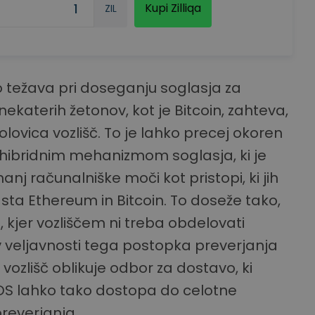
Kupi Zilliqa
ZIL
o težava pri doseganju soglasja za
nekaterih žetonov, kot je Bitcoin, zahteva,
olovica vozlišč. To je lahko precej okoren
m hibridnim mehanizmom soglasja, ki je
anj računalniške moči kot pristopi, ki jih
 sta Ethereum in Bitcoin. To doseže tako,
kjer vozliščem ni treba obdelovati
ev veljavnosti tega postopka preverjanja
 vozlišč oblikuje odbor za dostavo, ki
 DS lahko tako dostopa do celotne
preverjanja.