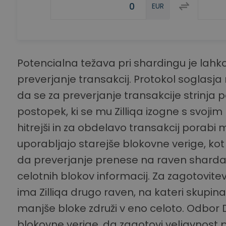
EUR
Potencialna težava pri shardingu je lahk
preverjanje transakcij. Protokol soglasja 
da se za preverjanje transakcije strinja p
postopek, ki se mu Zilliqa izogne s svoji
hitrejši in za obdelavo transakcij porabi m
uporabljajo starejše blokovne verige, kot
da preverjanje prenese na raven sharda, 
celotnih blokov informacij. Za zagotovit
ima Zilliqa drugo raven, na kateri skupina
manjše bloke združi v eno celoto. Odbor
blokovne verige, da zagotovi veljavnost 