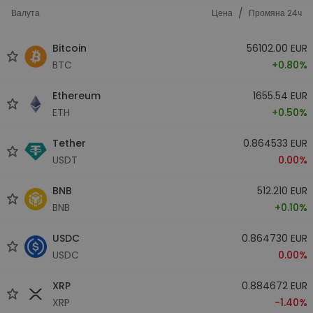
/
Валута
Цена
Промяна 24ч
Bitcoin
56102.00 EUR
BTC
+0.80%
Ethereum
1655.54 EUR
ETH
+0.50%
Tether
0.864533 EUR
USDT
0.00%
BNB
512.210 EUR
BNB
+0.10%
USDC
0.864730 EUR
USDC
0.00%
XRP
0.884672 EUR
XRP
-1.40%