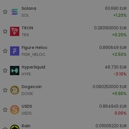
Solana
63.690 EUR
SOL
+1.20%
TRON
0.283193000 EUR
TRX
+0.20%
Figure Heloc
0.890649 EUR
FIGR_HELOC
+2.50%
Hyperliquid
46.730 EUR
HYPE
-3.10%
Dogecoin
0.060253000 EUR
DOGE
+0.90%
USDS
0.864945 EUR
USDS
0.00%
Rain
0.011005220 EUR