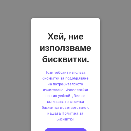
Хей, ние
използваме
бисквитки.
Този уебсайт използва
бисквитки за подобряване
на потребителското
изживяване. Използвайки
нашия уебсайт, Вие се
съгласявате с всички
бисквитки в съответствие с
нашата Политика за
Бисквитки.