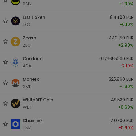
RAIN
+1.30%
LEO Token
8.4400 EUR
LEO
+0.10%
Zcash
440.710 EUR
ZEC
+2.90%
Cardano
0.173655000 EUR
ADA
-2.10%
Monero
325.860 EUR
XMR
+1.90%
WhiteBIT Coin
48.530 EUR
WBT
+0.60%
Chainlink
7.0700 EUR
LINK
-0.60%