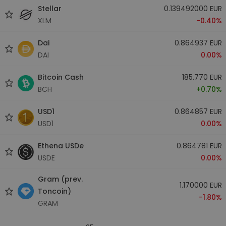
Stellar
0.139492000 EUR
XLM
-0.40%
Dai
0.864937 EUR
DAI
0.00%
Bitcoin Cash
185.770 EUR
BCH
+0.70%
USD1
0.864857 EUR
USD1
0.00%
Ethena USDe
0.864781 EUR
USDE
0.00%
Gram (prev.
1.170000 EUR
Toncoin)
-1.80%
GRAM