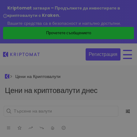
Kriptomat затваря – Продължете да инвестирате в
криптовалути с Kraken.
Вашите средства са в безопасност и напълно достъпни.
Прочетете съобщението
Регистрация
Цени на Криптовалути
Цени на криптовалути днес