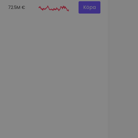
Köpa
72.5M €