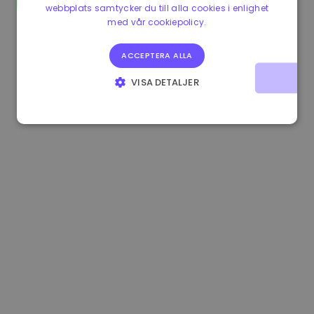
webbplats samtycker du till alla cookies i enlighet
0.867648 €
0.00%
3.4B €
med vår cookiepolicy.
ACCEPTERA ALLA
VISA DETALJER
STRIKT NÖDVÄNDIGT
PRESTANDA
INRIKTNING
FUNKTIONER