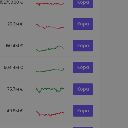
Köpa
152753.00 €
Köpa
20.3M €
Köpa
150.4M €
Köpa
564.4M €
Köpa
75.7M €
Köpa
40.8M €