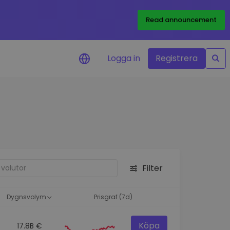
Read announcement
Logga in
Registrera
rm
eringar i realtid för dina
nt
 tillgångar
nvesteringsmöjligheter
Filter
analys
ikter för optimal
a
Dygnsvolym
Prisgraf (7d)
Köpa
17.8B €