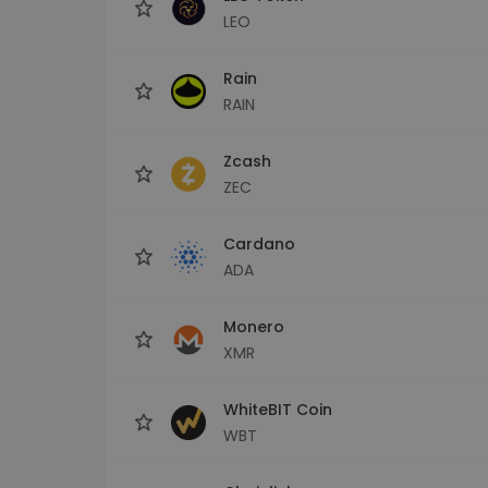
LEO
Rain
RAIN
Zcash
ZEC
Cardano
ADA
Monero
XMR
WhiteBIT Coin
WBT