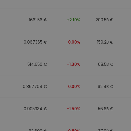
n
1661.56 €
+2.10%
200.5B €
0.867365 €
0.00%
159.2B €
514.650 €
-1.30%
68.5B €
0.867704 €
0.00%
62.4B €
0.905334 €
-1.50%
56.6B €
63.600 €
-0.80%
37.0B €