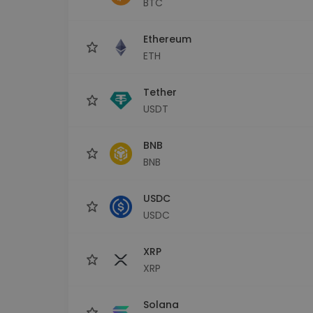
BTC
Investeringsutforskare
Hitta din kryptostrategi
Ethereum
ETH
Tether
USDT
BNB
BNB
USDC
USDC
XRP
XRP
Solana