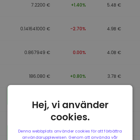
7.2200 €
+1.40%
5.4B €
0.141641000 €
-2.70%
4.9B €
0.867949 €
0.00%
4.0B €
186.080 €
+0.80%
3.7B €
0.867692 €
0.00%
3.5B €
Hej, vi använder
cookies.
0.085773000 €
-5.40%
3.4B €
Denna webbplats använder cookies för att förbättra
användarupplevelsen. Genom att använda vår