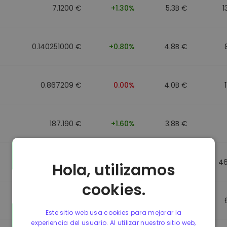
7.1200 €
+1.30%
5.3B €
1
0.140251000 €
+0.80%
4.8B €
0.867209 €
0.00%
4.0B €
187.190 €
+1.60%
3.8B €
0.867184 €
0.00%
3.5B €
4
Hola, utilizamos
cookies.
0.867107 €
0.00%
3.4B €
Este sitio web usa cookies para mejorar la
experiencia del usuario. Al utilizar nuestro sitio web,