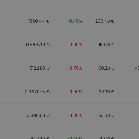
mat
iptomonedas
1660.44 €
+0.40%
200.4B €
ersiones
ia cripto
0.866791 €
0.00%
159.1B €
512.290 €
-0.70%
68.2B €
4
0.867075 €
0.00%
62.3B €
0.895851 €
-1.00%
56.0B €
63.780 €
+0.30%
37.1B €