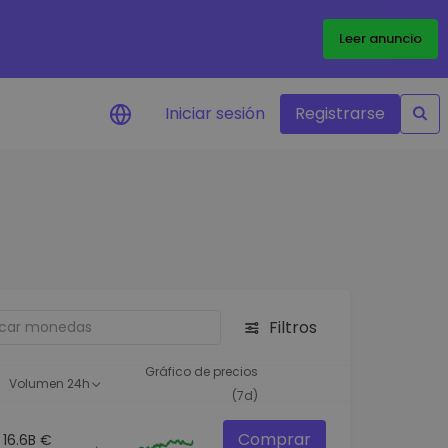
Leer anuncio
Iniciar sesión
Registrarse
ertas de precios
tualizaciones de precios a
empo real para tus tokens
voritos
plorar activos
scubre oportunidades de
Filtros
versión
álisis de cartera
Gráfico de precios
Volumen 24h
rspectiva inteligente para un
(7d)
ndimiento óptimo
Comprar
16.6B €