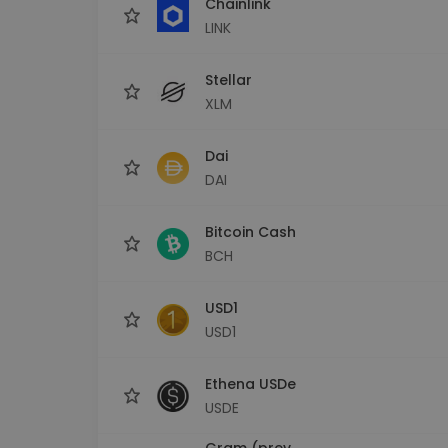
Chainlink
LINK
Stellar
XLM
Dai
DAI
Bitcoin Cash
BCH
USD1
USD1
Ethena USDe
USDE
Gram (prev.