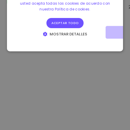
usted acepta todas las cookies de acuerdo con
1.160000 €
-3.00%
3.2B €
nuestra Política de cookies.
ACEPTAR TODO
MOSTRAR DETALLES
COOKIES ESTRICTAMENTE NECESARIAS
COOKIES DE RENDIMIENTO
COOKIES DE PREFERENCIAS
COOKIES DE FUNCIONALIDAD