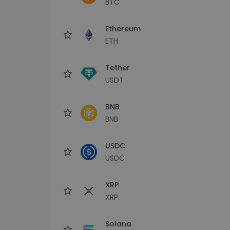
BTC
Monedero Kripto
Un monedero de cr
seguro y sencillo
Ethereum
Explorador de inv
ETH
Encuentra tu estrateg
Tether
USDT
BNB
BNB
USDC
USDC
XRP
XRP
Solana