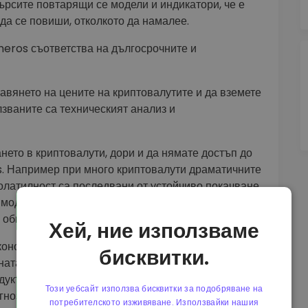
търсите повтарящи се модели и индикатори, че е
да се повиши, отколкото да намалее.
Theros съответства на дългосрочните и
авянето на цените на криптовалутите и да вземете
лзваните са техническият анализ и
нето в криптовалути, дори и да нямате достъп до
s. Например при много криптовалути драматичните
олатилност са последвани от устойчиво покачване
моделът ще се запази и в бъдеще, но ако е бил
о обмислите.
Хей, ние използваме
ономическите, финансовите, политическите и
бисквитки.
ената. Трябва да съберете информация за
укт, данните за производството и равнището на
Този уебсайт използва бисквитки за подобряване на
нози за цените на акциите.
потребителското изживяване. Използвайки нашия