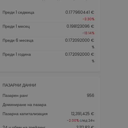
Преди 1 седмица
0.177960441 €
-3.30%
Преди 1 месец
0.198123096 €
-13.14%
Преди 6 месеца
0.172092000 €
%
Преди 1 година
0.172092000 €
%
ПАЗАРНИ ДАННИ
Пазарен ранг
956
Доминиране на пазара
Пазарна капитализация
12,391,425 €
-2.00%
след 24ч
24 ч обем на трейдинг
3,112.83 €