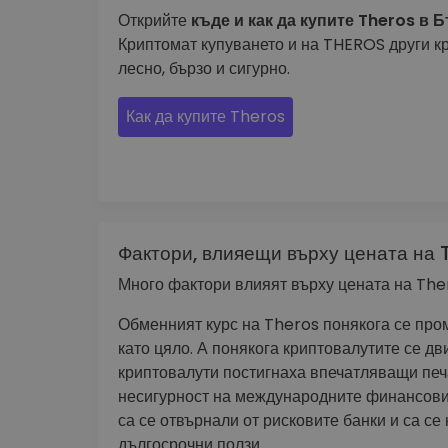
Открийте
къде и как да купите Theros в 
Криптомат купуването и на THEROS други к
лесно, бързо и сигурно.
Как да купите Theros
Фактори, влияещи върху цената на 
Много фактори влияят върху цената на The
Обменният курс на Theros понякога се про
като цяло. А понякога криптовалутите се д
криптовалути постигнаха впечатляващи печ
несигурност на международните финансови 
са се отвърнали от рисковите банки и са се
дългосрочни ползи.