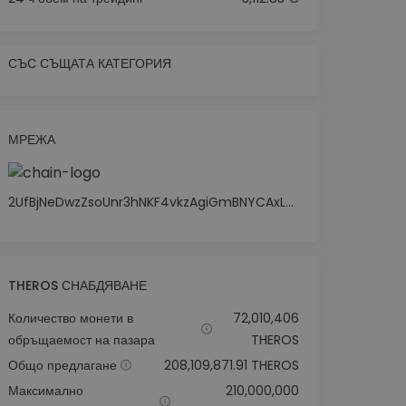
СЪС СЪЩАТА КАТЕГОРИЯ
МРЕЖА
2UfBjNeDwzZsoUnr3hNKF4vkzAgiGmBNYCAxLq72cPa2
THEROS СНАБДЯВАНЕ
Количество монети в
72,010,406
обръщаемост на пазара
THEROS
Общо предлагане
208,109,871.91 THEROS
Максимално
210,000,000