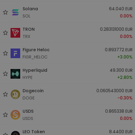
Solana
64.040 EUR
SOL
0.00%
TRON
0.283131000 EUR
TRX
0.00%
Figure Heloc
0.893772 EUR
FIGR_HELOC
+3.00%
Hyperliquid
49.300 EUR
HYPE
+2.80%
Dogecoin
0.060543000 EUR
DOGE
-0.30%
USDS
0.865338 EUR
USDS
0.00%
LEO Token
8.4400 EUR