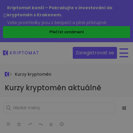
Kriptomat končí – Pokračujte v investování do
kryptoměn s Krakenem.
Vaše prostředky jsou v bezpečí a plně přístupné.
Přečíst oznámení
Zaregistrovat se
Kurzy kryptoměn
Kurzy kryptoměn aktuálně