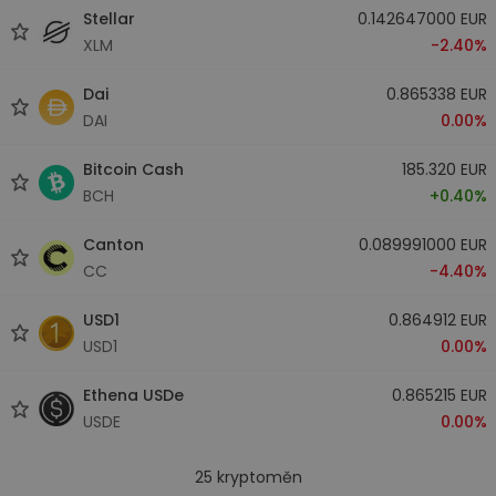
Stellar
0.142647000 EUR
XLM
-2.40%
Dai
0.865338 EUR
DAI
0.00%
Bitcoin Cash
185.320 EUR
BCH
+0.40%
Canton
0.089991000 EUR
CC
-4.40%
USD1
0.864912 EUR
USD1
0.00%
Ethena USDe
0.865215 EUR
USDE
0.00%
25
kryptoměn