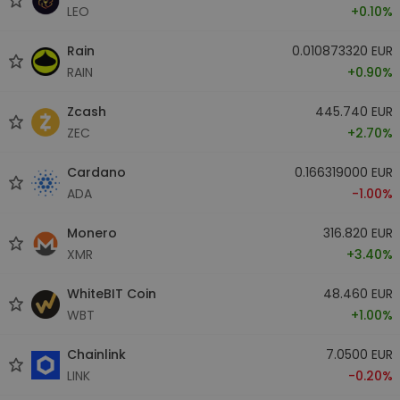
LEO
+0.10%
Rain
0.010873320 EUR
RAIN
+0.90%
Zcash
445.740 EUR
ZEC
+2.70%
Cardano
0.166319000 EUR
ADA
-1.00%
Monero
316.820 EUR
XMR
+3.40%
WhiteBIT Coin
48.460 EUR
WBT
+1.00%
Chainlink
7.0500 EUR
LINK
-0.20%