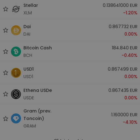
Stellar
0.138641000 EUR
XLM
-1.20%
Dai
0.867732 EUR
DAI
0.00%
Bitcoin Cash
184.840 EUR
BCH
-0.40%
USD1
0.867499 EUR
USD1
0.00%
Ethena USDe
0.867435 EUR
USDE
0.00%
Gram (prev.
1.160000 EUR
Toncoin)
-4.10%
GRAM