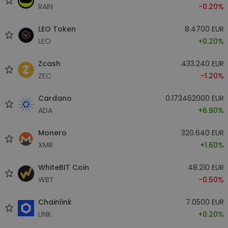
RAIN
-0.20%
LEO Token
8.4700 EUR
LEO
+0.20%
Zcash
433.240 EUR
ZEC
-1.20%
Cardano
0.173462000 EUR
ADA
+6.90%
Monero
320.640 EUR
XMR
+1.60%
WhiteBIT Coin
48.210 EUR
WBT
-0.50%
Chainlink
7.0500 EUR
LINK
+0.20%