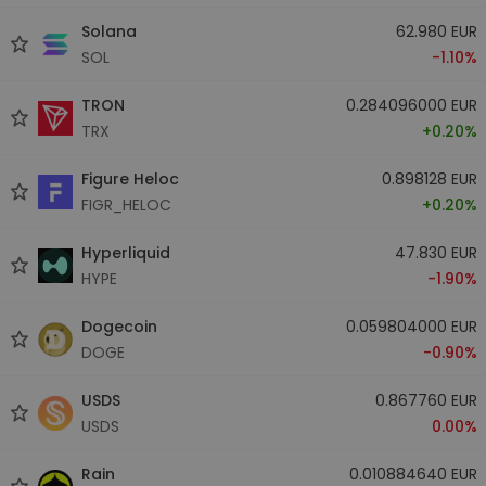
Solana
62.980 EUR
SOL
-1.10%
TRON
0.284096000 EUR
TRX
+0.20%
Figure Heloc
0.898128 EUR
FIGR_HELOC
+0.20%
Hyperliquid
47.830 EUR
HYPE
-1.90%
Dogecoin
0.059804000 EUR
DOGE
-0.90%
USDS
0.867760 EUR
USDS
0.00%
Rain
0.010884640 EUR