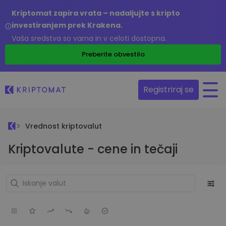
Kriptomat zapira vrata – nadaljujte s kripto
investiranjem prek Krakena.
Vaša sredstva so varna in v celoti dostopna.
Preberite obvestilo
Registriraj se
Vrednost kriptovalut
Kriptovalute - cene in tečaji