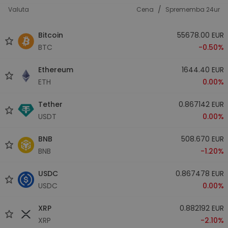
/
Valuta
Cena
Sprememba 24ur
Bitcoin
55678.00 EUR
BTC
-0.50%
Ethereum
1644.40 EUR
ETH
0.00%
Tether
0.867142 EUR
USDT
0.00%
BNB
508.670 EUR
BNB
-1.20%
USDC
0.867478 EUR
USDC
0.00%
XRP
0.882192 EUR
XRP
-2.10%