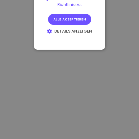
Richtlinie zu.
ALLE AKZEPTIEREN
DETAILS ANZEIGEN
UNBEDINGT
ERFORDERLICH
PERFORMANCE
TARGETING
FUNKTIONALITÄT