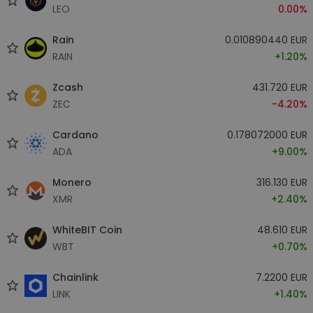
LEO
0.00%
Rain
0.010890440 EUR
RAIN
+1.20%
Zcash
431.720 EUR
ZEC
-4.20%
Cardano
0.178072000 EUR
ADA
+9.00%
Monero
316.130 EUR
XMR
+2.40%
WhiteBIT Coin
48.610 EUR
WBT
+0.70%
Chainlink
7.2200 EUR
LINK
+1.40%