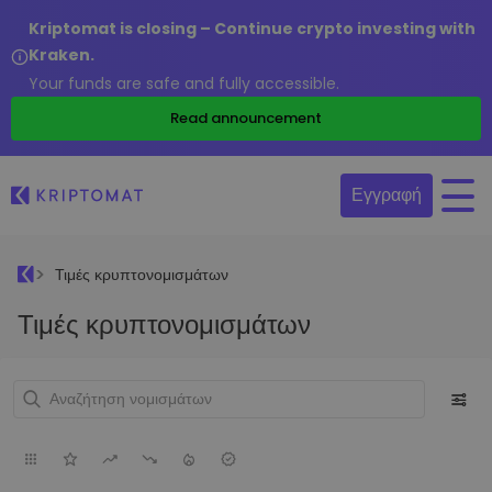
Kriptomat is closing – Continue crypto investing with
Kraken.
Your funds are safe and fully accessible.
Read announcement
Εγγραφή
Τιμές κρυπτονομισμάτων
Τιμές κρυπτονομισμάτων