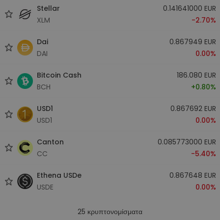
Stellar
0.141641000 EUR
XLM
-2.70%
Dai
0.867949 EUR
DAI
0.00%
Bitcoin Cash
186.080 EUR
BCH
+0.80%
USD1
0.867692 EUR
USD1
0.00%
Canton
0.085773000 EUR
CC
-5.40%
Ethena USDe
0.867648 EUR
USDE
0.00%
25
κρυπτονομίσματα