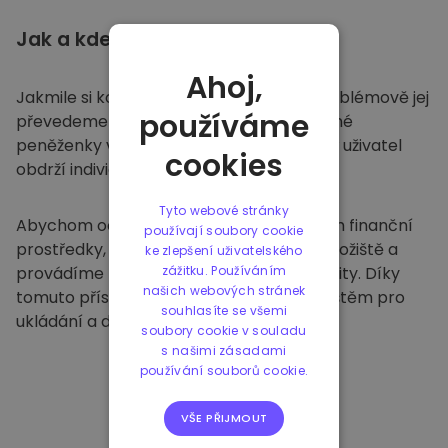
Jak a kde
ukládat
Ahoj,
Jakmile si koupíte na
Kriptomatu
, bezproblémově jej
používáme
převedeme do vaší vyhrazené a bezpečné
peněženky v rámci naší platformy. Každý uživatel
cookies
obdrží individuální peněženku.
Tyto webové stránky
Abychom ochránili naše zákazníky a jejich finanční
používají soubory cookie
prostředky, nabízíme bezpečné offline úložiště a
ke zlepšení uživatelského
provádíme pravidelné bezpečnostní audity. Díky
zážitku. Používáním
našich webových stránek
tomuto přístupu je naše platforma útočištěm pro
souhlasíte se všemi
ukládání a dalších kryptoměn.
soubory cookie v souladu
s našimi zásadami
používání souborů cookie.
VŠE PŘIJMOUT