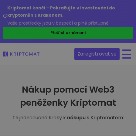
Kriptomat končí – Pokračujte v investování do
kryptoměn s Krakenem.
Vaše prostředky jsou v bezpečí a plně přístupné.
Přečíst oznámení
Zaregistrovat se
Nákup pomocí Web3
peněženky Kriptomat
Tři jednoduché kroky k
nákupu
s Kriptomatem: