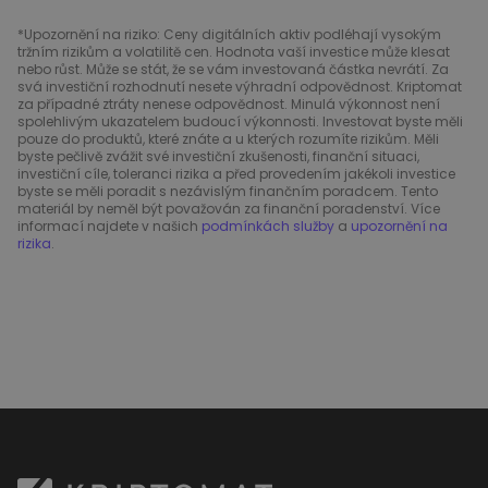
*Upozornění na riziko: Ceny digitálních aktiv podléhají vysokým
tržním rizikům a volatilitě cen. Hodnota vaší investice může klesat
nebo růst. Může se stát, že se vám investovaná částka nevrátí. Za
svá investiční rozhodnutí nesete výhradní odpovědnost. Kriptomat
za případné ztráty nenese odpovědnost. Minulá výkonnost není
spolehlivým ukazatelem budoucí výkonnosti. Investovat byste měli
pouze do produktů, které znáte a u kterých rozumíte rizikům. Měli
byste pečlivě zvážit své investiční zkušenosti, finanční situaci,
investiční cíle, toleranci rizika a před provedením jakékoli investice
byste se měli poradit s nezávislým finančním poradcem. Tento
materiál by neměl být považován za finanční poradenství. Více
informací najdete v našich
podmínkách služby
a
upozornění na
rizika
.