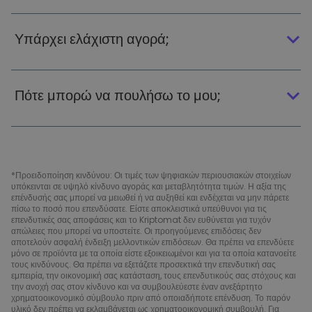
Υπάρχει ελάχιστη αγορά;
Πότε μπορώ να πουλήσω το μου;
*Προειδοποίηση κινδύνου: Οι τιμές των ψηφιακών περιουσιακών στοιχείων
υπόκεινται σε υψηλό κίνδυνο αγοράς και μεταβλητότητα τιμών. Η αξία της
επένδυσής σας μπορεί να μειωθεί ή να αυξηθεί και ενδέχεται να μην πάρετε
πίσω το ποσό που επενδύσατε. Είστε αποκλειστικά υπεύθυνοι για τις
επενδυτικές σας αποφάσεις και το Kriptomat δεν ευθύνεται για τυχόν
απώλειες που μπορεί να υποστείτε. Οι προηγούμενες επιδόσεις δεν
αποτελούν ασφαλή ένδειξη μελλοντικών επιδόσεων. Θα πρέπει να επενδύετε
μόνο σε προϊόντα με τα οποία είστε εξοικειωμένοι και για τα οποία κατανοείτε
τους κινδύνους. Θα πρέπει να εξετάζετε προσεκτικά την επενδυτική σας
εμπειρία, την οικονομική σας κατάσταση, τους επενδυτικούς σας στόχους και
την ανοχή σας στον κίνδυνο και να συμβουλεύεστε έναν ανεξάρτητο
χρηματοοικονομικό σύμβουλο πριν από οποιαδήποτε επένδυση. Το παρόν
υλικό δεν πρέπει να εκλαμβάνεται ως χρηματοοικονομική συμβουλή. Για