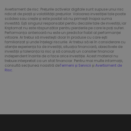
Avertisment de risc: Prețurile activelor digitale sunt supuse unui risc
ridicat de piață și volatilității prețurilor. Valoarea investiției tale poate
scădea sau crește și este posibil să nu primești înapoi suma
investită. Ești singurul responsabil pentru deciziile tale de investiții, iar
Kriptomat nu este răspunzător pentru pierderile pe care le poți suferi.
Performanța anterioară nu este un predictor fiabil al performanței
viitoare. Ar trebui să investești doar în produse cu care ești
familiarizat și unde înțelegi riscurile. Ar trebui să iei în considerare cu
atenție experiența ta de investiții, situația financiară, obiectivele de
investiții și toleranța la risc și să consulți un consilier financiar
independent înainte de a face orice investiție. Acest material nu
trebuie interpretat ca un sfat financiar. Pentru mai multe informații,
consultă secțiunea noastră de
Termeni și Servicii
și
Avertisment de
Risc
.