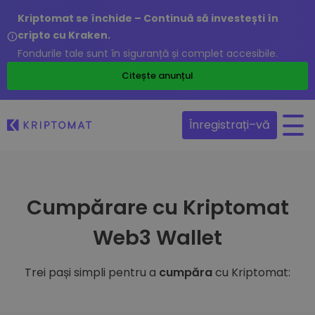
Kriptomat se închide – Continuă să investești în
cripto cu Kraken.
Fondurile tale sunt în siguranță și complet accesibile.
Citește anunțul
Înregistrați–vă
Cumpărare cu Kriptomat
Web3 Wallet
Trei pași simpli pentru a
cumpăra
cu Kriptomat: