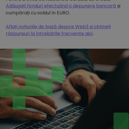
Adăugați fonduri efectuând o depunere bancară
și
cumpărați cu soldul în EURO.
Aflați noțiunile de bază despre Web3 și obțineți
răspunsuri la întrebările frecvente aici
.