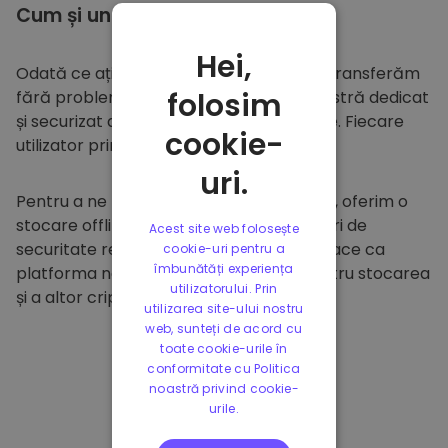
Cum și unde să
stocați
Hei,
Odată ce ați cumpărat pe
Kriptomat
, îl transferăm
folosim
fără probleme în portofelul dumneavoastră dedicat
și securizat din cadrul platformei noastre. Fiecare
cookie-
utilizator primește un portofel individual.
uri.
Pentru a ne proteja clienții și fondurile lor, oferim o
stocare offline sigură și efectuăm audituri de
Acest site web folosește
securitate regulate. Această abordare face ca
cookie-uri pentru a
îmbunătăți experiența
platforma noastră să fie un paradis pentru stocarea
utilizatorului. Prin
și a altor criptomonede.
utilizarea site-ului nostru
web, sunteți de acord cu
toate cookie-urile în
conformitate cu Politica
noastră privind cookie-
urile.