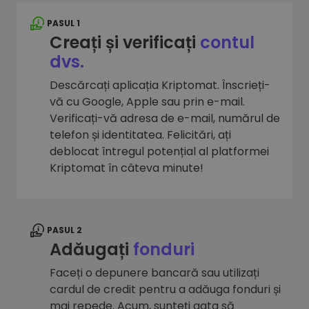
PASUL 1
Creați și verificați
contul
dvs.
Descărcați aplicația Kriptomat. Înscrieți-
vă cu Google, Apple sau prin e-mail.
Verificați-vă adresa de e-mail, numărul de
telefon și identitatea. Felicitări, ați
deblocat întregul potențial al platformei
Kriptomat în câteva minute!
PASUL 2
Adăugați
fonduri
Faceți o depunere bancară sau utilizați
cardul de credit pentru a adăuga fonduri și
mai repede. Acum, sunteți gata să