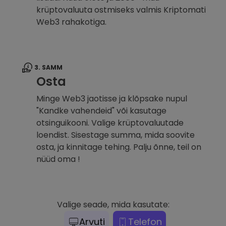
krüptovaluuta ostmiseks valmis Kriptomati
Web3 rahakotiga.
3. SAMM
Osta
Minge Web3 jaotisse ja klõpsake nupul
"Kandke vahendeid" või kasutage
otsinguikooni. Valige krüptovaluutade
loendist. Sisestage summa, mida soovite
osta, ja kinnitage tehing. Palju õnne, teil on
nüüd oma !
Valige seade, mida kasutate:
Arvuti
Telefon