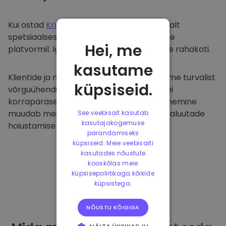
Kui ostad
Kriptomat
, kanname selle sujuvalt
spetsiaalsesse ja turvalisse rahakotti meie
Hei, me
platvormil. Iga kasutaja saab individuaalse rahakoti.
kasutame
Klientide ja nende raha kaitsmiseks pakume turvalist
küpsiseid.
võrguühenduseta hoiustamist ja viime läbi
korrapäraseid turvaauditeid. Selline lähenemine
muudab meie platvormi ja teiste krüptovaluutade
See veebisait kasutab
kasutajakogemuse
hoiustamise tõeliseks taevaks.
parandamiseks
küpsiseid. Meie veebisaiti
kasutades nõustute
kooskõlas meie
küpsisepoliitikaga kõikide
küpsistega.
NÕUSTU KÕIGIGA