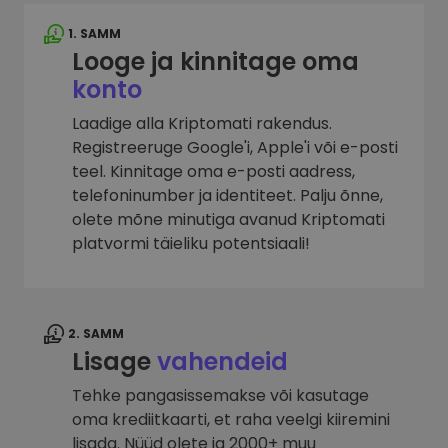
1. SAMM
Looge ja kinnitage oma
konto
Laadige alla Kriptomati rakendus.
Registreeruge Google'i, Apple'i või e-posti
teel. Kinnitage oma e-posti aadress,
telefoninumber ja identiteet. Palju õnne,
olete mõne minutiga avanud Kriptomati
platvormi täieliku potentsiaali!
2. SAMM
Lisage
vahendeid
Tehke pangasissemakse või kasutage
oma krediitkaarti, et raha veelgi kiiremini
lisada. Nüüd olete ja 2000+ muu