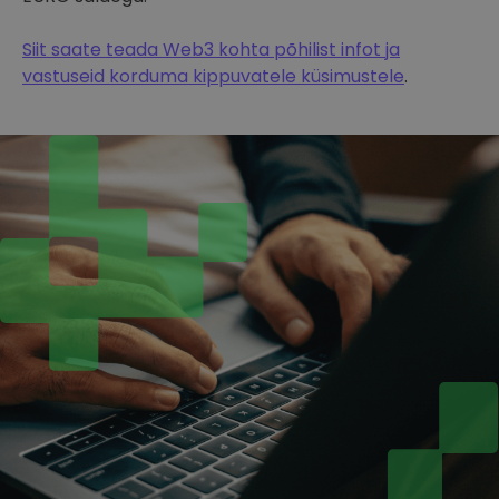
Siit saate teada Web3 kohta põhilist infot ja
vastuseid korduma kippuvatele küsimustele
.