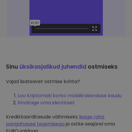
Sinu
üksikasjalikud juhendid
ostmiseks
Vajad lisateavet ostmise kohta?
Loo Kriptomati konto mobiilirakenduse kaudu
Kinnitage oma identiteet
Krediitkaarditasude vältimiseks
lisage raha
pangahoiuse tegemisega
ja ostke seejärel oma
EURO saldoga.