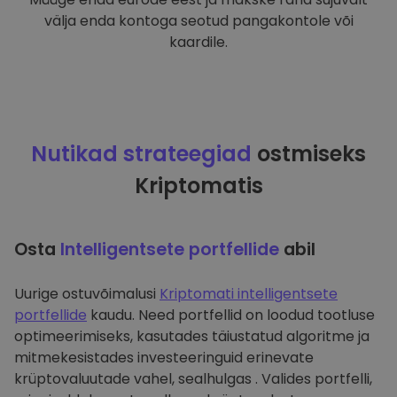
välja enda kontoga seotud pangakontole või
kaardile.
Nutikad strateegiad
ostmiseks
Kriptomatis
Osta
Intelligentsete portfellide
abil
Uurige ostuvõimalusi
Kriptomati intelligentsete
portfellide
kaudu. Need portfellid on loodud tootluse
optimeerimiseks, kasutades täiustatud algoritme ja
mitmekesistades investeeringuid erinevate
krüptovaluutade vahel, sealhulgas . Valides portfelli,