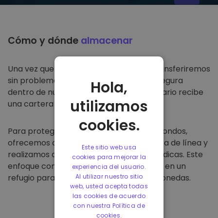
Cómo y dónde
almacenar
Una vez que compre en
Kriptomat
, lo transferiremos
sin problemas a su cartera dedicada y segura
Hola,
dentro de nuestra plataforma. Cada usuario recibe
utilizamos
una cartera individual.
cookies.
Para proteger a nuestros clientes y sus fondos,
ofrecemos almacenamiento seguro fuera de línea y
Este sitio web usa
realizamos auditorías de seguridad periódicas. Este
cookies para mejorar la
enfoque convierte a nuestra plataforma en un
experiencia del usuario.
refugio para almacenar y otras criptomonedas.
Al utilizar nuestro sitio
web, usted acepta todas
las cookies de acuerdo
con nuestra Política de
cookies.