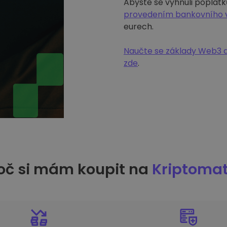
Abyste se vyhnuli poplatk
provedením bankovního 
eurech.
Naučte se základy Web3 a
zde
.
oč si mám koupit na
Kriptoma