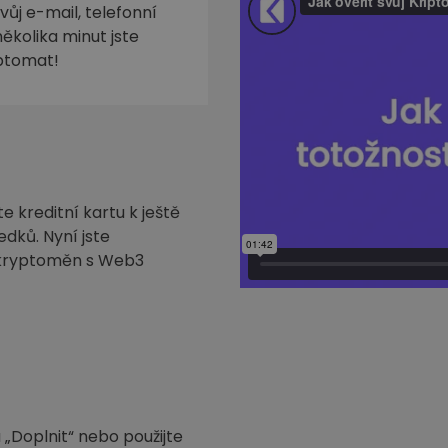
ůj e-mail, telefonní
ěkolika minut jste
iptomat!
 kreditní kartu k ještě
edků. Nyní jste
h kryptoměn s Web3
 „Doplnit“ nebo použijte