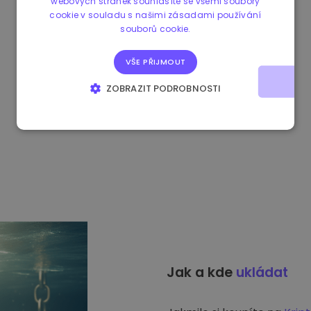
webových stránek souhlasíte se všemi soubory
cookie v souladu s našimi zásadami používání
souborů cookie.
VŠE PŘIJMOUT
ZOBRAZIT PODROBNOSTI
NEZBYTNĚ NUTNÉ SOUBORY
VÝKONOVÉ SOUBORY
SOUBORY CÍLENÍ
FUNKČNÍ SOUBORY
Jak a kde
ukládat