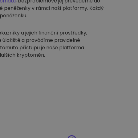
tomatu
, bezproblémově jej převedeme do
é peněženky v rámci naší platformy. Každý
í peněženku.
azníky a jejich finanční prostředky,
 úložiště a provádíme pravidelné
 tomuto přístupu je naše platforma
dalších kryptoměn.