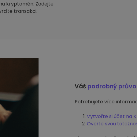
mu kryptoměn. Zadejte
tvrďte transakci.
Váš
podrobný prův
Potřebujete více informací
Vytvořte si účet na 
Ověřte svou totožno