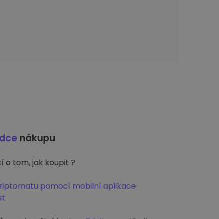
odce
nákupu
 o tom, jak koupit ?
Kriptomatu pomocí mobilní aplikace
st