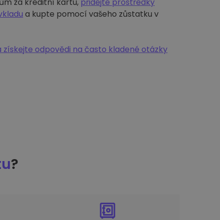
ům za kreditní kartu,
přidejte prostředky
vkladu
a kupte pomocí vašeho zůstatku v
 získejte odpovědi na často kladené otázky
tu
?