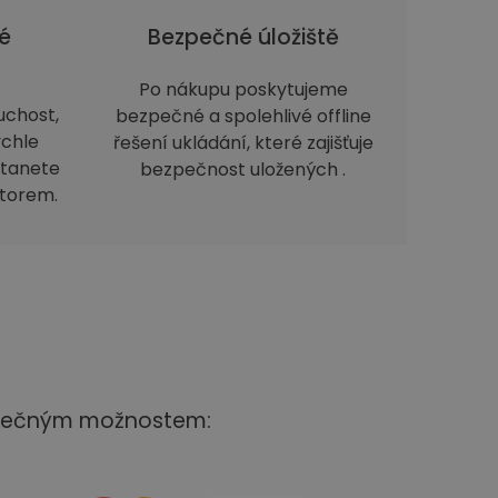
é
Bezpečné úložiště
Po nákupu poskytujeme
uchost,
bezpečné a spolehlivé offline
ychle
řešení ukládání, které zajišťuje
stanete
bezpečnost uložených .
storem.
ezpečným možnostem: