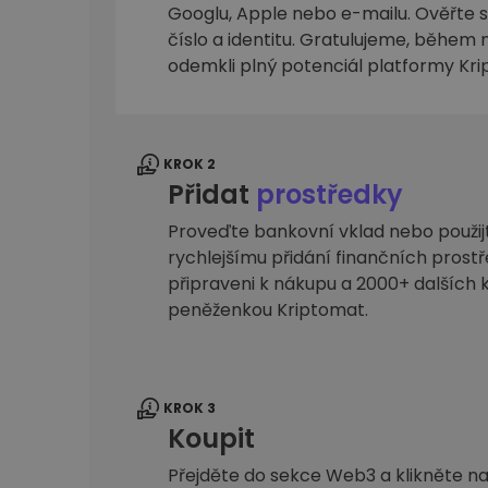
Googlu, Apple nebo e-mailu. Ověřte sv
Průzkumník investic
číslo a identitu. Gratulujeme, během n
Najdi svou krypto strategii
odemkli plný potenciál platformy Kr
KROK 2
Přidat
prostředky
Proveďte bankovní vklad nebo použijte
rychlejšímu přidání finančních prostř
připraveni k nákupu a 2000+ dalšíc
peněženkou Kriptomat.
KROK 3
Koupit
Přejděte do sekce Web3 a klikněte na