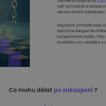
Jakmile si koupíte na
Krip
vaší vyhrazené a bezpečn
uživatel obdrží individuáln
Abychom ochránili naše zák
nabízíme bezpečné offline
bezpečnostní audity. Díky
útočištěm pro ukládání a 
Co mohu dělat
po zakoupení
?