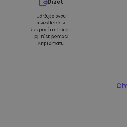
Držet
Udržujte svou
investici do v
bezpečí a sledujte
její růst pomocí
Kriptomatu.
Chy