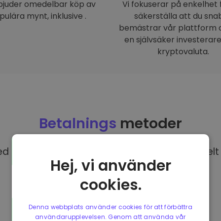
rbjuder omedelbar köp av
Vi fokuserar på enkelhet 
pulära mynt, inklusive .
säkerställa att du sna
bemästrar vår plattform o
en självsäker investerar
kryptovaluta.
Betalnings
metoder
 EUR på Kriptomat har du tillgång till olika helt 
Hej, vi använder
cookies.
Denna webbplats använder cookies för att förbättra
användarupplevelsen. Genom att använda vår