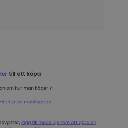
der
till att köpa
ion om hur man köper ?
-konto via mobilappen
t
savgifter,
lägg till medel genom att göra en