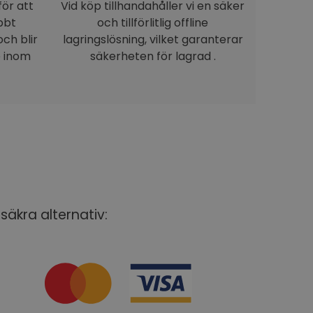
för att
Vid köp tillhandahåller vi en säker
bbt
och tillförlitlig offline
ch blir
lagringslösning, vilket garanterar
e inom
säkerheten för lagrad .
säkra alternativ: