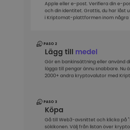
Apple eller e-post. Verifiera din e-p
Investeringsutforskare
och din identitet. Grattis, du har låst
Hitta din kryptostrategi
i Kriptomat-plattformen inom några 
PASO 2
Lägg till
medel
Gör en bankinsättning eller använd dit
lägga till pengar ännu snabbare. Nu 
2000+ andra kryptovalutor med Kri
PASO 3
Köpa
Gå till Web3-avsnittet och klicka på "
sökikonen. Välj från listan över krypt