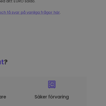
d ditt EURO saldo.
och få svar på vanliga frågor här
.
t
?
are
Säker förvaring