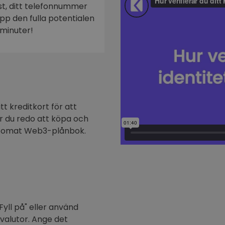
ost, ditt telefonnummer
n
 upp den fulla potentialen
minuter!
t kreditkort för att
är du redo att köpa och
ptomat Web3-plånbok.
Fyll på" eller använd
ovalutor. Ange det