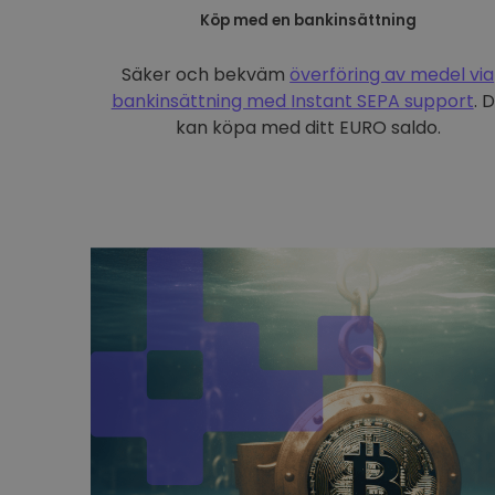
Köp med en bankinsättning
Säker och bekväm
överföring av medel via
bankinsättning med
Instant SEPA support
. 
kan köpa med ditt EURO saldo.