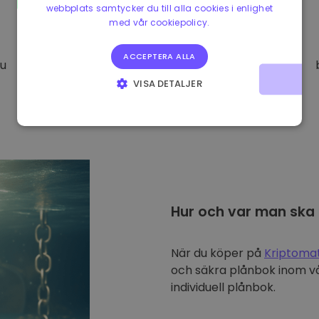
webbplats samtycker du till alla cookies i enlighet
med vår cookiepolicy.
ACCEPTERA ALLA
Du
VISA DETALJER
STRIKT NÖDVÄNDIGT
PRESTANDA
INRIKTNING
FUNKTIONER
Hur och var man ska
När du köper på
Kriptoma
och säkra plånbok inom vå
individuell plånbok.