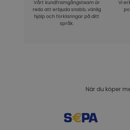
Vårt kundframgångsteam är
Vi e
redo att erbjuda snabb, vänlig
po
hjälp och förklaringar på ditt
språk.
När du köper med