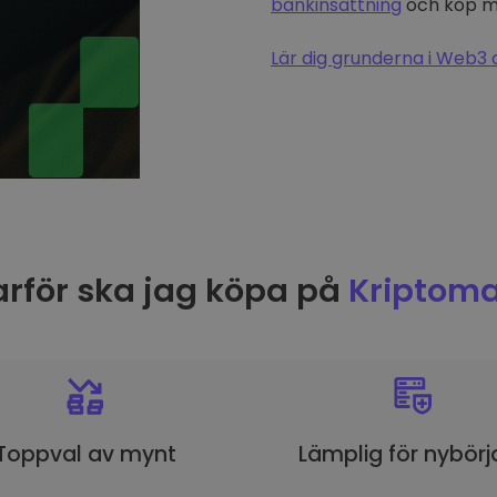
bankinsättning
och köp me
Lär dig grunderna i Web3 
rför ska jag köpa på
Kriptoma
Toppval av mynt
Lämplig för nybörj