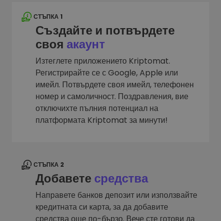
СТЪПКА 1
Създайте и потвърдете
своя
акаунт
Изтеглете приложението Kriptomat.
Регистрирайте се с Google, Apple или
имейл. Потвърдете своя имейл, телефонен
номер и самоличност. Поздравления, вие
отключихте пълния потенциал на
платформата Kriptomat за минути!
СТЪПКА 2
Добавете
средства
Направете банков депозит или използвайте
кредитната си карта, за да добавите
средства още по-бързо. Вече сте готови да