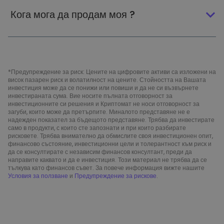
Кога мога да продам моя ?
*Предупреждение за риск: Цените на цифровите активи са изложени на
висок пазарен риск и волатилност на цените. Стойността на Вашата
инвестиция може да се понижи или повиши и да не си възвърнете
инвестираната сума. Вие носите пълната отговорност за
инвестиционните си решения и Криптомат не носи отговорност за
загуби, които може да претърпите. Миналото представяне не е
надежден показател за бъдещото представяне. Трябва да инвестирате
само в продукти, с които сте запознати и при които разбирате
рисковете. Трябва внимателно да обмислите своя инвестиционен опит,
финансово състояние, инвестиционни цели и толерантност към риск и
да се консултирате с независим финансов консултант, преди да
направите каквато и да е инвестиция. Този материал не трябва да се
тълкува като финансов съвет. За повече информация вижте нашите
Условия за ползване
и
Предупреждение за рискове
.