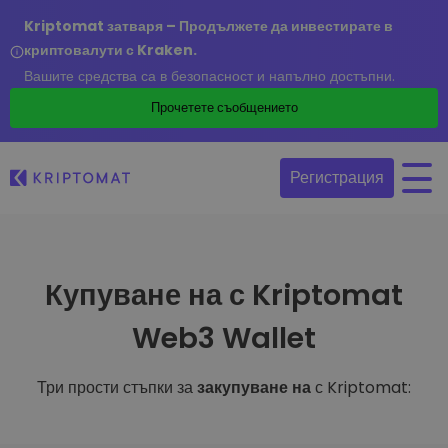
Kriptomat затваря – Продължете да инвестирате в
криптовалути с Kraken.
Вашите средства са в безопасност и напълно достъпни.
Прочетете съобщението
Регистрация
Купуване на с Kriptomat
Web3 Wallet
Три прости стъпки за
закупуване на
с Kriptomat: