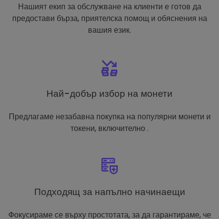
Нашият екип за обслужване на клиенти е готов да
предостави бърза, приятелска помощ и обяснения на
вашия език.
Най-добър избор на монети
Предлагаме незабавна покупка на популярни монети и
токени, включително .
Подходящ за напълно начинаещи
Фокусираме се върху простотата, за да гарантираме, че