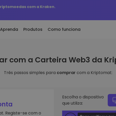
 criptomoedas com a Kraken.
Aprenda
Produtos
Como funciona
er Cripto
KriptoEarn
r com a Carteira Web3 da Kr
onado/s Recentemente
300
Ganhe recompensas com as suas
tokens adicionados à
criptomoedas
mat
Três passos simples para
comprar
com a Kriptomat:
Cofre
eu comprasse 100 euros
Guarde criptomoedas para o seu
s à escolha
futuro
 valeria
ligentes
Compra Recorrente
e investir em
Investimentos regulares
Escolha o dispositivo
programados (DCA)
onta
que utiliza:
iptomat
criptomoedas
t. Registe-se com o