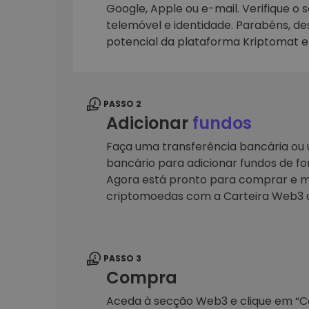
Google, Apple ou e-mail. Verifique o 
telemóvel e identidade. Parabéns, d
Explorador de 
Encontra a tua est
potencial da plataforma Kriptomat 
PASSO 2
Adicionar
fundos
Faça uma transferência bancária ou u
bancário para adicionar fundos de fo
Agora está pronto para comprar e m
criptomoedas com a Carteira Web3 
PASSO 3
Compra
Aceda à secção Web3 e clique em “Car