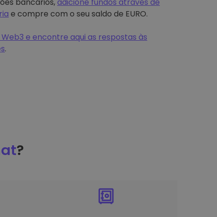
tões bancários,
adicione fundos através de
ria
e compre com o seu saldo de EURO.
 Web3 e encontre aqui as respostas às
es
.
at
?