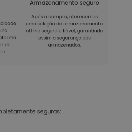
Armazenamento seguro
Após a compra, oferecemos
icidade
uma solução de armazenamento
ina
offline segura e fiável, garantindo
taforma
assim a segurança dos
or de
armazenados.
te.
mpletamente seguras: