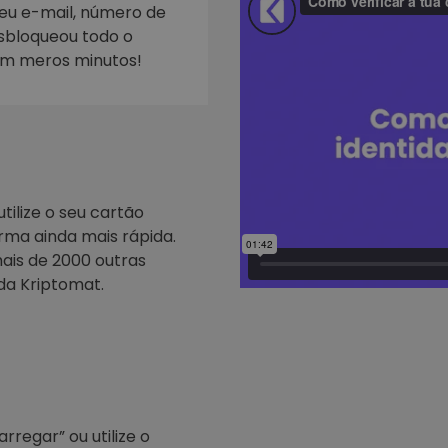
seu e-mail, número de
esbloqueou todo o
Investimentos
ratégia cripto
em meros minutos!
tilize o seu cartão
rma ainda mais rápida.
ais de 2000 outras
da Kriptomat.
regar” ou utilize o