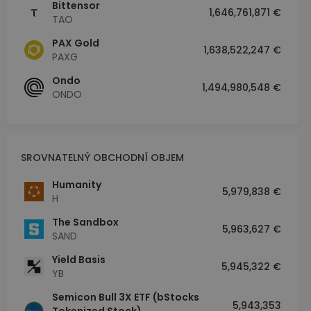
Bittensor
1,646,761,871 €
TAO
PAX Gold
1,638,522,247 €
PAXG
Ondo
1,494,980,548 €
ONDO
SROVNATELNÝ OBCHODNÍ OBJEM
Humanity
5,979,838 €
H
The Sandbox
5,963,627 €
SAND
Yield Basis
5,945,322 €
YB
Semicon Bull 3X ETF (bStocks
5,943,353