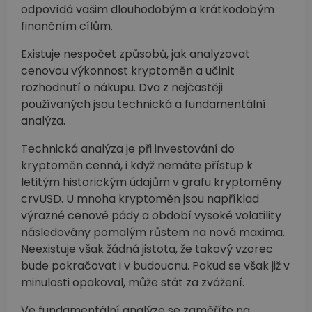
odpovídá vašim dlouhodobým a krátkodobým
finančním cílům.
Existuje nespočet způsobů, jak analyzovat
cenovou výkonnost kryptoměn a učinit
rozhodnutí o nákupu. Dva z nejčastěji
používaných jsou technická a fundamentální
analýza.
Technická analýza je při investování do
kryptoměn cenná, i když nemáte přístup k
letitým historickým údajům v grafu kryptoměny
crvUSD. U mnoha kryptoměn jsou například
výrazné cenové pády a období vysoké volatility
následovány pomalým růstem na nová maxima.
Neexistuje však žádná jistota, že takový vzorec
bude pokračovat i v budoucnu. Pokud se však již v
minulosti opakoval, může stát za zvážení.
Ve fundamentální analýze se zaměříte na