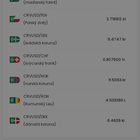
(maďarský forint)
CRVUSD/PLN
3.716812 zł
(Polský zlotý)
CRVUSD/SEK
9.4747 kr
(švédská koruna)
CRVUSD/CHF
0.807500 fr.
(švýcarský frank)
CRVUSD/NOK
9.5063 kr
(norská koruna)
CRVUSD/RON
4.533386 L
(Rumunský Leu)
CRVUSD/DKK
6.4639 kr.
(dánská koruna)