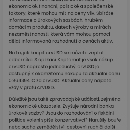
ekonomické, finanční, politické a společenské
faktory, které mohou mít na ceny vliv. Sbíráte
informace o úrokových sazbách, hrubém
domácím produktu, datech výroby a mírách
nezaměstnanosti, která vám mohou pomoci
dělat informovaná rozhodnutí o cenách aktiv.
Na to, jak koupit crvUSD se můžete zeptat
odborníka. S aplikací Kriptomat je však nákup
crvUSD naprosto jednoduchý. crvUSD je
dostupný k okamžitému nákupu za aktuální cenu
0.864394 € za crvUSD. Aktuální ceny najdete
vždy v grafu crvUSD.
Důležité jsou také zpravodajské události, zejména
ekonomické ukazatele. Zvyšuje národní banka
úrokové sazby? Jsou do rozhodování o fiskální
politice voleni spíše konzervativci? Narušily bouře
nebo sucha zemědělství, cestovní ruch či další