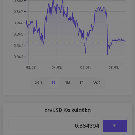
24H
1T
1M
1R
VŠE
crvUSD Kalkulačka
€