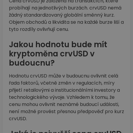
Cena crvUSD je založena na transakcích, které
probíhají na jednotlivých burzách. crvUSD nemá
žádný standardizovaný globální směnný kurz.
Objem obchodů a likvidita se na každé burze liší a
tyto rozdíly ovlivňují cenu.
Jakou hodnotu bude mít
kryptoměna crvUSD v
budoucnu?
Hodnotu crvUSD může v budoucnu ovlivnit celá
řada faktorů, včetně změn v regulacích, míry
přijetí retailovými a institucionálními investory a
technologického vývoje. Vzhledem k tomu, že
cenu mohou ovlivnit neznámé budoucí události,
není možné provést přesnou předpověď pro kurz
crvUSD.