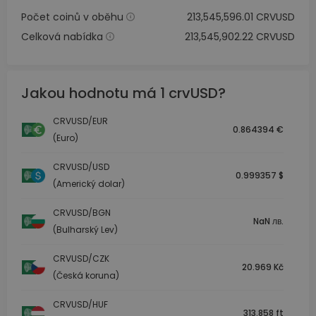
Počet coinů v oběhu
213,545,596.01 CRVUSD
Celková nabídka
213,545,902.22 CRVUSD
Jakou hodnotu má 1 crvUSD?
CRVUSD/EUR
0.864394 €
(Euro)
CRVUSD/USD
0.999357 $
(Americký dolar)
CRVUSD/BGN
NaN лв.
(Bulharský Lev)
CRVUSD/CZK
20.969 Kč
(Česká koruna)
CRVUSD/HUF
313.858 ft