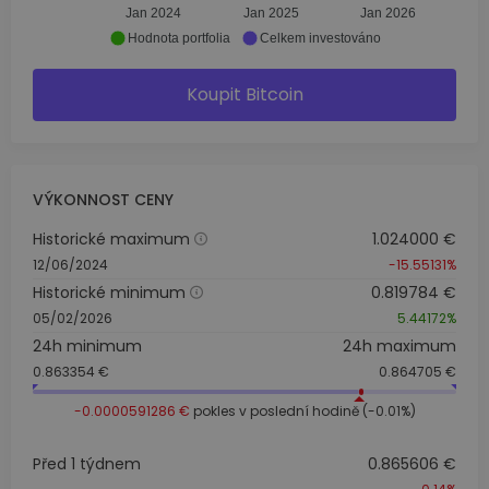
Jan 2024
Jan 2025
Jan 2026
Hodnota portfolia
Celkem investováno
Koupit Bitcoin
VÝKONNOST CENY
Historické maximum
1.024000 €
12/06/2024
-15.55131%
Historické minimum
0.819784 €
05/02/2026
5.44172%
24h minimum
24h maximum
0.863354 €
0.864705 €
-0.0000591286 €
pokles v poslední hodině (-0.01%)
Před 1 týdnem
0.865606 €