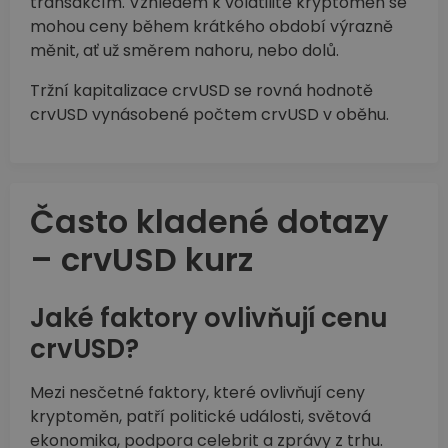
transakcím. Vzhledem k volatilitě kryptoměn se
mohou ceny během krátkého období výrazně
měnit, ať už směrem nahoru, nebo dolů.
Tržní kapitalizace crvUSD se rovná hodnotě
crvUSD vynásobené počtem crvUSD v oběhu.
Často kladené dotazy
– crvUSD kurz
Jaké faktory ovlivňují cenu
crvUSD?
Mezi nesčetné faktory, které ovlivňují ceny
kryptoměn, patří politické události, světová
ekonomika, podpora celebrit a zprávy z trhu.