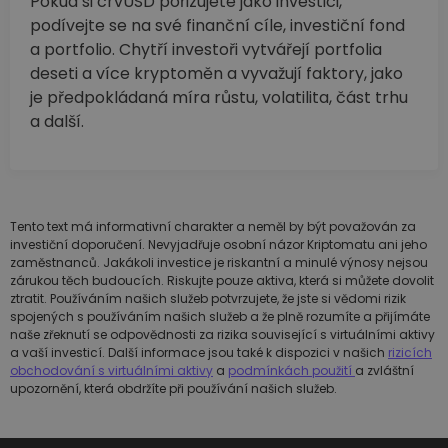
Pokud si crvUSD pořizujete jako investici,
podívejte se na své finanční cíle, investiční fond
a portfolio. Chytří investoři vytvářejí portfolia
deseti a více kryptoměn a vyvažují faktory, jako
je předpokládaná míra růstu, volatilita, část trhu
a další.
Tento text má informativní charakter a neměl by být považován za
investiční doporučení. Nevyjadřuje osobní názor Kriptomatu ani jeho
zaměstnanců. Jakákoli investice je riskantní a minulé výnosy nejsou
zárukou těch budoucích. Riskujte pouze aktiva, která si můžete dovolit
ztratit. Používáním našich služeb potvrzujete, že jste si vědomi rizik
spojených s používáním našich služeb a že plně rozumíte a přijímáte
naše zřeknutí se odpovědnosti za rizika související s virtuálními aktivy
a vaší investicí. Další informace jsou také k dispozici v našich
rizicích
obchodování s virtuálními aktivy
a
podmínkách použití
a zvláštní
upozornění, která obdržíte při používání našich služeb.