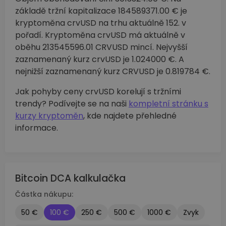
základě tržní kapitalizace 184589371.00 € je
kryptoměna crvUSD na trhu aktuálně 152. v
pořadí. Kryptoměna crvUSD má aktuálně v
oběhu 213545596.01 CRVUSD mincí. Nejvyšší
zaznamenaný kurz crvUSD je 1.024000 €. A
nejnižší zaznamenaný kurz CRVUSD je 0.819784 €.
Jak pohyby ceny crvUSD korelují s tržními
trendy? Podívejte se na naši
kompletní stránku s
kurzy kryptoměn
, kde najdete přehledné
informace.
Bitcoin DCA kalkulačka
Částka nákupu:
50 €
100 €
250 €
500 €
1000 €
Zvyk