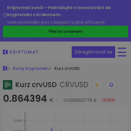
Kriptomat končí – Pokračujte v investování do
kryptoměn s Krakenem.
Vaše prostředky jsou v bezpečí a plně přístupné.
Přečíst oznámení
Zaregistrovat se
Kurzy kryptoměn
Kurz crvUSD
Kurz crvUSD
CRVUSD
0.864394
€
-0.0013000776 €
-0.14 %