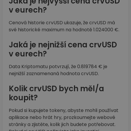
Jaká je nejvyšší cena crvUSD
v eurech?
Cenová historie crvUSD ukazuje, že crvUSD má
své historické maximum na hodnotě 1.024000 €.
Jaká je nejnižší cena crvUSD
v eurech?
Data Kriptomatu potvrzují, že 0.819784 € je
nejnižší zaznamenaná hodnota crvUSD.
Kolik crvUSD bych měl/a
koupit?
Pokud si kupujete tokeny, abyste mohli používat
aplikace nebo hrát hry, prozkoumejte webové
stránky a zjistěte, kolik jich budete potřebovat.