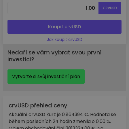
CRVUSD
Koupit crvUSD
Jak koupit crvUSD
Nedaří se vám vybrat svou první
investici?
Vytvořte si svůj investiční plán
crvUSD přehled ceny
Aktuální crvUSD kurz je 0.864394 €. Hodnota se
během posledních 24 hodin změnila o 0.00 %.
Objem obchodování činí 3013324.00 €. Na