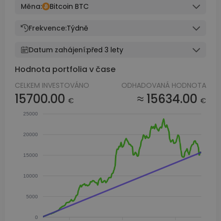
Měna:
Bitcoin BTC
Frekvence:
Týdně
Datum zahájení:
před 3 lety
Hodnota portfolia v čase
CELKEM INVESTOVÁNO
ODHADOVANÁ HODNOTA
15700.00
≈ 15634.00
€
€
25000
20000
15000
10000
5000
0