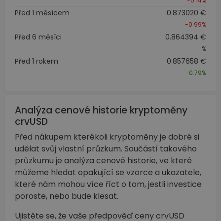
-0.14%
Před 1 měsícem
0.873020 €
-0.99%
Před 6 měsíci
0.864394 €
%
Před 1 rokem
0.857658 €
0.79%
Analýza cenové historie kryptoměny
crvUSD
Před nákupem kterékoli kryptoměny je dobré si
udělat svůj vlastní průzkum. Součástí takového
průzkumu je analýza cenové historie, ve které
můžeme hledat opakující se vzorce a ukazatele,
které nám mohou více říct o tom, jestli investice
poroste, nebo bude klesat.
Ujistěte se, že vaše předpověď ceny crvUSD