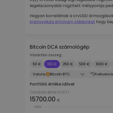
legalacsonyabb rögzített mélypontja pedi
Hogyan korrelálnak a crvUSD ármozgások
kriptovaluta árfolyam oldalunkat
hogy bep
Bitcoin DCA számológép
Vásárlási összeg:
50 €
100 €
250 €
500 €
1000 €
Valuta:
Bitcoin BTC
Frekvenci
Portfólió értéke idővel
ÖSSZESEN BEFEKTETETT
15700.00
€
25000