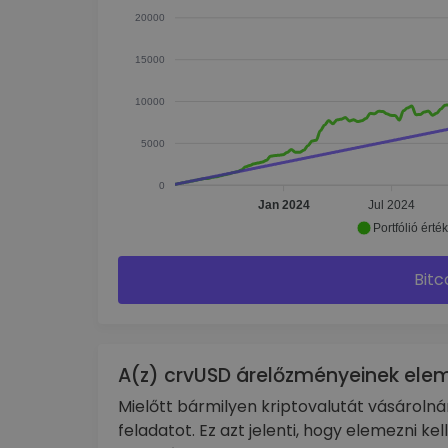
20000
15000
10000
5000
0
Jan 2024
Jul 2024
Portfólió érté
Bitc
A(z) crvUSD árelőzményeinek ele
Mielőtt bármilyen kriptovalutát vásároln
feladatot. Ez azt jelenti, hogy elemezni ke