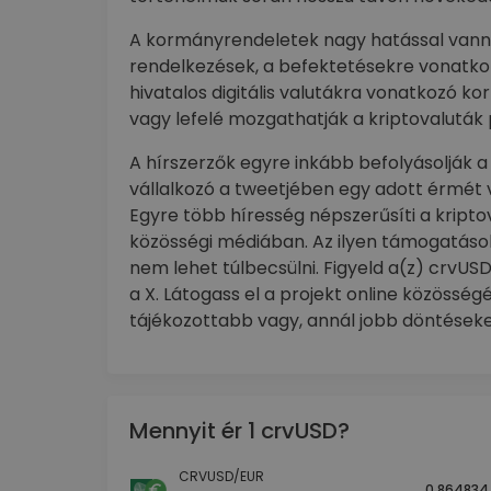
A kormányrendeletek nagy hatással vanna
rendelkezések, a befektetésekre vonatkoz
hivatalos digitális valutákra vonatkozó k
vagy lefelé mozgathatják a kriptovaluták 
A hírszerzők egyre inkább befolyásolják a 
vállalkozó a tweetjében egy adott érmét 
Egyre több híresség népszerűsíti a kripto
közösségi médiában. Az ilyen támogatások
nem lehet túlbecsülni. Figyeld a(z) crvU
a X. Látogass el a projekt online közössé
tájékozottabb vagy, annál jobb döntéseke
Mennyit ér 1 crvUSD?
CRVUSD/EUR
0.864834