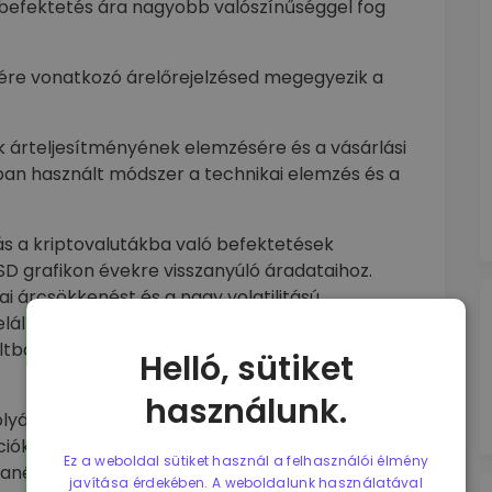
a befektetés ára nagyobb valószínűséggel fog
ére vonatkozó árelőrejelzésed megegyezik a
k árteljesítményének elemzésére és a vásárlási
an használt módszer a technikai elemzés és a
rás a kriptovalutákba való befektetések
D grafikon évekre visszanyúló áradataihoz.
i árcsökkenést és a nagy volatilitású
lállítása követte. Nincs garancia arra, hogy a
ltban következetes volt, akkor érdemes
Helló, sütiket
használunk.
yásoló gazdasági, pénzügyi, politikai és
ciókat gyűjtünk a kamatlábakról, a bruttó hazai
Ez a weboldal sütiket használ a felhasználói élmény
anélküliségi rátákról, hogy megalapozott
javítása érdekében. A weboldalunk használatával