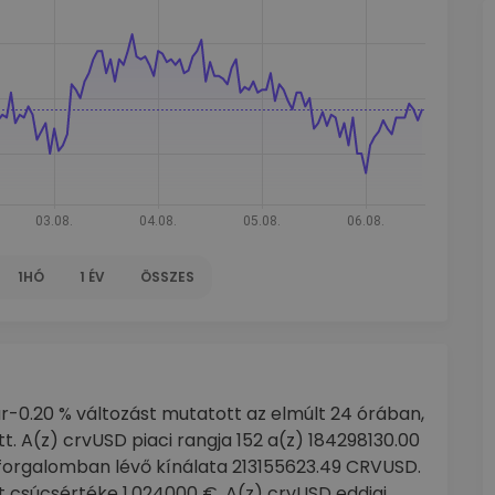
1HÓ
1 ÉV
ÖSSZES
ár-0.20 % változást mutatott az elmúlt 24 órában,
. A(z) crvUSD piaci rangja 152 a(z) 184298130.00
D forgalomban lévő kínálata 213155623.49 CRVUSD.
 csúcsértéke 1.024000 €. A(z) crvUSD eddigi