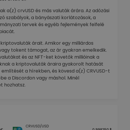
k a(z) crvUSD és más valuták árára. Az adózási
ó szabályok, a bányászati korlátozások, a
ormányzati tervek és egyéb fejlemények felfelé
piacát.
kriptovaluták árait. Amikor egy milliárdos
vagy tokent támogat, az ár gyakran emelkedik.
valutákat és az NFT-ket követők millióinak a
nak a kriptovaluták áraira gyakorolt hatását
SD említését a hírekben, és kövesd a(z) CRVUSD-t
gébe a Discordon vagy máshol. Minél
t hozhatsz.
CRVUSD/USD
 €
0.998250 $