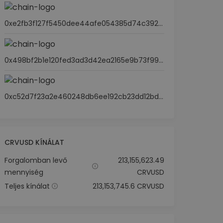
0xe2fb3f127f5450dee44afe054385d74c392bdef4
0x498bf2b1e120fed3ad3d42ea2165e9b73f99c1e5
0xc52d7f23a2e460248db6ee192cb23dd12bddcbf6
CRVUSD KÍNÁLAT
Forgalomban levő
213,155,623.49
mennyiség
CRVUSD
Teljes kínálat
213,153,745.6 CRVUSD