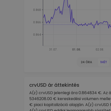
kriptotárca
24 ÓRA
1HÉT
crvUSD ár áttekintés
A(z) crvUSD jelenlegi ára 0.864834 €. Az 
5346208.00 € kereskedési volumen mellett
€ piaci kapitalizáció alapján. A(z) crvUS
A(z) crvUSD eddigi legmagasabb rögzített