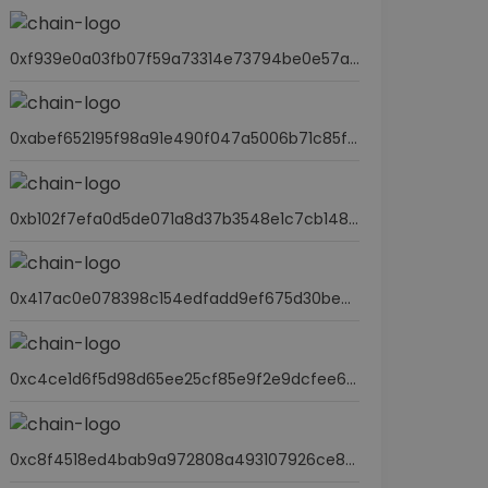
0xf939e0a03fb07f59a73314e73794be0e57ac1b4e
0xabef652195f98a91e490f047a5006b71c85f058d
0xb102f7efa0d5de071a8d37b3548e1c7cb148caf3
0x417ac0e078398c154edfadd9ef675d30be60af93
0xc4ce1d6f5d98d65ee25cf85e9f2e9dcfee6cb5d6
0xc8f4518ed4bab9a972808a493107926ce8237068