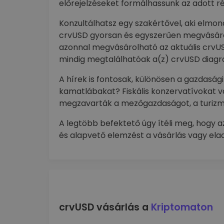
előrejelzéseket formálhassunk az adott r
Konzultálhatsz egy szakértővel, aki elmo
crvUSD gyorsan és egyszerűen megvásáro
azonnal megvásárolható az aktuális crvUS
mindig megtalálhatóak a(z) crvUSD diag
A hírek is fontosak, különösen a gazdaság
kamatlábakat? Fiskális konzervatívokat 
megzavarták a mezőgazdaságot, a turizm
A legtöbb befektető úgy ítéli meg, hogy a
és alapvető elemzést a vásárlás vagy elad
crvUSD vásárlás a
Kriptomaton