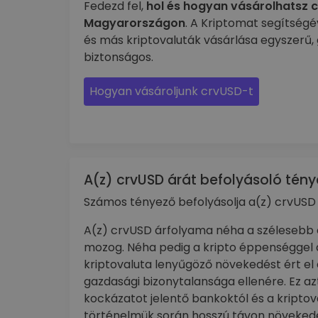
Fedezd fel,
hol és hogyan vásárolhatsz 
Magyarországon
. A Kriptomat segítség
és más kriptovaluták vásárlása egyszerű, 
biztonságos.
Hogyan vásároljunk crvUSD-t
A(z) crvUSD árát befolyásoló tény
Számos tényező befolyásolja a(z) crvUSD 
A(z) crvUSD árfolyama néha a szélesebb 
mozog. Néha pedig a kripto éppenséggel 
kriptovaluta lenyűgöző növekedést ért el
gazdasági bizonytalansága ellenére. Ez azt
kockázatot jelentő bankoktól és a kriptov
történelmük során hosszú távon növekedés