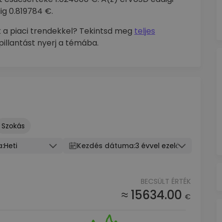
g 0.819784 €.
 a piaci trendekkel? Tekintsd meg
teljes
illantást nyerj a témába.
Szokás
a:
Heti
Kezdés dátuma:
3 évvel ezelőtt
BECSÜLT ÉRTÉK
≈ 15634.00
€