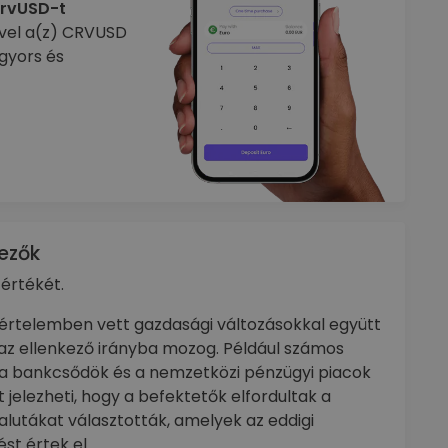
crvUSD-t
ével a(z) CRVUSD
gyors és
ezők
értékét.
értelemben vett gazdasági változásokkal együtt
az ellenkező irányba mozog. Például számos
 a bankcsődök és a nemzetközi pénzügyi piacok
 jelezheti, hogy a befektetők elfordultak a
alutákat választották, amelyek az eddigi
t értek el.