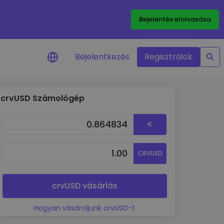
Bejelentés elolvasása
Bejelentkezés
Regisztrálok
crvUSD Számológép
Árriasztások
Kedvenc tokenjeid valós idejű
€
árfrissítései
Eszközök felfedezése
CRVUSD
Fedezz fel befektetési lehetőségeket
Portfólióelemzés
Intelligens betekintés az optimális
crvUSD vásárlás
teljesítmény érdekében
Hogyan vásároljunk crvUSD-t