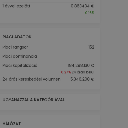
1 évvel ezelőtt
0.863434 €
0.16%
PIACI ADATOK
Piaci rangsor
152
Piaci dominancia
Piaci kapitalizáció
184,298,130 €
-0.27%
24 órán belül
24 órás kereskedési volumen
5,346,208 €
UGYANAZZAL A KATEGÓRIÁVAL
HÁLÓZAT