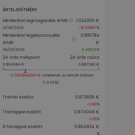
ÁRTELJESÍTMÉNY
Mindenkori legmagasabb érték
1.024000 €
12/06/2024
-15.50837%
Mindenkori legalacsonyabb
0.819784
érték
€
05/02/2026
5.49533%
24 órás mélypont
24 órás csúcs
0.864084 €
0.867280 €
-0.0001802690 €
csökkenés az elmúlt órában
(-0.02%)
1 héttel ezelőtt
0.872605 €
-0.89%
1 hónappal ezelőtt
0.874049 €
-1.05%
6 hónappal ezelőtt
0.864834 €
%