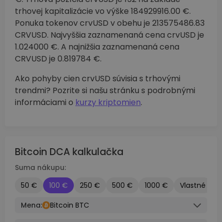
trhovej kapitalizácie vo výške 184929916.00 €.
Ponuka tokenov crvUSD v obehu je 213575486.83
CRVUSD. Najvyššia zaznamenaná cena crvUSD je
1.024000 €. A najnižšia zaznamenaná cena
CRVUSD je 0.819784 €.
Ako pohyby cien crvUSD súvisia s trhovými
trendmi? Pozrite si našu stránku s podrobnými
informáciami o
kurzy kriptomien
.
Bitcoin DCA kalkulačka
Suma nákupu:
50 €
100 €
250 €
500 €
1000 €
Vlastné
Mena:
Bitcoin BTC