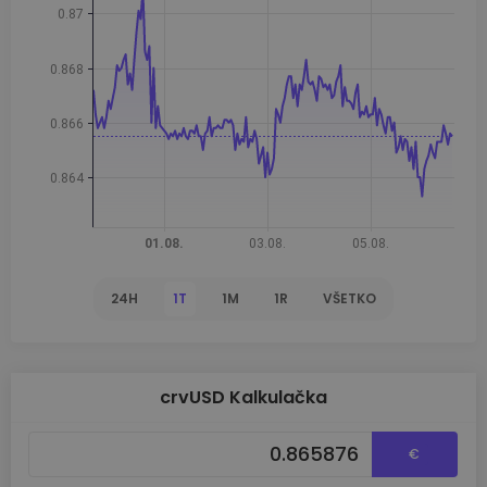
24H
1T
1M
1R
VŠETKO
crvUSD Kalkulačka
€