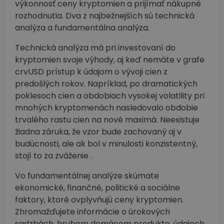
výkonnosť ceny kryptomien a prijímať nákupné
rozhodnutia. Dva z najbežnejších sú technická
analýza a fundamentálna analýza.
Technická analýza má pri investovaní do
kryptomien svoje výhody, aj keď nemáte v grafe
crvUSD prístup k údajom o vývoji cien z
predošlých rokov. Napríklad, po dramatických
poklesoch cien a obdobiach vysokej volatility pri
mnohých kryptomenách nasledovalo obdobie
trvalého rastu cien na nové maximá. Neexistuje
žiadna záruka, že vzor bude zachovaný aj v
budúcnosti, ale ak bol v minulosti konzistentný,
stojí to za zváženie .
Vo fundamentálnej analýze skúmate
ekonomické, finančné, politické a sociálne
faktory, ktoré ovplyvňujú ceny kryptomien.
Zhromažďujete informácie o úrokových
sadzbách, hrubom domácom produkte, údajoch