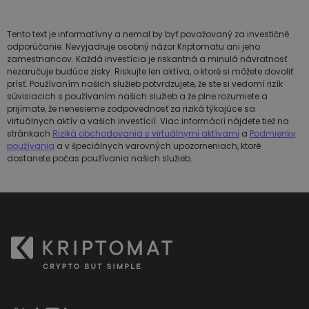
Tento text je informatívny a nemal by byť považovaný za investičné
odporúčanie. Nevyjadruje osobný názor Kriptomatu ani jeho
zamestnancov. Každá investícia je riskantná a minulá návratnosť
nezaručuje budúce zisky. Riskujte len aktíva, o ktoré si môžete dovoliť
prísť. Používaním našich služieb potvrdzujete, že ste si vedomí rizík
súvisiacich s používaním našich služieb a že plne rozumiete a
prijímate, že nenesieme zodpovednosť za riziká týkajúce sa
virtuálnych aktív a vašich investícií. Viac informácií nájdete tiež na
stránkach
Riziká obchodovania s virtuálnymi aktívami
a
Podmienky
používania
a v špeciálnych varovných upozorneniach, ktoré
dostanete počas používania našich služieb.