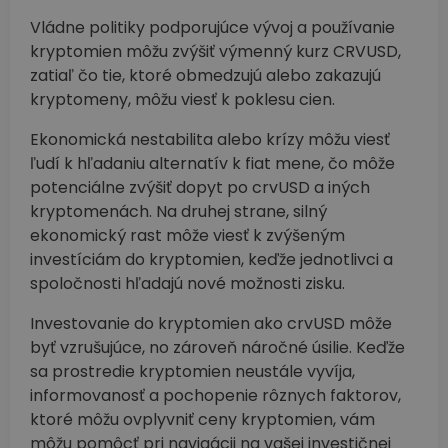
Vládne politiky podporujúce vývoj a používanie
kryptomien môžu zvýšiť výmenný kurz CRVUSD,
zatiaľ čo tie, ktoré obmedzujú alebo zakazujú
kryptomeny, môžu viesť k poklesu cien.
Ekonomická nestabilita alebo krízy môžu viesť
ľudí k hľadaniu alternatív k fiat mene, čo môže
potenciálne zvýšiť dopyt po crvUSD a iných
kryptomenách. Na druhej strane, silný
ekonomický rast môže viesť k zvýšeným
investíciám do kryptomien, keďže jednotlivci a
spoločnosti hľadajú nové možnosti zisku.
Investovanie do kryptomien ako crvUSD môže
byť vzrušujúce, no zároveň náročné úsilie. Keďže
sa prostredie kryptomien neustále vyvíja,
informovanosť a pochopenie rôznych faktorov,
ktoré môžu ovplyvniť ceny kryptomien, vám
môžu pomôcť pri navigácii na vašej investičnej