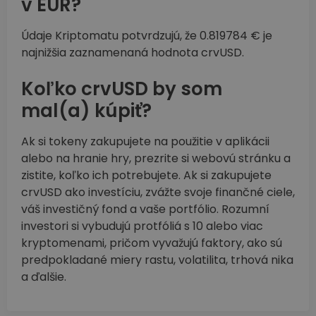
v EUR?
Údaje Kriptomatu potvrdzujú, že 0.819784 € je
najnižšia zaznamenaná hodnota crvUSD.
Koľko crvUSD by som
mal(a) kúpiť?
Ak si tokeny zakupujete na použitie v aplikácii
alebo na hranie hry, prezrite si webovú stránku a
zistite, koľko ich potrebujete. Ak si zakupujete
crvUSD ako investíciu, zvážte svoje finančné ciele,
váš investičný fond a vaše portfólio. Rozumní
investori si vybudujú protfóliá s 10 alebo viac
kryptomenami, pričom vyvažujú faktory, ako sú
predpokladané miery rastu, volatilita, trhová nika
a ďalšie.