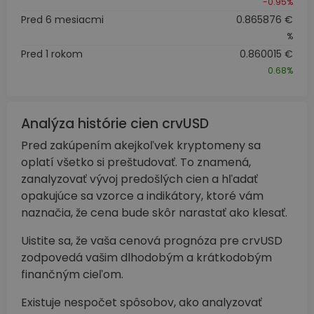
-0.95%
Pred 6 mesiacmi
0.865876 €
%
Pred 1 rokom
0.860015 €
0.68%
Analýza histórie cien crvUSD
Pred zakúpením akejkoľvek kryptomeny sa
oplatí všetko si preštudovať. To znamená,
zanalyzovať vývoj predošlých cien a hľadať
opakujúce sa vzorce a indikátory, ktoré vám
naznačia, že cena bude skôr narastať ako klesať.
Uistite sa, že vaša cenová prognóza pre crvUSD
zodpovedá vašim dlhodobým a krátkodobým
finančným cieľom.
Existuje nespočet spôsobov, ako analyzovať