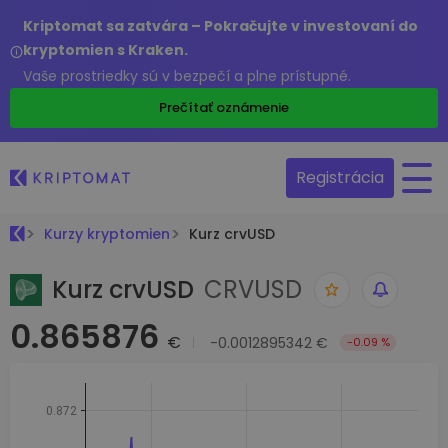
Kriptomat sa zatvára – Pokračujte v investovaní do
kryptomien s Kraken.
Vaše prostriedky sú v bezpečí a plne prístupné.
Prečítať oznámenie
Registrácia
Kurzy kryptomien
Kurz crvUSD
Kurz crvUSD
CRVUSD
0.865876
€
-0.0012895342 €
-0.09 %