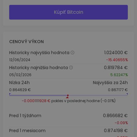
Kúpiť Bitcoin
CENOVÝ VÝKON
Historicky najvyššia hodnota
1.024000 €
12/06/2024
-15.40655%
Historicky najnižšia hodnota
0.819784 €
05/02/2026
5.62247%
Nízka 24h
Najvyššia za 24h
0.864629 €
0.867177 €
-0.0001111928 €
pokles v poslednej hodine (-0.01%)
Pred 1 týždňom
0.866682 €
-0.09%
Pred 1 mesiacom
0.874198 €