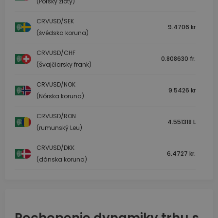
(Poľský zlotý)
CRVUSD/SEK
9.4706 kr
(švédska koruna)
CRVUSD/CHF
0.808630 fr.
(Švajčiarsky frank)
CRVUSD/NOK
9.5426 kr
(Nórska koruna)
CRVUSD/RON
4.551318 L
(rumunský Leu)
CRVUSD/DKK
6.4727 kr.
(dánska koruna)