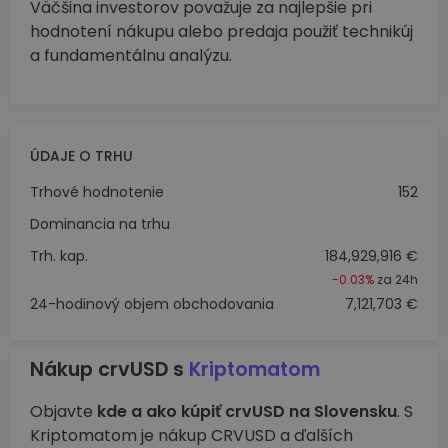
Väčšina investorov považuje za najlepšie pri
hodnotení nákupu alebo predaja použiť technikúj
a fundamentálnu analýzu.
ÚDAJE O TRHU
Trhové hodnotenie
152
Dominancia na trhu
Trh. kap.
184,929,916 €
-0.03%
za 24h
24-hodinový objem obchodovania
7,121,703 €
Nákup crvUSD s
Kriptomatom
Objavte
kde a ako kúpiť crvUSD na Slovensku
. S
Kriptomatom je nákup CRVUSD a ďalších