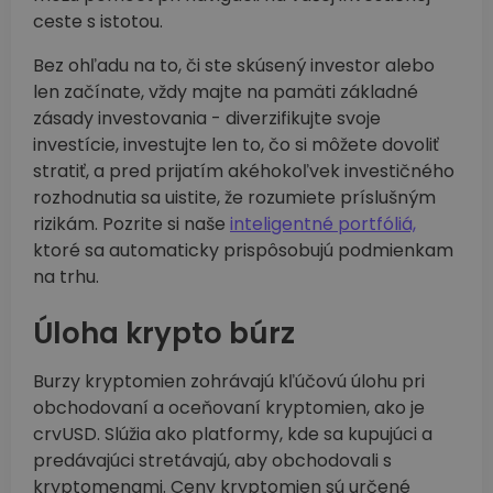
ceste s istotou.
Bez ohľadu na to, či ste skúsený investor alebo
len začínate, vždy majte na pamäti základné
zásady investovania - diverzifikujte svoje
investície, investujte len to, čo si môžete dovoliť
stratiť, a pred prijatím akéhokoľvek investičného
rozhodnutia sa uistite, že rozumiete príslušným
rizikám. Pozrite si naše
inteligentné portfóliá,
ktoré sa automaticky prispôsobujú podmienkam
na trhu.
Úloha krypto búrz
Burzy kryptomien zohrávajú kľúčovú úlohu pri
obchodovaní a oceňovaní kryptomien, ako je
crvUSD. Slúžia ako platformy, kde sa kupujúci a
predávajúci stretávajú, aby obchodovali s
kryptomenami. Ceny kryptomien sú určené