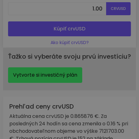
CRVUSD
Kúpiť crvUSD
Ako kúpiť crvUSD?
Ťažko si vyberáte svoju prvú investíciu?
Vytvorte si investičný plán
Prehľad ceny crvUSD
Aktuálna cena crvUSD je 0.865876 €. Za
posledných 24 hodín sa cena zmenila o 0.16 % pri
obchodovateľnom objeme vo výške 7121703.00
€. Trhová pozícia crvUSD je 152 na základe