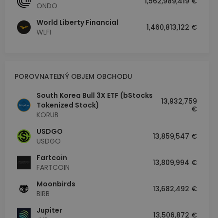
1,562,989,419 €
ONDO
World Liberty Financial
1,460,813,122 €
WLFI
POROVNATEĽNÝ OBJEM OBCHODU
South Korea Bull 3X ETF (bStocks
13,932,759
Tokenized Stock)
€
KORUB
USDGO
13,859,547 €
USDGO
Fartcoin
13,809,994 €
FARTCOIN
Moonbirds
13,682,492 €
BIRB
Jupiter
13,506,872 €