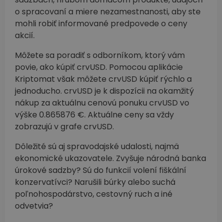
o spracovaní a miere nezamestnanosti, aby ste
mohli robiť informované predpovede o ceny
akcií.
Môžete sa poradiť s odborníkom, ktorý vám
povie, ako kúpiť crvUSD. Pomocou aplikácie
Kriptomat však môžete crvUSD kúpiť rýchlo a
jednoducho. crvUSD je k dispozícii na okamžitý
nákup za aktuálnu cenovú ponuku crvUSD vo
výške 0.865876 €. Aktuálne ceny sa vždy
zobrazujú v grafe crvUSD.
Dôležité sú aj spravodajské udalosti, najmä
ekonomické ukazovatele. Zvyšuje národná banka
úrokové sadzby? Sú do funkcií volení fiškální
konzervatívci? Narušili búrky alebo suchá
poľnohospodárstvo, cestovný ruch a iné
odvetvia?