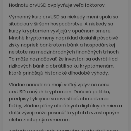
Hodnotu crvUSD ovplyvňuje veľa faktorov.
Výmenný kurz crvUSD sa niekedy mení spolu so
situáciou v širšom hospodárstve. A niekedy sa
kurzy kryptomien vyvíjajú v opačnom smere.
Mnohé kryptomeny napríklad dosiahli pôsobivé
zisky napriek bankrotom bánk a hospodárskej
neistote na medzinárodných finančných trhoch.
To môže naznačovať, že investori sa odvrátili od
rizikových bánk a obrátili sa ku kryptomenám,
ktoré prinášajú historické dlhodobé výhody.
Vládne nariadenia majú veľký vplyv na cenu
crvUSD a iných kryptomien. Daňová politika,
predpisy týkajúce sa investícií, obmedzenia
ťažby, vládne plány oficiálnych digitálnych mien a
ďalší vývoj môžu posunúť kryptotrh vzostupným
alebo zostupným smerom.