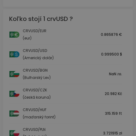
Koľko stojí 1 crvUSD ?
CRVUSD/EUR
0.865876 €
(eur)
CRVUSD/USD
0.999500 $
(Americký dolár)
CRVUSD/BGN
NaN лв.
(Bulharský Lev)
CRVUSD/CZK
20.982 Kč
(česká koruna)
CRVUSD/HUF
315.159 ft
(maďarský forint)
CRVUSD/PLN
3.721915 zł