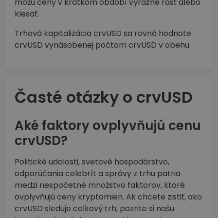
môžu ceny v krátkom období výrazne rásť alebo
klesať.
Trhová kapitalizácia crvUSD sa rovná hodnote
crvUSD vynásobenej počtom crvUSD v obehu.
Časté otázky o crvUSD
Aké faktory ovplyvňujú cenu
crvUSD?
Politické udalosti, svetové hospodárstvo,
odporúčania celebrít a správy z trhu patria
medzi nespočetné množstvo faktorov, ktoré
ovplyvňujú ceny kryptomien. Ak chcete zistiť, ako
crvUSD sleduje celkový trh, pozrite si našu