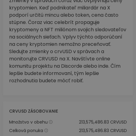
Zmienky v správach čoraz viac ovplyvňujú ceny
kryptomien. Keď podnikateľ miliardár na X
podporí určitú mincu alebo token, cena často
stúpne. Čoraz viac celebrít propaguje
kryptomeny a NFT miliónom svojich sledovateľov
na sociálnych sieťach. Vplyv týchto odporúčaní
na ceny kryptomien nemožno preceňovať.
Sledujte zmienky o crvUSD v správach a
monitorujte CRVUSD na X. Navštívte online
komunitu projektu na Discorde alebo inde. Čím
lepšie budete informovaní, tým lepšie
rozhodnutia budete môcť robiť.
CRVUSD ZÁSOBOVANIE
Množstvo v obehu
213,575,486.83 CRVUSD
Celková ponuka
213,575,486.83 CRVUSD