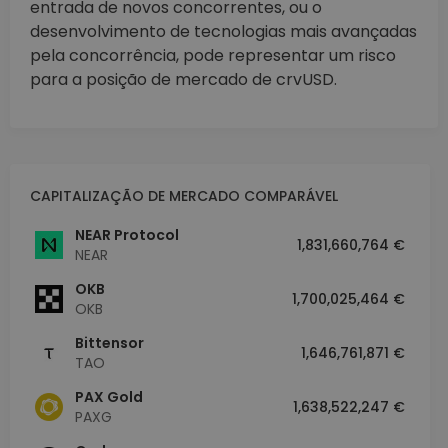
entrada de novos concorrentes, ou o
desenvolvimento de tecnologias mais avançadas
pela concorrência, pode representar um risco
para a posição de mercado de crvUSD.
CAPITALIZAÇÃO DE MERCADO COMPARÁVEL
NEAR Protocol
1,831,660,764 €
NEAR
OKB
1,700,025,464 €
OKB
Bittensor
1,646,761,871 €
TAO
PAX Gold
1,638,522,247 €
PAXG