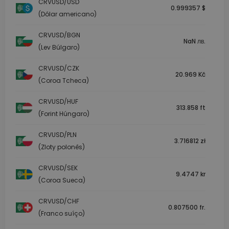
CRVUSD/USD
0.999357 $
(Dólar americano)
CRVUSD/BGN
NaN лв.
(Lev Búlgaro)
CRVUSD/CZK
20.969 Kč
(Coroa Tcheca)
CRVUSD/HUF
313.858 ft
(Forint Húngaro)
CRVUSD/PLN
3.716812 zł
(Zloty polonês)
CRVUSD/SEK
9.4747 kr
(Coroa Sueca)
CRVUSD/CHF
0.807500 fr.
(Franco suíço)