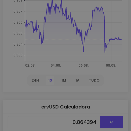
24H
1S
1M
1A
TUDO
crvUSD Calculadora
€