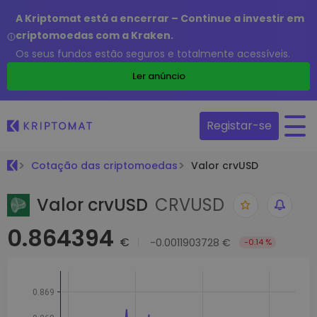
A Kriptomat está a encerrar – Continue a investir em
criptomoedas com a Kraken.
Os seus fundos estão seguros e totalmente acessíveis.
Ler anúncio
Registar-se
Cotação das criptomoedas
Valor crvUSD
Valor crvUSD
CRVUSD
0.864394
€
-0.0011903728 €
-0.14 %