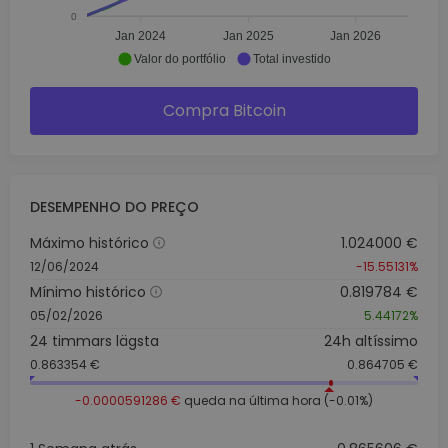
0
Jan 2024
Jan 2025
Jan 2026
Valor do portfólio
Total investido
Compra Bitcoin
DESEMPENHO DO PREÇO
Máximo histórico
1.024000 €
12/06/2024
-15.55131%
Mínimo histórico
0.819784 €
05/02/2026
5.44172%
24 timmars lägsta
24h altíssimo
0.863354 €
0.864705 €
-0.0000591286 €
queda na última hora (-0.01%)