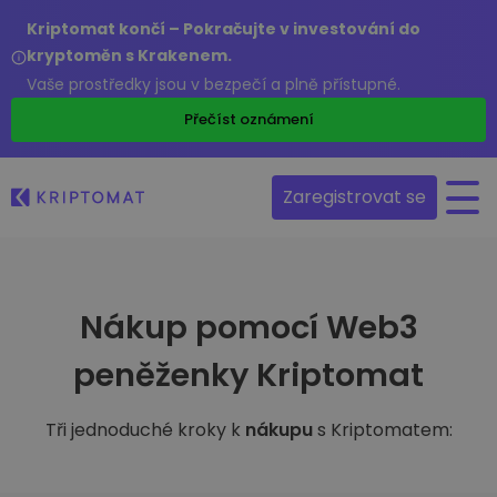
Kriptomat končí – Pokračujte v investování do
kryptoměn s Krakenem.
Vaše prostředky jsou v bezpečí a plně přístupné.
Přečíst oznámení
Zaregistrovat se
Nákup pomocí Web3
peněženky Kriptomat
Tři jednoduché kroky k
nákupu
s Kriptomatem: