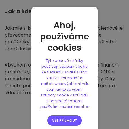
Jak a kde
ukládat
Ahoj,
Jakmile si koupíte na
Kriptomatu
, bezproblémově jej
používáme
převedeme do vaší vyhrazené a bezpečné
peněženky v rámci naší platformy. Každý uživatel
cookies
obdrží individuální peněženku.
Tyto webové stránky
Abychom ochránili naše zákazníky a jejich finanční
používají soubory cookie
prostředky, nabízíme bezpečné offline úložiště a
ke zlepšení uživatelského
provádíme pravidelné bezpečnostní audity. Díky
zážitku. Používáním
našich webových stránek
tomuto přístupu je naše platforma útočištěm pro
souhlasíte se všemi
ukládání a dalších kryptoměn.
soubory cookie v souladu
s našimi zásadami
používání souborů cookie.
VŠE PŘIJMOUT