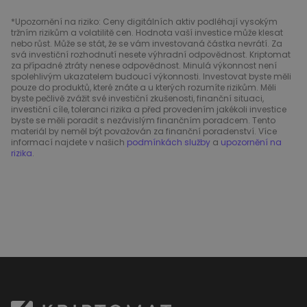
*Upozornění na riziko: Ceny digitálních aktiv podléhají vysokým
tržním rizikům a volatilitě cen. Hodnota vaší investice může klesat
nebo růst. Může se stát, že se vám investovaná částka nevrátí. Za
svá investiční rozhodnutí nesete výhradní odpovědnost. Kriptomat
za případné ztráty nenese odpovědnost. Minulá výkonnost není
spolehlivým ukazatelem budoucí výkonnosti. Investovat byste měli
pouze do produktů, které znáte a u kterých rozumíte rizikům. Měli
byste pečlivě zvážit své investiční zkušenosti, finanční situaci,
investiční cíle, toleranci rizika a před provedením jakékoli investice
byste se měli poradit s nezávislým finančním poradcem. Tento
materiál by neměl být považován za finanční poradenství. Více
informací najdete v našich
podmínkách služby
a
upozornění na
rizika
.