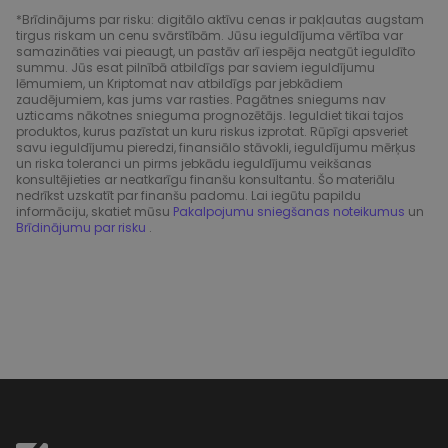
*Brīdinājums par risku: digitālo aktīvu cenas ir pakļautas augstam
tirgus riskam un cenu svārstībām. Jūsu ieguldījuma vērtība var
samazināties vai pieaugt, un pastāv arī iespēja neatgūt ieguldīto
summu. Jūs esat pilnībā atbildīgs par saviem ieguldījumu
lēmumiem, un Kriptomat nav atbildīgs par jebkādiem
zaudējumiem, kas jums var rasties. Pagātnes sniegums nav
uzticams nākotnes snieguma prognozētājs. Ieguldiet tikai tajos
produktos, kurus pazīstat un kuru riskus izprotat. Rūpīgi apsveriet
savu ieguldījumu pieredzi, finansiālo stāvokli, ieguldījumu mērķus
un riska toleranci un pirms jebkādu ieguldījumu veikšanas
konsultējieties ar neatkarīgu finanšu konsultantu. Šo materiālu
nedrīkst uzskatīt par finanšu padomu. Lai iegūtu papildu
informāciju, skatiet mūsu
Pakalpojumu sniegšanas noteikumus
un
Brīdinājumu par risku
.