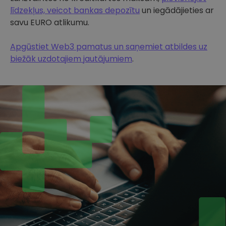
līdzekļus, veicot bankas depozītu
un iegādājieties ar
savu EURO atlikumu.
Apgūstiet Web3 pamatus un saņemiet atbildes uz
biežāk uzdotajiem jautājumiem
.