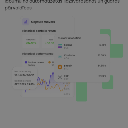
labumu no automatizētas līdzsvarošanas un gudras
pārvaldības.