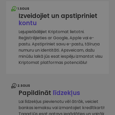
1.SOLIS
Izveidojiet un apstipriniet
kontu
Lejupielādējiet Kriptomat lietotni.
Reģistrējieties ar Google, Apple vai e-
pastu. Apstipriniet savu e-pastu, tālruņa
numuru un identitāti. Apsveicam, dažu
minūšu laikā jūs esat iespēju izmantot visu
Kriptomat platformas potenciālu!
2.SOLIS
Papildināt
līdzekļus
Lai līdzekļus pievienotu vēl ātrāk, veiciet
bankas iemaksu vai izmantojiet kredītkarti!
Tagad jūs esat gatavs iegādāties un vairāk