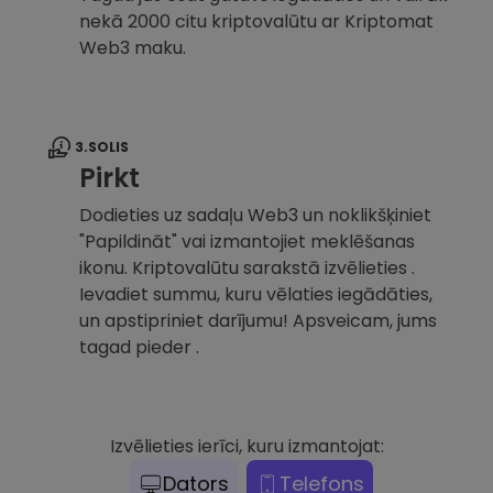
nekā 2000 citu kriptovalūtu ar Kriptomat
Web3 maku.
3.SOLIS
Pirkt
Dodieties uz sadaļu Web3 un noklikšķiniet
"Papildināt" vai izmantojiet meklēšanas
ikonu. Kriptovalūtu sarakstā izvēlieties .
Ievadiet summu, kuru vēlaties iegādāties,
un apstipriniet darījumu! Apsveicam, jums
tagad pieder .
Izvēlieties ierīci, kuru izmantojat:
Dators
Telefons