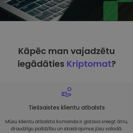
Kāpēc man vajadzētu
iegādāties
Kriptomat
?
Tiešsaistes klientu atbalsts
Mūsu klientu atbalsta komanda ir gatava sniegt ātru,
draudzīgu palīdzību un skaidrojumus jūsu valodā.