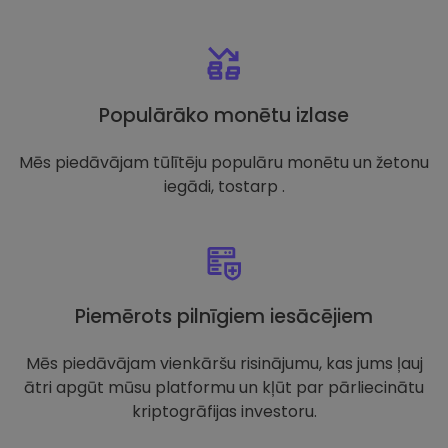
Populārāko monētu izlase
Mēs piedāvājam tūlītēju populāru monētu un žetonu
iegādi, tostarp .
Piemērots pilnīgiem iesācējiem
Mēs piedāvājam vienkāršu risinājumu, kas jums ļauj
ātri apgūt mūsu platformu un kļūt par pārliecinātu
kriptogrāfijas investoru.