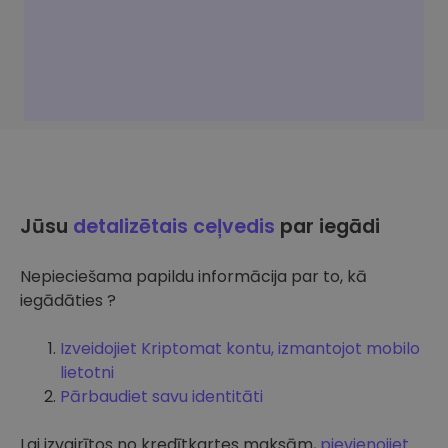
Jūsu
detalizētais ceļvedis
par iegādi
Nepieciešama papildu informācija par to, kā
iegādāties ?
Izveidojiet Kriptomat kontu, izmantojot mobilo
lietotni
Pārbaudiet savu identitāti
Lai izvairītos no kredītkartes maksām,
pievienojiet