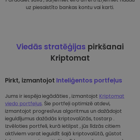
uz piesaistīto bankas kontu vai karti.
Viedās stratēģijas
pirkšanai
Kriptomat
Pirkt, izmantojot
Inteliģentos portfeļus
Jums ir iespēja iegādāties , izmantojot
Kriptomat
viedo portfeļus
. Šie portfeļi optimizē atdevi,
izmantojot progresīvus algoritmus un dažādojot
ieguldījumus dažādās kriptovalūtās, tostarp .
Izvēloties portfeli, kurā ietilpst , jūs līdzās citiem
aktīviem varat ieguldīt šajā kriptovalūtā, gūstot