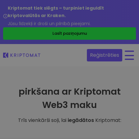
Kriptomat tiek slēgts – turpiniet ieguldīt
kriptovalūtās ar Kraken.
Jūsu līdzekļi ir droši un pilnībā pieejami.
Lasīt paziņojumu
Reģistrēties
pirkšana ar Kriptomat
Web3 maku
Trīs vienkārši soļi, lai
iegādātos
Kriptomat: