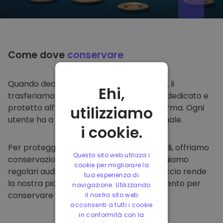
Come dove
conservare
Quando decidi di comprare su
Kriptomat
, li
Ehi,
trasferiamo direttamente nel tuo wallet dedicato e
protetto all’interno della nostra piattaforma. Ogni
utilizziamo
utente ha a disposizione un wallet personale.
i cookie.
Per proteggere i nostri clienti e i loro fondi, offriamo
Questo sito web utilizza i
conservazione offline protetta ed effettuiamo
cookie per migliorare la
regolari audit di sicurezza. Questo approccio rende
tua esperienza di
la nostra piattaforma un punto di riferimento per
navigazione. Utilizzando
conservare e altre criptovalute.
il nostro sito web
acconsenti a tutti i cookie
in conformità con la