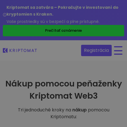
Kriptomat sa zatvára – Pokračujte v investovaní do
kryptomien s Kraken.
Vaše prostriedky sú v bezpečí a plne prístupné.
Prečítať oznámenie
Registrácia
Nákup pomocou peňaženky
Kriptomat Web3
Tri jednoduché kroky na
nákup
pomocou
Kriptomatu: