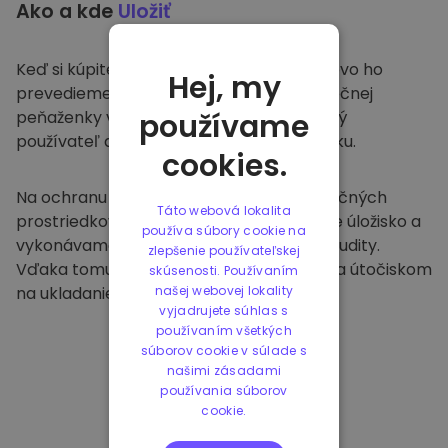
Ako a kde
Uložiť
Keď si kúpite na
Kriptomat
, bezproblémovo ho
Hej, my
prevedieme do vašej vyhradenej a bezpečnej
peňaženky v rámci našej platformy. Každý
používame
používateľ dostane individuálnu peňaženku.
cookies.
Na ochranu našich zákazníkov a ich finančných
Táto webová lokalita
prostriedkov ponúkame bezpečné offline úložisko a
používa súbory cookie na
vykonávame pravidelné bezpečnostné audity.
zlepšenie používateľskej
Vďaka tomuto prístupu je naša platforma útočiskom
skúsenosti. Používaním
na ukladanie a iných kryptomien.
našej webovej lokality
vyjadrujete súhlas s
používaním všetkých
súborov cookie v súlade s
našimi zásadami
používania súborov
cookie.