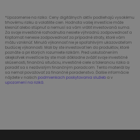
*Upozornenie na riziko: Ceny digitálnych aktív podliehajú vysokému
trhovému riziku a volatilite cien. Hodnota vašej investície môže
klesnúť alebo stúpnuť a nemusí sa vám vrátiť investovaná suma.
Za svoje investičné rozhodnutia nesiete výhradnú zodpovednosť a
Kriptomat nenesie zodpovednosť za prípadné straty, ktoré vám
môžu vzniknúť. Minulá výkonnosť nie je spoľahlivým ukazovateľom
budúcej výkonnosti. Mali by ste investovať len do produktov, ktoré
poznáte a pri ktorých rozumiete rizikám. Pred uskutočnením
akejkoľvek investície by ste mali dôkladne zvážiť svoje investičné
skúsenosti, finančnú situáciu, investičné ciele a toleranciu rizika a
poradiť sa s nezávislým finančným poradcom. Tento materiál by
sa nemal považovať za finančné poradenstvo. Ďalšie informácie
nájdete v našich
podmienkach poskytovania služieb
a v
upozornení na riziká
.