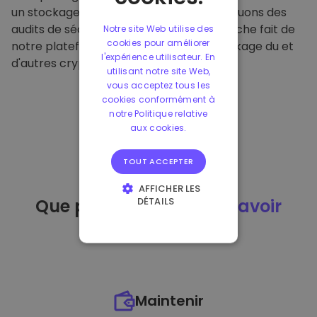
un stockage hors ligne sécurisé et effectuons des
audits de sécurité réguliers. Cette approche fait de
Notre site Web utilise des
cookies pour améliorer
notre plateforme un refuge pour le stockage du et
l'expérience utilisateur. En
d'autres crypto-monnaies.
utilisant notre site Web,
vous acceptez tous les
cookies conformément à
notre Politique relative
aux cookies.
TOUT ACCEPTER
AFFICHER LES
DÉTAILS
Que puis-je faire
après avoir
STRICTEMENT
acheté
du ?
NÉCESSAIRES
PERFORMANCE
CIBLAGE
Maintenir
FONCTIONNALITÉ