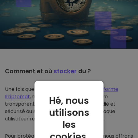
Comment et où
stocker
du ?
Une fois que vous achetez du sur
la plateforme
Kriptomat
, nous le transférons de manière
Hé, nous
transparente dans votre portefeuille dédié et
utilisons
sécurisé au sein de notre plateforme. Chaque
utilisateur reçoit un portefeuille individuel.
les
cookies.
Pour protéger nos clients et leurs fonds, nous offrons