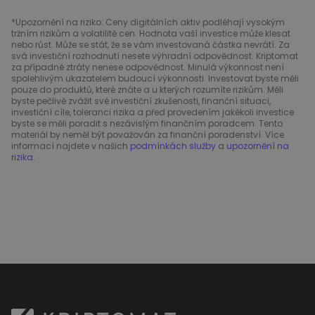
*Upozornění na riziko: Ceny digitálních aktiv podléhají vysokým
tržním rizikům a volatilitě cen. Hodnota vaší investice může klesat
nebo růst. Může se stát, že se vám investovaná částka nevrátí. Za
svá investiční rozhodnutí nesete výhradní odpovědnost. Kriptomat
za případné ztráty nenese odpovědnost. Minulá výkonnost není
spolehlivým ukazatelem budoucí výkonnosti. Investovat byste měli
pouze do produktů, které znáte a u kterých rozumíte rizikům. Měli
byste pečlivě zvážit své investiční zkušenosti, finanční situaci,
investiční cíle, toleranci rizika a před provedením jakékoli investice
byste se měli poradit s nezávislým finančním poradcem. Tento
materiál by neměl být považován za finanční poradenství. Více
informací najdete v našich
podmínkách služby
a
upozornění na
rizika
.