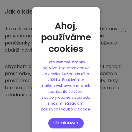
Jak a kde
ukládat
Ahoj,
Jakmile si koupíte na
Kriptomatu
, bezproblémově jej
používáme
převedeme do vaší vyhrazené a bezpečné
peněženky v rámci naší platformy. Každý uživatel
cookies
obdrží individuální peněženku.
Tyto webové stránky
Abychom ochránili naše zákazníky a jejich finanční
používají soubory cookie
prostředky, nabízíme bezpečné offline úložiště a
ke zlepšení uživatelského
provádíme pravidelné bezpečnostní audity. Díky
zážitku. Používáním
našich webových stránek
tomuto přístupu je naše platforma útočištěm pro
souhlasíte se všemi
ukládání a dalších kryptoměn.
soubory cookie v souladu
s našimi zásadami
používání souborů cookie.
VŠE PŘIJMOUT