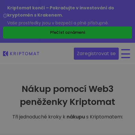
Kriptomat končí – Pokračujte v investování do
kryptoměn s Krakenem.
Vaše prostředky jsou v bezpečí a plně přístupné.
Přečíst oznámení
Zaregistrovat se
Nákup pomocí Web3
peněženky Kriptomat
Tři jednoduché kroky k
nákupu
s Kriptomatem: